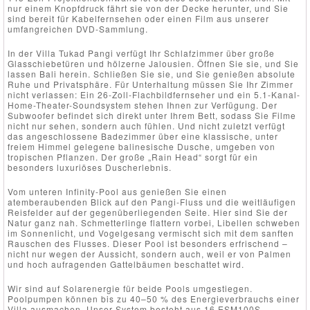
nur einem Knopfdruck fährt sie von der Decke herunter, und Sie
sind bereit für Kabelfernsehen oder einen Film aus unserer
umfangreichen DVD-Sammlung.
In der Villa Tukad Pangi verfügt Ihr Schlafzimmer über große
Glasschiebetüren und hölzerne Jalousien. Öffnen Sie sie, und Sie
lassen Bali herein. Schließen Sie sie, und Sie genießen absolute
Ruhe und Privatsphäre. Für Unterhaltung müssen Sie Ihr Zimmer
nicht verlassen: Ein 26-Zoll-Flachbildfernseher und ein 5.1-Kanal-
Home-Theater-Soundsystem stehen Ihnen zur Verfügung. Der
Subwoofer befindet sich direkt unter Ihrem Bett, sodass Sie Filme
nicht nur sehen, sondern auch fühlen. Und nicht zuletzt verfügt
das angeschlossene Badezimmer über eine klassische, unter
freiem Himmel gelegene balinesische Dusche, umgeben von
tropischen Pflanzen. Der große „Rain Head“ sorgt für ein
besonders luxuriöses Duscherlebnis.
Vom unteren Infinity-Pool aus genießen Sie einen
atemberaubenden Blick auf den Pangi-Fluss und die weitläufigen
Reisfelder auf der gegenüberliegenden Seite. Hier sind Sie der
Natur ganz nah. Schmetterlinge flattern vorbei, Libellen schweben
im Sonnenlicht, und Vogelgesang vermischt sich mit dem sanften
Rauschen des Flusses. Dieser Pool ist besonders erfrischend –
nicht nur wegen der Aussicht, sondern auch, weil er von Palmen
und hoch aufragenden Gattelbäumen beschattet wird.
Wir sind auf Solarenergie für beide Pools umgestiegen.
Poolpumpen können bis zu 40–50 % des Energieverbrauchs einer
Villa ausmachen. Unser System besteht aus 16 ESM100S-