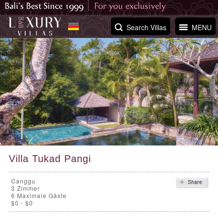
Search Villas
MENU
Villa Tukad Pangi
Canggu
3
Zimmer
6 Maximale Gäste
$0 - $0