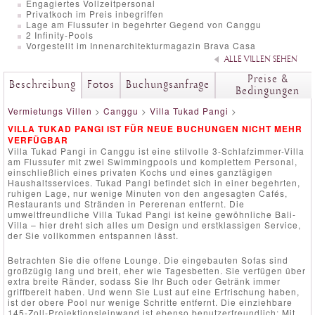
Engagiertes Vollzeitpersonal
Privatkoch im Preis inbegriffen
Lage am Flussufer in begehrter Gegend von Canggu
2 Infinity-Pools
Vorgestellt im Innenarchitekturmagazin Brava Casa
ALLE VILLEN SEHEN
Preise &
Beschreibung
Fotos
Buchungsanfrage
Bedingungen
Vermietungs Villen
>
Canggu
>
Villa Tukad Pangi
>
VILLA TUKAD PANGI IST FÜR NEUE BUCHUNGEN NICHT MEHR
VERFÜGBAR
Villa Tukad Pangi in Canggu ist eine stilvolle 3-Schlafzimmer-Villa
am Flussufer mit zwei Swimmingpools und komplettem Personal,
einschließlich eines privaten Kochs und eines ganztägigen
Haushaltsservices. Tukad Pangi befindet sich in einer begehrten,
ruhigen Lage, nur wenige Minuten von den angesagten Cafés,
Restaurants und Stränden in Pererenan entfernt. Die
umweltfreundliche Villa Tukad Pangi ist keine gewöhnliche Bali-
Villa – hier dreht sich alles um Design und erstklassigen Service,
der Sie vollkommen entspannen lässt.
Betrachten Sie die offene Lounge. Die eingebauten Sofas sind
großzügig lang und breit, eher wie Tagesbetten. Sie verfügen über
extra breite Ränder, sodass Sie Ihr Buch oder Getränk immer
griffbereit haben. Und wenn Sie Lust auf eine Erfrischung haben,
ist der obere Pool nur wenige Schritte entfernt. Die einziehbare
145-Zoll-Projektionsleinwand ist ebenso benutzerfreundlich: Mit