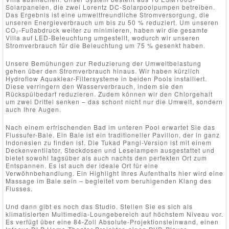
Solarpanelen, die zwei Lorentz DC-Solarpoolpumpen betreiben.
Das Ergebnis ist eine umweltfreundliche Stromversorgung, die
unseren Energieverbrauch um bis zu 50 % reduziert. Um unseren
CO₂-Fußabdruck weiter zu minimieren, haben wir die gesamte
Villa auf LED-Beleuchtung umgestellt, wodurch wir unseren
Stromverbrauch für die Beleuchtung um 75 % gesenkt haben.
Unsere Bemühungen zur Reduzierung der Umweltbelastung
gehen über den Stromverbrauch hinaus. Wir haben kürzlich
Hydroflow Aquaklear-Filtersysteme in beiden Pools installiert.
Diese verringern den Wasserverbrauch, indem sie den
Rückspülbedarf reduzieren. Zudem können wir den Chlorgehalt
um zwei Drittel senken – das schont nicht nur die Umwelt, sondern
auch Ihre Augen.
Nach einem erfrischenden Bad im unteren Pool erwartet Sie das
Flussufer-Bale. Ein Bale ist ein traditioneller Pavillon, der in ganz
Indonesien zu finden ist. Die Tukad Pangi-Version ist mit einem
Deckenventilator, Steckdosen und Leselampen ausgestattet und
bietet sowohl tagsüber als auch nachts den perfekten Ort zum
Entspannen. Es ist auch der ideale Ort für eine
Verwöhnbehandlung. Ein Highlight Ihres Aufenthalts hier wird eine
Massage im Bale sein – begleitet vom beruhigenden Klang des
Flusses.
Und dann gibt es noch das Studio. Stellen Sie es sich als
klimatisierten Multimedia-Loungebereich auf höchstem Niveau vor.
Es verfügt über eine 84-Zoll Absolute-Projektionsleinwand, einen