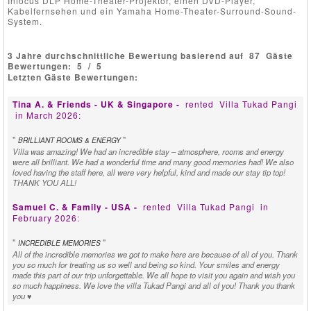
Infocus DLP Home-Theater-Projektor, einen DVD-Player,
Kabelfernsehen und ein Yamaha Home-Theater-Surround-Sound-
System.
3 Jahre durchschnittliche Bewertung basierend auf
87
Gäste
Bewertungen:
5
/
5
Letzten Gäste Bewertungen:
Tina A. & Friends - UK & Singapore -
rented
Villa Tukad Pangi
in March 2026:
"
"
BRILLIANT ROOMS & ENERGY
Villa was amazing! We had an incredible stay – atmosphere, rooms and energy
were all brilliant. We had a wonderful time and many good memories had! We also
loved having the staff here, all were very helpful, kind and made our stay tip top!
THANK YOU ALL!
Samuel C. & Family - USA -
rented
Villa Tukad Pangi
in
February 2026:
"
"
INCREDIBLE MEMORIES
All of the incredible memories we got to make here are because of all of you. Thank
you so much for treating us so well and being so kind. Your smiles and energy
made this part of our trip unforgettable. We all hope to visit you again and wish you
so much happiness. We love the villa Tukad Pangi and all of you! Thank you thank
you ♥