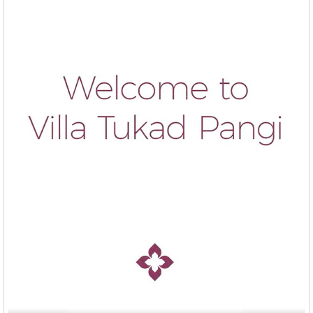
Sergio L. & friends, - Spain -
rented
Villa Tukad Pangi
in
August 2025:
"
"
INCREDIBLY ATTENTIVE & KIND STAFF
Thank you very much! We had an amazing stay at this villa. The staff was
incredibly kind, attentive and always willing to help with anything we needed. A
very special thank you to Suda, whose cooking was absolutely delicious, every
meal was feel like homemade with so much care and flavor, a true highlight of our
experience. Adi is simply the best, he felt like a true friend in Bali, always kind and
helpful. Ayu was wonderful too, always attentive and ready to assist with anything.
Together they made our stay unforgettable. See you again. Alejandro, Sergio, May
Lawrence, Belinda & Cooper B. - Australia -
rented
Villa
Tukad Pangi
in June 2025:
"
"
YOU WILL NEVER WANT TO LEAVE THE VILLA
Dear Ayu, Adi, Kadek and Wayan, Thank you so much for a great stay. You guys
were amazing! Thank you for your attentiveness, making us feel truly cared for
throughout our stay. The food was absolutely delicious, offering a wonderful taste of
local flavours while still accommodating some touches of home. Amazing Lobster
Mornay!! Not to mention best “left-overs” we’ve ever had! A really wonderful
Experience, thank you All. (PS Not recommended if you want to tour the rest of Bali
- because you will never want to leave the villa.)
Ben, Cilla, Elyn & Jamie R. - Australia -
rented
Villa Tukad
Pangi
in January 2025: