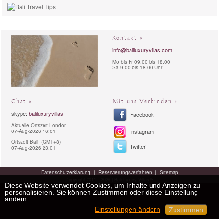
Kontakt »
info@baliluxuryvillas.com
Mo bis Fr 09.00 bis 18.00
Sa 9.00 bis 18.00 Uhr
Chat »
Mit uns Verbinden »
skype:
baliluxuryvillas
Facebook
Aktuelle Ortszeit London
07-Aug-2026 16:01
Instagram
Ortszeit Bali (GMT+8)
Twitter
07-Aug-2026 23:01
Datenschutzerklärung
Reservierungsverfahren
Sitemap
Copyright 2011 - 2026 | Bali Luxury Villas™
Diese Website verwendet Cookies, um Inhalte und Anzeigen zu
personalisieren. Sie können Zustimmen oder diese Einstellung
ändern:
Einstellungen ändern
Zustimmen