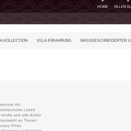
HOME
VILLEN 
LA KOLLECTION
VILLA ERFAHRUNG
MASSGESCHNEIDERTER LU
seroute mit
 balinesische Leben
reiche und alte Kultur
orauswahl an Touren
uxury Villas