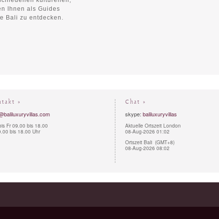
chiedenen kulturellen,
en Ihnen als Guides
e Bali zu entdecken.
ntakt »
Chat »
@baliluxuryvillas.com
skype:
baliluxuryvillas
is Fr 09.00 bis 18.00
Aktuelle Ortszeit London
.00 bis 18.00 Uhr
08-Aug-2026 01:02
Ortszeit Bali (GMT+8)
08-Aug-2026 08:02