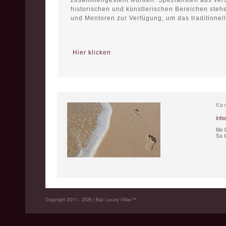
zusammengestellt wurden. Spezialisten aus vers
historischen und künstlerischen Bereichen steh
und Mentoren zur Verfügung, um das traditionell
Hier klicken
Ko
info
Mo b
Sa 9
Copyright 2011 - 2026 | Bali Luxury Villas™