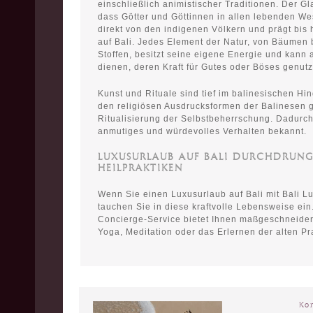
einschließlich animistischer Traditionen. Der G
dass Götter und Göttinnen in allen lebenden We
direkt von den indigenen Völkern und prägt bis
auf Bali. Jedes Element der Natur, von Bäumen 
Stoffen, besitzt seine eigene Energie und kann a
dienen, deren Kraft für Gutes oder Böses genut
Kunst und Rituale sind tief im balinesischen Hi
den religiösen Ausdrucksformen der Balinesen g
Ritualisierung der Selbstbeherrschung. Dadurch 
anmutiges und würdevolles Verhalten bekannt.
LUXUSURLAUB AUF BALI DURCHDRUN
HEILPRAKTIKEN
Wenn Sie einen Luxusurlaub auf Bali mit Bali L
tauchen Sie in diese kraftvolle Lebensweise ei
Concierge-Service bietet Ihnen maßgeschneidert
Yoga, Meditation oder das Erlernen der alten P
Ko