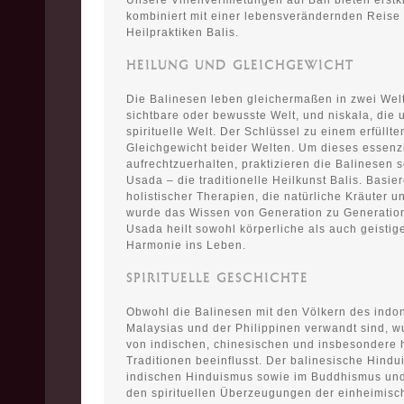
Unsere Villenvermietungen auf Bali bieten erstk
kombiniert mit einer lebensverändernden Reise 
Heilpraktiken Balis.
HEILUNG UND GLEICHGEWICHT
Die Balinesen leben gleichermaßen in zwei Welt
sichtbare oder bewusste Welt, und niskala, die 
spirituelle Welt. Der Schlüssel zu einem erfüllte
Gleichgewicht beider Welten. Um dieses essenzi
aufrechtzuerhalten, praktizieren die Balinesen 
Usada – die traditionelle Heilkunst Balis. Basie
holistischer Therapien, die natürliche Kräuter 
wurde das Wissen von Generation zu Generatio
Usada heilt sowohl körperliche als auch geistig
Harmonie ins Leben.
SPIRITUELLE GESCHICHTE
Obwohl die Balinesen mit den Völkern des indon
Malaysias und der Philippinen verwandt sind, wu
von indischen, chinesischen und insbesondere 
Traditionen beeinflusst. Der balinesische Hind
indischen Hinduismus sowie im Buddhismus und 
den spirituellen Überzeugungen der einheimisc