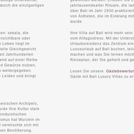
lassige Unterkünfte,
gewonnen werden. Erleben Sie E
durch die einzigartigen
jahrtausendealter Rituale, die l
über Bali im Jahr 1930 praktizier
von Ästheten, die im Einklang mi
wurde.
en: sekala, die
Ihre Villa auf Bali wird mehr sei
unsichtbare oder
vom Alltagsstress. Mit der Unter
n Leben liegt im
Urlaubsresidenz das Zentrum ein
elle Gleichgewicht
Luxusurlaub auf Bali buchen, tei
seit Jahrhunderten
machen und was Sie lernen möch
rend auf einer Reihe
Reiseplan, der Sie geheilt und ge
und Gewürze nutzen,
n weitergegeben.
Lesen Sie unsere
Gästebewertu
e Leiden und bringt
Gäste mit Bali Luxury Villas zu e
esischen Archipels,
rde ihre Kultur stark
hinduistischen
uismus hat Wurzeln im
vermischte sich mit
hen Bevölkerung,