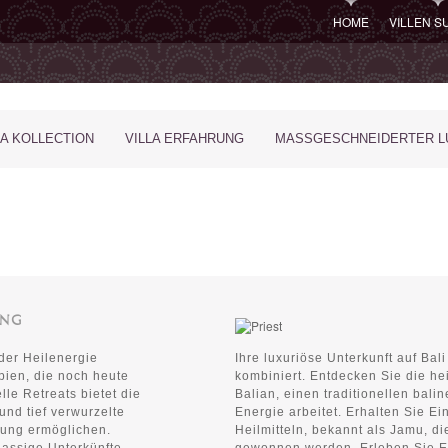
HOME
VILLEN 
LA KOLLECTION
VILLA ERFAHRUNG
MASSGESCHNEIDERTER LU
UNG
 der Heilenergie
Ihre luxuriöse Unterkunft auf Bali
pien, die noch heute
kombiniert. Entdecken Sie die hei
elle Retreats bietet die
Balian, einen traditionellen balin
und tief verwurzelte
Energie arbeitet. Erhalten Sie Ei
hrung ermöglichen.
Heilmitteln, bekannt als Jamu, d