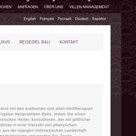
SUCHEN
ANFRAGEN
ÜBER UNS
VILLEN MANAGEMENT
English
Français
Русский
Deutsch
Español
XUS
REISEZIEL BALI
KONTAKT
 wird mit den kraftvollen und alten Heiltherapien
ligsten Heilpraktiken Balis, indem Sie einen
esischen Heiler, konsultieren, der mit göttlicher
nblicke in eine Vielzahl von pflanzlichen
ie aus der üppigen indonesischen Landschaft