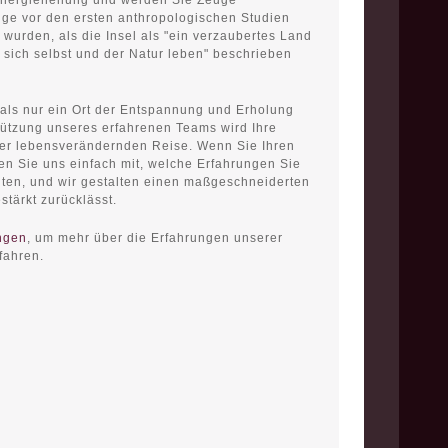
nergieheilung und werden Sie Zeuge
ange vor den ersten anthropologischen Studien
t wurden, als die Insel als "ein verzaubertes Land
t sich selbst und der Natur leben" beschrieben
n als nur ein Ort der Entspannung und Erholung
stützung unseres erfahrenen Teams wird Ihre
er lebensverändernden Reise. Wenn Sie Ihren
len Sie uns einfach mit, welche Erfahrungen Sie
ten, und wir gestalten einen maßgeschneiderten
stärkt zurücklässt.
ngen
, um mehr über die Erfahrungen unserer
rfahren.