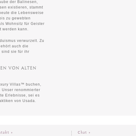
laube der Balinesen,
sen existieren, stammt
 heute die Lebensweise
bis zu gewebten
ls Wohnsitz für Geister
zt werden kann.
nduismus verwurzelt. Zu
ehört auch die
sind sie für ihr
GEN VON ALTEN
uxury Villas™ buchen,
n. Unser renommierter
e Erlebnisse, sei es
raktiken von Usada.
ntakt »
Chat »