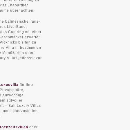
in Ihrer Beziehung zu
uter Ehepartner
räume übernachten.
he balinesische Tanz-
aus Live-Band,
des Catering mit einer
Geschmäcker erwartet
icknicks bis hin zu
re Villa in bestimmten
te Menükarten oder
ry Villas jederzeit zur
Luxusvilla
für Ihre
Privatsphäre,
ne einwöchige
in stilvoller
t – Bali Luxury Villas
, um sicherzustellen,
.
ochzeitsvillen
oder