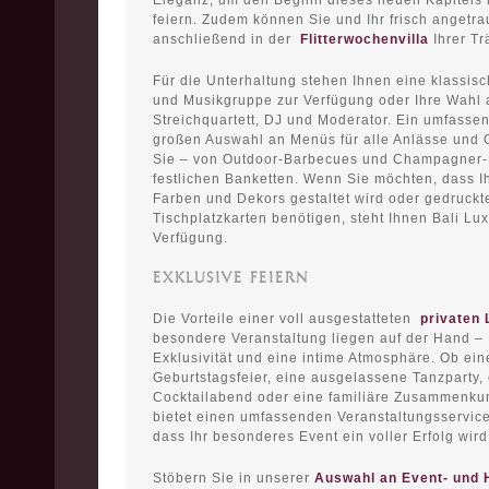
Eleganz, um den Beginn dieses neuen Kapitels 
feiern. Zudem können Sie und Ihr frisch angetra
anschließend in der
Flitterwochenvilla
Ihrer T
Für die Unterhaltung stehen Ihnen eine klassisc
und Musikgruppe zur Verfügung oder Ihre Wahl 
Streichquartett, DJ und Moderator. Ein umfassen
großen Auswahl an Menüs für alle Anlässe und 
Sie – von Outdoor-Barbecues und Champagner-P
festlichen Banketten. Wenn Sie möchten, dass Ih
Farben und Dekors gestaltet wird oder gedruck
Tischplatzkarten benötigen, steht Ihnen Bali Luxu
Verfügung.
EXKLUSIVE FEIERN
Die Vorteile einer voll ausgestatteten
privaten 
besondere Veranstaltung liegen auf der Hand – 
Exklusivität und eine intime Atmosphäre. Ob ei
Geburtstagsfeier, eine ausgelassene Tanzparty, e
Cocktailabend oder eine familiäre Zusammenkunf
bietet einen umfassenden Veranstaltungsservice
dass Ihr besonderes Event ein voller Erfolg wird
Stöbern Sie in unserer
Auswahl an Event- und H