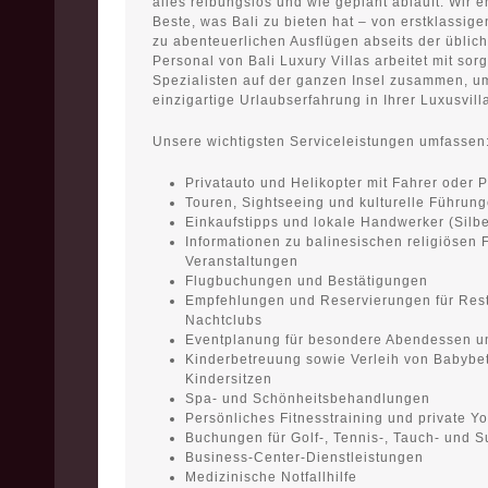
alles reibungslos und wie geplant abläuft. Wir 
Beste, was Bali zu bieten hat – von erstklassige
zu abenteuerlichen Ausflügen abseits der üblic
Personal von Bali Luxury Villas arbeitet mit sor
Spezialisten auf der ganzen Insel zusammen, u
einzigartige Urlaubserfahrung in Ihrer Luxusvilla
Unsere wichtigsten Serviceleistungen umfassen
Privatauto und Helikopter mit Fahrer oder P
Touren, Sightseeing und kulturelle Führun
Einkaufstipps und lokale Handwerker (Silb
Informationen zu balinesischen religiösen 
Veranstaltungen
Flugbuchungen und Bestätigungen
Empfehlungen und Reservierungen für Rest
Nachtclubs
Eventplanung für besondere Abendessen un
Kinderbetreuung sowie Verleih von Babybe
Kindersitzen
Spa- und Schönheitsbehandlungen
Persönliches Fitnesstraining und private Yo
Buchungen für Golf-, Tennis-, Tauch- und S
Business-Center-Dienstleistungen
Medizinische Notfallhilfe