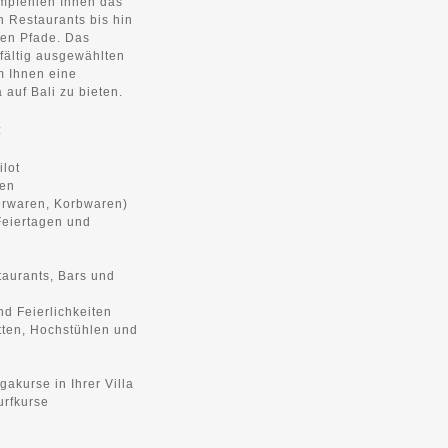
empfehlen Ihnen das
n Restaurants bis hin
hen Pfade. Das
gfältig ausgewählten
m Ihnen eine
 auf Bali zu bieten.
:
ilot
gen
erwaren, Korbwaren)
Feiertagen und
aurants, Bars und
d Feierlichkeiten
tten, Hochstühlen und
gakurse in Ihrer Villa
urfkurse