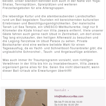
beliebt. Unser Standort befindet sich auch in der Nähe von Yoga-
Shalas, Tennisplätzen, Spielplätzen und weiteren
Freizeitangeboten für alle Altersgruppen.
Die lebendige Kultur und die atemberaubenden Landschaften
rund um Bali begeistern Touristen mit bereichernden kulturellen
Erlebnissen und Besichtigungsmöglichkeiten. Der malerische
Tanah Lot Sea Temple, ein UNESCO-Weltkulturerbe, liegt nur 9
Kilometer die Küste hinauf von Villa Jawara entfernt. Viele unserer
Gäste fahren auch gerne nach Ubud in Zentralbali, um dort einen
Tag lang einzukaufen, den heiligen Affenwald zu besuchen und
die Legong-Tanzshow im Ubud Palace zu sehen. Private
Bootscharter sind eine weitere beliebte Wahl für einen
Tagesausflug, da es Yacht- und Schnellboot-Touranbieter gibt, die
unglaubliche Schnorchel-, Tauch- und Angelausflüge anbieten.
Was auch immer Ihr Traumprogramm vorsieht, vom richtigen
Verwöhnen in der Villa bis hin zu Inselabenteuern, Villa Jawara
organisiert gerne alles für Sie. Seien Sie nicht überrascht, wenn
dieser Bali-Urlaub alle Erwartungen übertrifft!
Kontakt »
info@baliluxuryvillas.com
Mo bis Fr 09.00 bis 18.00
Sa 9.00 bis 18.00 Uhr