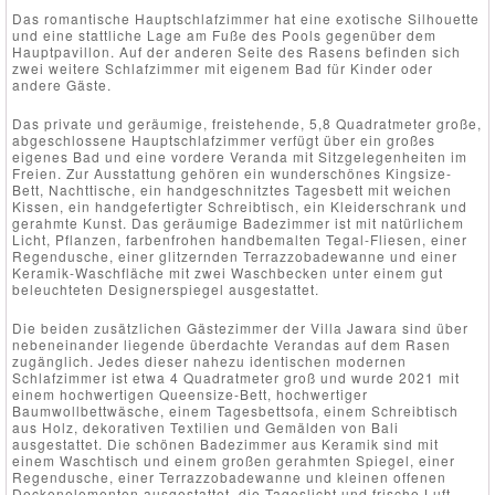
Das romantische Hauptschlafzimmer hat eine exotische Silhouette
und eine stattliche Lage am Fuße des Pools gegenüber dem
Hauptpavillon. Auf der anderen Seite des Rasens befinden sich
zwei weitere Schlafzimmer mit eigenem Bad für Kinder oder
andere Gäste.
Das private und geräumige, freistehende, 5,8 Quadratmeter große,
abgeschlossene Hauptschlafzimmer verfügt über ein großes
eigenes Bad und eine vordere Veranda mit Sitzgelegenheiten im
Freien. Zur Ausstattung gehören ein wunderschönes Kingsize-
Bett, Nachttische, ein handgeschnitztes Tagesbett mit weichen
Kissen, ein handgefertigter Schreibtisch, ein Kleiderschrank und
gerahmte Kunst. Das geräumige Badezimmer ist mit natürlichem
Licht, Pflanzen, farbenfrohen handbemalten Tegal-Fliesen, einer
Regendusche, einer glitzernden Terrazzobadewanne und einer
Keramik-Waschfläche mit zwei Waschbecken unter einem gut
beleuchteten Designerspiegel ausgestattet.
Die beiden zusätzlichen Gästezimmer der Villa Jawara sind über
nebeneinander liegende überdachte Verandas auf dem Rasen
zugänglich. Jedes dieser nahezu identischen modernen
Schlafzimmer ist etwa 4 Quadratmeter groß und wurde 2021 mit
einem hochwertigen Queensize-Bett, hochwertiger
Baumwollbettwäsche, einem Tagesbettsofa, einem Schreibtisch
aus Holz, dekorativen Textilien und Gemälden von Bali
ausgestattet. Die schönen Badezimmer aus Keramik sind mit
einem Waschtisch und einem großen gerahmten Spiegel, einer
Regendusche, einer Terrazzobadewanne und kleinen offenen
Deckenelementen ausgestattet, die Tageslicht und frische Luft