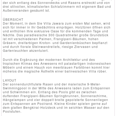
der sich entlang des Sonnendecks und Rasens erstreckt und von
drei stilvollen, klimatisierten Schlafzimmern mit eigenem Bad und
Außenveranden gesäumt ist.
ÜBERSICHT
Der Moment, in dem Sie Villa Jawara zum ersten Mal sehen, wird
sich für immer in Ihr Gedächtnis einprägen. Holztüren öffnen sich
und enthüllen Ihre exklusive Oase für die kommenden Tage und
Nächte. Das paradiesische 300 Quadratmeter große Grundstück
ist mit verschiedenen Palmen, Frangipani-Bäumen, hohen
Gräsern, dreifarbigen Kroton- und Gardenienbüschen bepflanzt
und durch florale Steinwandreliefs, riesige Ziervasen und
Gartenleuchten akzentuiert.
Durch die Ergänzung der modernen Architektur und des
tropischen Klimas des Anwesens mit palastartigen indonesischen
Möbeln und einem Hauch von meerblauen Farbtönen kommt hier
mühelos die magische Ästhetik einer balinesischen Villa rüber.
LAYOUT
Der sonnendurchflutete Rasen und der malerische 9-Meter-
Swimmingpool in der Mitte des Anwesens laden zum Entspannen
und Schwimmen ein. Entlang des Pools gibt es zwischen
duftenden Frangipani-Bäumen Springbrunnen, Sonnenschirme,
Hängelampen und vier doppelt breite gepolsterte Sonnenliegen
zum Entspannen am Poolrand. Kleine Kinder spielen gerne auf
dem glatten Bengkirai-Holzdeck und im seichten Wasser auf den
Poolstufen.