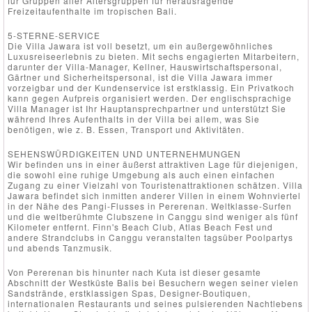
für Gruppen aller Altersgruppen für herausragende
Freizeitaufenthalte im tropischen Bali.
5-STERNE-SERVICE
Die Villa Jawara ist voll besetzt, um ein außergewöhnliches
Luxusreiseerlebnis zu bieten. Mit sechs engagierten Mitarbeitern,
darunter der Villa-Manager, Kellner, Hauswirtschaftspersonal,
Gärtner und Sicherheitspersonal, ist die Villa Jawara immer
vorzeigbar und der Kundenservice ist erstklassig. Ein Privatkoch
kann gegen Aufpreis organisiert werden. Der englischsprachige
Villa Manager ist Ihr Hauptansprechpartner und unterstützt Sie
während Ihres Aufenthalts in der Villa bei allem, was Sie
benötigen, wie z. B. Essen, Transport und Aktivitäten.
SEHENSWÜRDIGKEITEN UND UNTERNEHMUNGEN
Wir befinden uns in einer äußerst attraktiven Lage für diejenigen,
die sowohl eine ruhige Umgebung als auch einen einfachen
Zugang zu einer Vielzahl von Touristenattraktionen schätzen. Villa
Jawara befindet sich inmitten anderer Villen in einem Wohnviertel
in der Nähe des Pangi-Flusses in Pererenan. Weltklasse-Surfen
und die weltberühmte Clubszene in Canggu sind weniger als fünf
Kilometer entfernt. Finn's Beach Club, Atlas Beach Fest und
andere Strandclubs in Canggu veranstalten tagsüber Poolpartys
und abends Tanzmusik.
Von Pererenan bis hinunter nach Kuta ist dieser gesamte
Abschnitt der Westküste Balis bei Besuchern wegen seiner vielen
Sandstrände, erstklassigen Spas, Designer-Boutiquen,
internationalen Restaurants und seines pulsierenden Nachtlebens