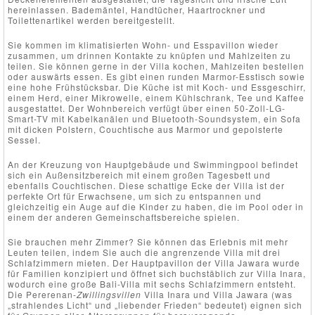
hereinlassen. Bademäntel, Handtücher, Haartrockner und
Toilettenartikel werden bereitgestellt.
Sie kommen im klimatisierten Wohn- und Esspavillon wieder
zusammen, um drinnen Kontakte zu knüpfen und Mahlzeiten zu
teilen. Sie können gerne in der Villa kochen, Mahlzeiten bestellen
oder auswärts essen. Es gibt einen runden Marmor-Esstisch sowie
eine hohe Frühstücksbar. Die Küche ist mit Koch- und Essgeschirr,
einem Herd, einer Mikrowelle, einem Kühlschrank, Tee und Kaffee
ausgestattet. Der Wohnbereich verfügt über einen 50-Zoll-LG-
Smart-TV mit Kabelkanälen und Bluetooth-Soundsystem, ein Sofa
mit dicken Polstern, Couchtische aus Marmor und gepolsterte
Sessel.
An der Kreuzung von Hauptgebäude und Swimmingpool befindet
sich ein Außensitzbereich mit einem großen Tagesbett und
ebenfalls Couchtischen. Diese schattige Ecke der Villa ist der
perfekte Ort für Erwachsene, um sich zu entspannen und
gleichzeitig ein Auge auf die Kinder zu haben, die im Pool oder in
einem der anderen Gemeinschaftsbereiche spielen.
Sie brauchen mehr Zimmer? Sie können das Erlebnis mit mehr
Leuten teilen, indem Sie auch die angrenzende Villa mit drei
Schlafzimmern mieten. Der Hauptpavillon der Villa Jawara wurde
für Familien konzipiert und öffnet sich buchstäblich zur Villa Inara,
wodurch eine große Bali-Villa mit sechs Schlafzimmern entsteht.
Die Pererenan-
Zwillingsvillen
Villa Inara und Villa Jawara (was
„strahlendes Licht“ und „liebender Frieden“ bedeutet) eignen sich