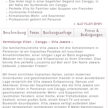
Das Hotel liegt in einer begehrten Gegend von Canggu, in
der Nähe der Surfstrände von Canggu
Perfekte Villa für Familien oder Gruppen von Freunden
Continental Frühstück
Klimatisiertes Wohn- und Esszimmer
Professionell geführt mit Personal
ALLE VILLEN SEHEN
Preise &
Beschreibung
Fotos
Buchungsanfrage
Bedingungen
Vermietungs Villen
>
Canggu
>
Villa Jawara
>
Die familienfreundliche Villa Jawara mit drei Schlafzimmern in
Pererenan ist ein tropisches Paradies mit luxuriösen
Annehmlichkeiten, einer ruhigen Lage an Balis angesagtem
Westufer von Canggu und Villapersonal zu Ihren Diensten. Dies
könnte Ihre perfekte Luxusvilla auf Bali sein! Der Name Jawara
bedeutet „Liebender Frieden“.
Mit ihrem sinnlichen tropischen Garten, coolen modernen
Innenräumen und geschmackvollem Inselstil in einer wunderbaren
Lage verspricht die Villa Jawara Entspannung, Genuss und
Abenteuer. Eines der Hauptmerkmale, das die Villa Jawara von
anderen Villen in Pererenan und Canggu unterscheidet, ist ihr
geschlossener, klimatisierter Wohn- und Esspavillon mit
raumhohen Fenstern, einer Küche, einer Frühstücksbar, einem
Esstisch, einem großen Sofa, einem Smart-TV und einem
Bluetooth-Soundsystem. Villa Jawara verfügt außerdem über
einen fantastischen rechteckigen privaten 9-Meter-Swimmingpool,