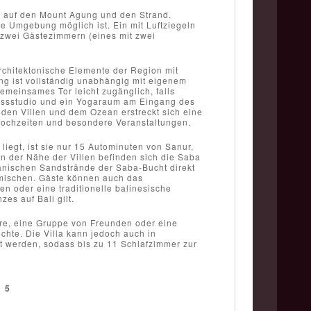
k auf den Mount Agung und den Strand.
te Umgebung möglich ist. Ein mit Luftziegeln
zu zwei Gästezimmern (eines mit zwei
architektonische Elemente der Region mit
ng ist vollständig unabhängig mit eigenem
meinsames Tor leicht zugänglich, falls
tnessstudio und ein Yogaraum am Eingang des
en Villen und dem Ozean erstreckt sich eine
ochzeiten und besondere Veranstaltungen.
iegt, ist sie nur 15 Autominuten von Sanur,
 der Nähe der Villen befinden sich die Saba
kanischen Sandstrände der Saba-Bucht direkt
imischen. Gäste können auch das
 oder eine traditionelle balinesische
es auf Bali gilt.
aare, eine Gruppe von Freunden oder eine
chte. Die Villa kann jedoch auch in
 werden, sodass bis zu 11 Schlafzimmer zur
/
5