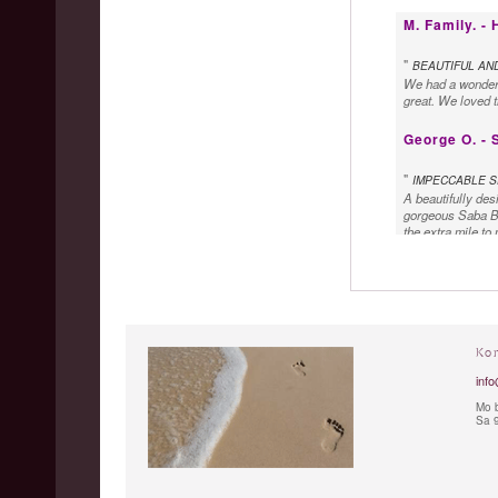
M. Family. -
"
BEAUTIFUL AND
We had a wonderfu
great. We loved t
George O. - 
"
IMPECCABLE S
A beautifully des
gorgeous Saba Bla
the extra mile to
Ko
info
Mo b
Sa 9