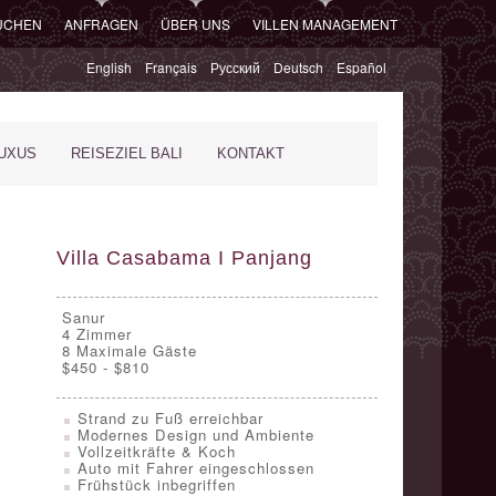
SUCHEN
ANFRAGEN
ÜBER UNS
VILLEN MANAGEMENT
English
Français
Русский
Deutsch
Español
XUS
REISEZIEL BALI
KONTAKT
Villa Casabama I Panjang
Sanur
4
Zimmer
8 Maximale Gäste
$450 - $810
Strand zu Fuß erreichbar
Modernes Design und Ambiente
Vollzeitkräfte & Koch
Auto mit Fahrer eingeschlossen
Frühstück inbegriffen