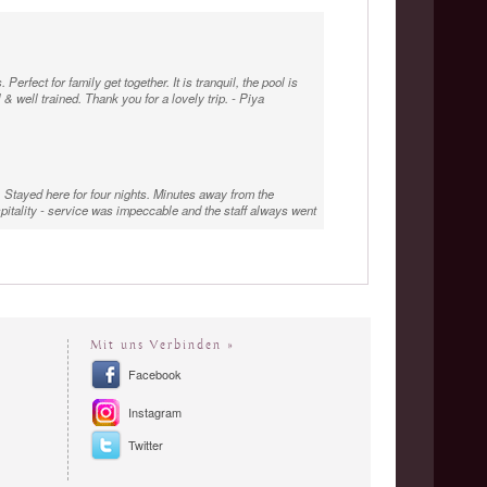
fect for family get together. It is tranquil, the pool is
 well trained. Thank you for a lovely trip. - Piya
 Stayed here for four nights. Minutes away from the
pitality - service was impeccable and the staff always went
Mit uns Verbinden »
Facebook
Instagram
Twitter