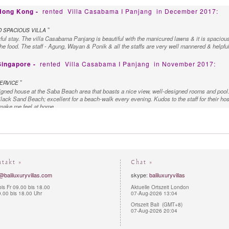
 Hong Kong -
rented
Villa Casabama I Panjang
in December 2017:
"
 SPACIOUS VILLA
l stay. The villa Casabama Panjang is beautiful with the manicured lawns & it is spacious. Per
he food. The staff - Agung, Wayan & Ponik & all the staffs are very well mannered & helpful &
Singapore -
rented
Villa Casabama I Panjang
in November 2017:
"
ERVICE
igned house at the Saba Beach area that boasts a nice view, well-designed rooms and pool.
ck Sand Beach; excellent for a beach-walk every evening. Kudos to the staff for their hos
 make me feel at home.
ntakt »
Chat »
@baliluxuryvillas.com
skype:
baliluxuryvillas
is Fr 09.00 bis 18.00
Aktuelle Ortszeit London
.00 bis 18.00 Uhr
07-Aug-2026 13:04
Ortszeit Bali (GMT+8)
07-Aug-2026 20:04