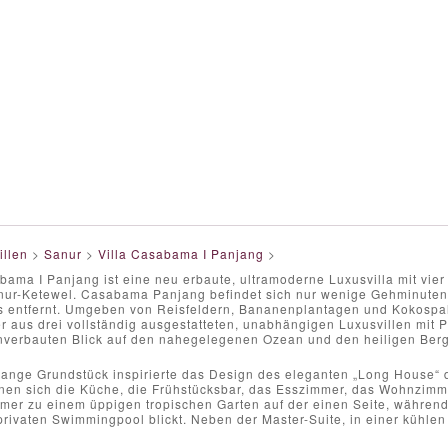
illen
>
Sanur
>
Villa Casabama I Panjang
>
bama I Panjang ist eine neu erbaute, ultramoderne Luxusvilla mit vie
nur-Ketewel. Casabama Panjang befindet sich nur wenige Gehminuten
s entfernt. Umgeben von Reisfeldern, Bananenplantagen und Kokospa
r aus drei vollständig ausgestatteten, unabhängigen Luxusvillen mit 
unverbauten Blick auf den nahegelegenen Ozean und den heiligen Berg
lange Grundstück inspirierte das Design des eleganten „Long House“ d
nen sich die Küche, die Frühstücksbar, das Esszimmer, das Wohnzimme
er zu einem üppigen tropischen Garten auf der einen Seite, während
rivaten Swimmingpool blickt. Neben der Master-Suite, in einer kühlen
.