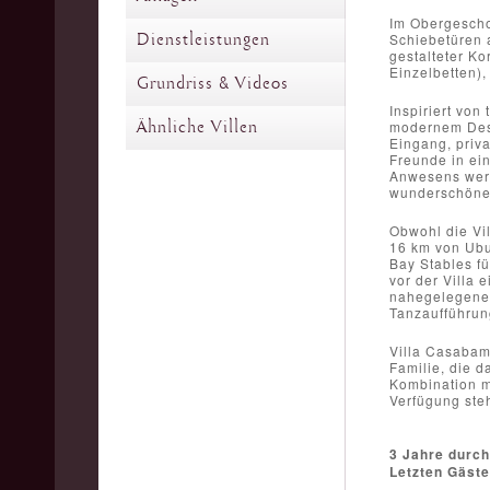
Im Obergescho
Dienstleistungen
Schiebetüren a
gestalteter Ko
Einzelbetten)
Grundriss & Videos
Inspiriert von
Ähnliche Villen
modernem Desi
Eingang, priv
Freunde in ei
Anwesens werd
wunderschöne,
Obwohl die Vil
16 km von Ubu
Bay Stables f
vor der Villa
nahegelegene 
Tanzaufführung
Villa Casabama
Familie, die d
Kombination m
Verfügung ste
3 Jahre durch
Letzten Gäst