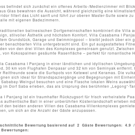
ss befindet sich zunächst ein offenes Arbeits-/Medienzimmer mit Blic
us Glas bewahren die Aussicht, während gleichzeitig eine klimatisier
rridor filtert das Licht sanft und führt zur oberen Master-Suite sowie 
, alle mit eigenen Badezimmern.
 traditionellen balinesischen Dorfgemeinschaften kombiniert die Villa 
gn, stilvoller Ästhetik und höchstem Komfort. Villa Casabama I Panja
atem Grundstück, Garage und Swimmingpool – bleibt jedoch über ein ge
ner benachbarten Villa untergebracht sind. Ein gut ausgestattetes Fi
en von den drei Villen des Komplexes gemeinsam genutzt. Zwischen d
 von Kokospalmen gesäumte Rasenfläche – perfekt für romantische H
la Casabama I Panjang in einer ländlichen und idyllischen Umgebung l
d, 30 km vom Flughafen Denpasar und 32 km von Seminyak entfernt. In
ür Reitfreunde sowie die Surfspots von Ketewel und Keramas. Die vul
 eignen sich ideal für Strandspaziergänge und Begegnungen mit Einhe
Sababay-Weingut besuchen und eine Flasche lokalen Weins auswählen
 im Dorf Saba erleben, das als Ursprung des berühmten „Legong“-Tanz
 I Panjang ist ein traumhafter Rückzugsort für frisch verheiratete P
as authentische Bali in einer unberührten Küstenlandschaft erleben mö
it den beiden anderen Villen des Casabama-Villenkomplexes gemietet
hen, um sich an die Anzahl der Gäste anzupassen.
schnittliche Bewertung basierend auf
2
Gäste Bewertungen:
4.9
e Bewertungen: