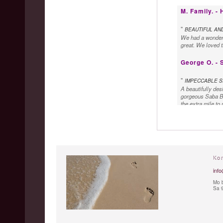
M. Family. -
"
BEAUTIFUL AND
We had a wonderfu
great. We loved t
George O. - 
"
IMPECCABLE S
A beautifully des
gorgeous Saba Bla
the extra mile to
Ko
info
Mo b
Sa 9