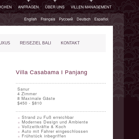
SUCHEN
ANFRAGEN
ÜBER UNS
VILLEN MANAGEMENT
English
Français
Русский
Deutsch
Español
XUS
REISEZIEL BALI
KONTAKT
Villa Casabama I Panjang
Sanur
4
Zimmer
8 Maximale Gäste
$450 - $810
Strand zu Fuß erreichbar
Modernes Design und Ambiente
Vollzeitkräfte & Koch
Auto mit Fahrer eingeschlossen
Frühstück inbegriffen