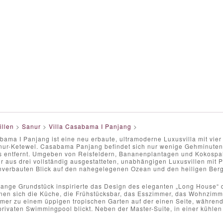
illen
>
Sanur
>
Villa Casabama I Panjang
>
bama I Panjang ist eine neu erbaute, ultramoderne Luxusvilla mit vie
nur-Ketewel. Casabama Panjang befindet sich nur wenige Gehminuten
s entfernt. Umgeben von Reisfeldern, Bananenplantagen und Kokospa
r aus drei vollständig ausgestatteten, unabhängigen Luxusvillen mit 
unverbauten Blick auf den nahegelegenen Ozean und den heiligen Berg
lange Grundstück inspirierte das Design des eleganten „Long House“ d
nen sich die Küche, die Frühstücksbar, das Esszimmer, das Wohnzimme
er zu einem üppigen tropischen Garten auf der einen Seite, während
rivaten Swimmingpool blickt. Neben der Master-Suite, in einer kühlen
.