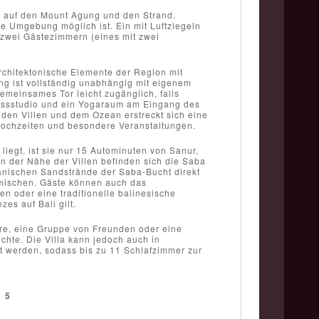
k auf den Mount Agung und den Strand.
te Umgebung möglich ist. Ein mit Luftziegeln
zu zwei Gästezimmern (eines mit zwei
architektonische Elemente der Region mit
ng ist vollständig unabhängig mit eigenem
meinsames Tor leicht zugänglich, falls
tnessstudio und ein Yogaraum am Eingang des
en Villen und dem Ozean erstreckt sich eine
ochzeiten und besondere Veranstaltungen.
iegt, ist sie nur 15 Autominuten von Sanur,
 der Nähe der Villen befinden sich die Saba
kanischen Sandstrände der Saba-Bucht direkt
imischen. Gäste können auch das
 oder eine traditionelle balinesische
es auf Bali gilt.
aare, eine Gruppe von Freunden oder eine
chte. Die Villa kann jedoch auch in
 werden, sodass bis zu 11 Schlafzimmer zur
/
5