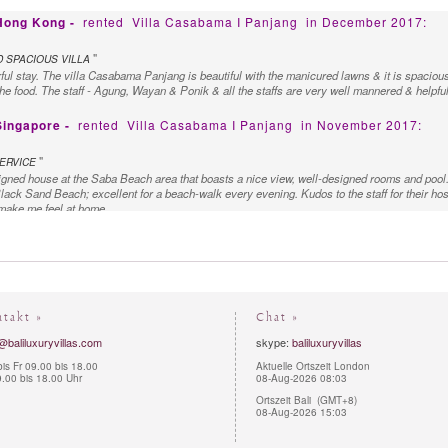
 Hong Kong -
rented
Villa Casabama I Panjang
in December 2017:
"
 SPACIOUS VILLA
l stay. The villa Casabama Panjang is beautiful with the manicured lawns & it is spacious. Per
he food. The staff - Agung, Wayan & Ponik & all the staffs are very well mannered & helpful &
Singapore -
rented
Villa Casabama I Panjang
in November 2017:
"
ERVICE
igned house at the Saba Beach area that boasts a nice view, well-designed rooms and pool.
ck Sand Beach; excellent for a beach-walk every evening. Kudos to the staff for their hos
 make me feel at home.
ntakt »
Chat »
@baliluxuryvillas.com
skype:
baliluxuryvillas
is Fr 09.00 bis 18.00
Aktuelle Ortszeit London
.00 bis 18.00 Uhr
08-Aug-2026 08:03
Ortszeit Bali (GMT+8)
08-Aug-2026 15:03