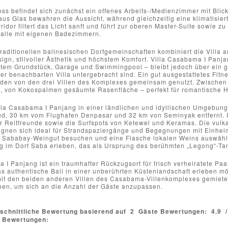
ss befindet sich zunächst ein offenes Arbeits-/Medienzimmer mit Blic
us Glas bewahren die Aussicht, während gleichzeitig eine klimatisier
rridor filtert das Licht sanft und führt zur oberen Master-Suite sowie 
, alle mit eigenen Badezimmern.
 traditionellen balinesischen Dorfgemeinschaften kombiniert die Villa 
gn, stilvoller Ästhetik und höchstem Komfort. Villa Casabama I Panja
atem Grundstück, Garage und Swimmingpool – bleibt jedoch über ein ge
ner benachbarten Villa untergebracht sind. Ein gut ausgestattetes Fi
en von den drei Villen des Komplexes gemeinsam genutzt. Zwischen d
 von Kokospalmen gesäumte Rasenfläche – perfekt für romantische H
la Casabama I Panjang in einer ländlichen und idyllischen Umgebung l
d, 30 km vom Flughafen Denpasar und 32 km von Seminyak entfernt. In
ür Reitfreunde sowie die Surfspots von Ketewel und Keramas. Die vul
 eignen sich ideal für Strandspaziergänge und Begegnungen mit Einhe
Sababay-Weingut besuchen und eine Flasche lokalen Weins auswählen
 im Dorf Saba erleben, das als Ursprung des berühmten „Legong“-Tanz
 I Panjang ist ein traumhafter Rückzugsort für frisch verheiratete P
as authentische Bali in einer unberührten Küstenlandschaft erleben mö
it den beiden anderen Villen des Casabama-Villenkomplexes gemietet
hen, um sich an die Anzahl der Gäste anzupassen.
schnittliche Bewertung basierend auf
2
Gäste Bewertungen:
4.9
e Bewertungen: