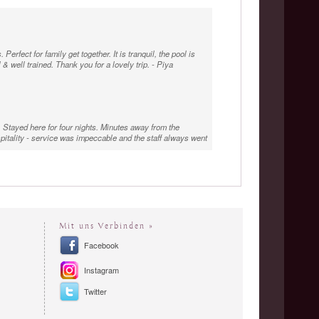
fect for family get together. It is tranquil, the pool is
 well trained. Thank you for a lovely trip. - Piya
 Stayed here for four nights. Minutes away from the
pitality - service was impeccable and the staff always went
Mit uns Verbinden »
Facebook
Instagram
Twitter