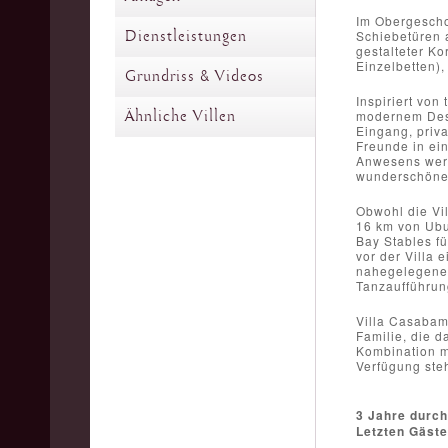
Im Obergescho
Dienstleistungen
Schiebetüren a
gestalteter Ko
Einzelbetten)
Grundriss & Videos
Inspiriert von
Ähnliche Villen
modernem Desi
Eingang, priv
Freunde in ei
Anwesens werd
wunderschöne,
Obwohl die Vil
16 km von Ubu
Bay Stables f
vor der Villa
nahegelegene 
Tanzaufführung
Villa Casabama
Familie, die d
Kombination m
Verfügung ste
3 Jahre durch
Letzten Gäst