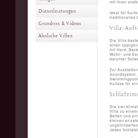
mit ihren ers
Dienstleistungen
Ideal für Surf
traditionelle
Grundriss & Videos
Villa-Auft
Ähnliche Villen
Die Villa best
einen üppigen
mit Herd, Bac
Wohn- und Essb
darunter Sofas
Zur Ausstattun
Soundsystem, 
Swimmingpool,
Kulisse für ei
Schlafzim
Die vier klima
Villa zu eine
Betten und pr
kleinen privat
ungehinderten
Jedes Schlafz