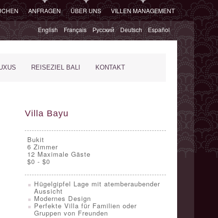
SUCHEN
ANFRAGEN
ÜBER UNS
VILLEN MANAGEMENT
English
Français
Русский
Deutsch
Español
XUS
REISEZIEL BALI
KONTAKT
Villa Bayu
Bukit
6
Zimmer
12 Maximale Gäste
$0 - $0
Hügelgipfel Lage mit atemberaubender
Aussicht
Modernes Design
Perfekte Villa für Familien oder
Gruppen von Freunden