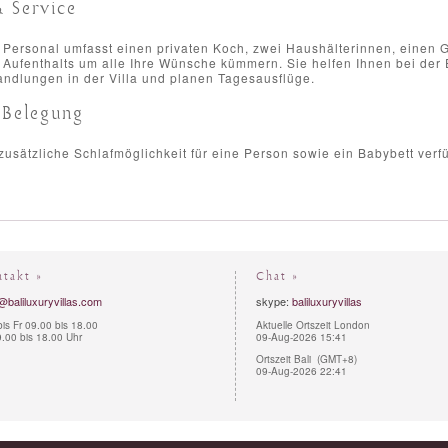
& Service
Personal umfasst einen privaten Koch, zwei Haushälterinnen, einen Gär
 Aufenthalts um alle Ihre Wünsche kümmern. Sie helfen Ihnen bei der 
ndlungen in der Villa und planen Tagesausflüge.
 Belegung
usätzliche Schlafmöglichkeit für eine Person sowie ein Babybett verf
ntakt »
Chat »
@baliluxuryvillas.com
skype:
baliluxuryvillas
is Fr 09.00 bis 18.00
Aktuelle Ortszeit London
.00 bis 18.00 Uhr
09-Aug-2026 15:41
Ortszeit Bali (GMT+8)
09-Aug-2026 22:41