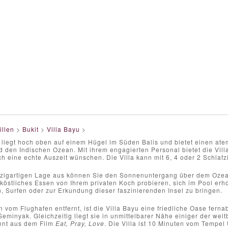
illen
>
Bukit
>
Villa Bayu
>
u liegt hoch oben auf einem Hügel im Süden Balis und bietet einen a
 den Indischen Ozean. Mit ihrem engagierten Personal bietet die Vill
sich eine echte Auszeit wünschen. Die Villa kann mit 6, 4 oder 2 Schla
nzigartigen Lage aus können Sie den Sonnenuntergang über dem Oze
köstliches Essen von Ihrem privaten Koch probieren, sich im Pool erho
, Surfen oder zur Erkundung dieser faszinierenden Insel zu bringen.
 vom Flughafen entfernt, ist die Villa Bayu eine friedliche Oase fern
eminyak. Gleichzeitig liegt sie in unmittelbarer Nähe einiger der we
nnt aus dem Film
Eat, Pray, Love
. Die Villa ist 10 Minuten vom Tempe