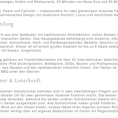
tklassigen Hotels und Restaurants, 25 Minuten von Nusa Dua und 50 Mi
er, Paare und Familien – insbesondere für zwei gemeinsam reisende Fami
s balinesisches Design mit modernem Komfort, Luxus und herzlichem Se
eilung
eht aus drei Gebäuden mit traditionellen Strohdächern, hohen Decken 
 tropischen Garten. Das Hauptgebäude beherbergt eine moderne, offene
kofen, Kühlschrank, Heiß- und Kaltwasserspender, Besteck, Geschirr 
ereich. Dieser ist mit einem großen Esstisch für bis zu 8 Gäste sowi
 mit Kissen, eingerichtet.
g gehören ein Flachbildfernseher mit über 50 internationalen Satelli
eine iPod-Dockingstation, Brettspiele, DVDs, Bücher und Poolspielzeu
 das Gazebo und den spektakulären Indischen Ozean. Der Garten ist n
n BBQ unter den Sternen.
mer & Unterkunft
tisierten Schlafzimmer befinden sich in zwei zweistöckigen Flügeln a
m idealen Ort für zwei gemeinsam reisende Familien macht. Die beiden
ivate Veranden, während die beiden unteren Schlafzimmer jeweils mit 
en Garten ausgestattet sind. Alle Schlafzimmer haben große Falttüren,
 Blick auf den Ozean bieten, sodass Gäste ihren eigenen privaten R
immer verfügt über ein eigenes Badezimmer im Freien mit Regendusch