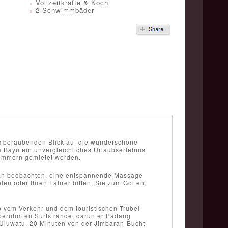
Vollzeitkräfte & Koch
2 Schwimmbäder
temberaubenden Blick auf die wunderschöne
a Bayu ein unvergleichliches Urlaubserlebnis
fzimmern gemietet werden.
an beobachten, eine entspannende Massage
len oder Ihren Fahrer bitten, Sie zum Golfen,
ab vom Verkehr und dem touristischen Trubel
ltberühmten Surfstrände, darunter Padang
l Uluwatu, 20 Minuten von der Jimbaran-Bucht