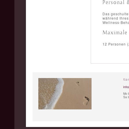
Personal 
Das geschulte 
während Ihres
Wellness-Beha
Maximale
12 Personen (z
Ko
info
Mo b
Sa 9