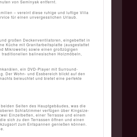
nuten von Seminyak entfernt.
lien – vereint diese ruhige und luftige Villa
rvice für einen unvergesslichen Urlaub.
und großen Deckenventilatoren, eingebettet in
 Küche mit Granitarbeitsplatte (ausgestattet
und Mikrowelle) sowie einen großzügigen
e traditionellen balinesischen Holzmöbeln,
tenkanälen, ein DVD-Player mit Surround-
g. Der Wohn- und Essbereich blickt auf den
achts beleuchtet und bietet eine perfekte
uf beiden Seiten des Hauptgebäudes, was die
 oberen Schlafzimmer verfügen über Kingsize-
zwei Einzelbetten, einer Terrasse und einem
 die sich zu den Terrassen öffnen und einen
ückzugsort zum Entspannen genießen können.
e.