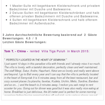
1 Master-Suite mit begehbarem Kleiderschrank und privatem
Badezimmer mit Dusche und Badewanne.
2 Deluxe-Suiten mit begehbaren Kleiderschränken und halb
offenen privaten Badezimmern mit Dusche und Badewanne.
4 Suiten mit begehbarem Kleiderschrank und halb offenem
Badezimmer mit Außendusche.
3 Jahre durchschnittliche Bewertung basierend auf
2
Gäste
Bewertungen:
4.5
/
5
Letzten Gäste Bewertungen:
Tom T. - China -
rented
Villa Tiga Puluh
in March 2015:
"
"
PERFECTLY LOCATED IN THE HEART OF SEMINYAK
I just spent 10 days in this paradise villa with friends and I already miss it so much.
The villa is lovely, with a tasteful decoration, perfectly clean and well maintained.
The staff Meigi, Satur, Andre, Hapzharii, Ketut are so lovely and really went above
and beyond. I go to Bali every year and I can say that the villa is perfectly located
in the heart of Semyniak It is 5 minutes away from all the best restaurant, bar and
cozy sunset places (la plancha, favelas, Kudeta, Urchin, Metis, Sardine, Bamboo
and so on... ) and the beach is 2 minutes away. I reckon you ask meigi to rent
scooter for you. Going out for dinner was good but it was also really nice eating at
home. Breakfast is just delicious, the 20 meter pool is perfect for some morning
exercices before having organized drop off and pick up to various places around
Bali! Magic! Thank you all for making me enjoying my stay so much and I will
definitly come back! TERIMA KASIH!!!