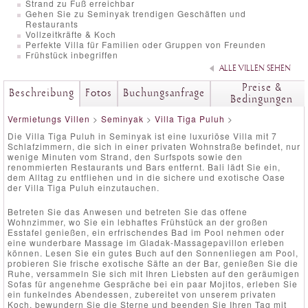
Strand zu Fuß erreichbar
Gehen Sie zu Seminyak trendigen Geschäften und
Restaurants
Vollzeitkräfte & Koch
Perfekte Villa für Familien oder Gruppen von Freunden
Frühstück inbegriffen
ALLE VILLEN SEHEN
Preise &
Beschreibung
Fotos
Buchungsanfrage
Bedingungen
Vermietungs Villen
>
Seminyak
>
Villa Tiga Puluh
>
Die Villa Tiga Puluh in Seminyak ist eine luxuriöse Villa mit 7
Schlafzimmern, die sich in einer privaten Wohnstraße befindet, nur
wenige Minuten vom Strand, den Surfspots sowie den
renommierten Restaurants und Bars entfernt. Bali lädt Sie ein,
dem Alltag zu entfliehen und in die sichere und exotische Oase
der Villa Tiga Puluh einzutauchen.
Betreten Sie das Anwesen und betreten Sie das offene
Wohnzimmer, wo Sie ein lebhaftes Frühstück an der großen
Esstafel genießen, ein erfrischendes Bad im Pool nehmen oder
eine wunderbare Massage im Gladak-Massagepavillon erleben
können. Lesen Sie ein gutes Buch auf den Sonnenliegen am Pool,
probieren Sie frische exotische Säfte an der Bar, genießen Sie die
Ruhe, versammeln Sie sich mit Ihren Liebsten auf den geräumigen
Sofas für angenehme Gespräche bei ein paar Mojitos, erleben Sie
ein funkelndes Abendessen, zubereitet von unserem privaten
Koch, bewundern Sie die Sterne und beenden Sie Ihren Tag mit