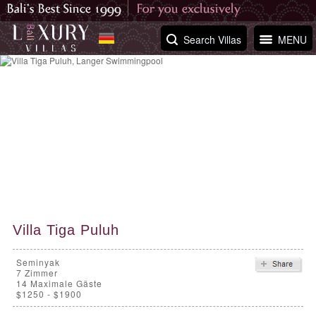
Search Villas
MENU
Villa Tiga Puluh
Seminyak
7
Zimmer
14 Maximale Gäste
$1250 - $1900