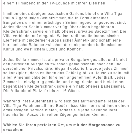
einem Filmabend in der TV-Lounge mit Ihren Liebsten.
Inmitten eines üppigen exotischen Gartens bietet die Villa Tiga
Puluh 7 geräumige Schlafzimmer, die in Form einzelner
Bungalows um einen prächtigen Swimmingpool angeordnet sind.
Jedes dieser Schlafzimmer verfügt über einen begehbaren
Kleiderschrank sowie ein halb offenes, privates Badezimmer. Die
Villa verbindet auf elegante Weise traditionelle indonesische
Elemente mit moderner europäischer Ästhetik und schafft eine
harmonische Balance zwischen der entspannten balinesischen
Kultur und westlichem Luxus und Komfort.
Jedes Schlafzimmer ist als privater Bungalow gestaltet und bietet
den perfekten Ausgleich zwischen gemeinschaftlicher Zeit und
persönlicher Privatsphäre. Elegant dekoriert, wurde jedes Zimmer
so konzipiert, dass es Ihnen das Gefühl gibt, zu Hause zu sein, mit
allen Annehmlichkeiten für einen angenehmen Aufenthalt. Jedes
Zimmer ist einzigartig gestaltet und eingerichtet und bietet einen
begehbaren Kleiderschrank sowie ein halb offenes Badezimmer.
Die Villa bietet Platz für bis zu 16 Gäste.
Während Ihres Aufenthalts wird sich das aufmerksame Team der
Villa Tiga Puluh um all Ihre Bedürfnisse kümmern und Ihnen einen
erstklassigen Service bieten, sodass Sie jede Sekunde Ihrer
traumhaften Auszeit in vollen Zügen genießen können.
Wählen Sie Ihren perfekten Ort, um mit der Morgensonne zu
erwachen: