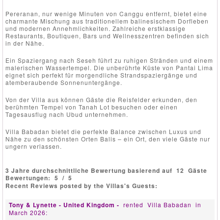
Pereranan, nur wenige Minuten von Canggu entfernt, bietet eine
charmante Mischung aus traditionellem balinesischem Dorfleben
und modernen Annehmlichkeiten. Zahlreiche erstklassige
Restaurants, Boutiquen, Bars und Wellnesszentren befinden sich
in der Nähe.
Ein Spaziergang nach Seseh führt zu ruhigen Stränden und einem
malerischen Wassertempel. Die unberührte Küste von Pantai Lima
eignet sich perfekt für morgendliche Strandspaziergänge und
atemberaubende Sonnenuntergänge.
Von der Villa aus können Gäste die Reisfelder erkunden, den
berühmten Tempel von Tanah Lot besuchen oder einen
Tagesausflug nach Ubud unternehmen.
Villa Babadan bietet die perfekte Balance zwischen Luxus und
Nähe zu den schönsten Orten Balis – ein Ort, den viele Gäste nur
ungern verlassen.
3 Jahre durchschnittliche Bewertung basierend auf
12
Gäste
Bewertungen:
5
/
5
Recent Reviews posted by the Villas's Guests:
Tony & Lynette - United Kingdom -
rented
Villa Babadan
in
March 2026: