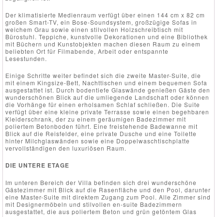
Der klimatisierte Medienraum verfügt über einen 144 cm x 82 cm
großen Smart-TV, ein Bose-Soundsystem, großzügige Sofas in
weichem Grau sowie einen stilvollen Holzschreibtisch mit
Bürostuhl. Teppiche, kunstvolle Dekorationen und eine Bibliothek
mit Büchern und Kunstobjekten machen diesen Raum zu einem
beliebten Ort für Filmabende, Arbeit oder entspannte
Lesestunden.
Einige Schritte weiter befindet sich die zweite Master-Suite, die
mit einem Kingsize-Bett, Nachttischen und einem bequemen Sofa
ausgestattet ist. Durch bodentiefe Glaswände genießen Gäste den
wunderschönen Blick auf die umliegende Landschaft oder können
die Vorhänge für einen erholsamen Schlaf schließen. Die Suite
verfügt über eine kleine private Terrasse sowie einen begehbaren
Kleiderschrank, der zu einem geräumigen Badezimmer mit
poliertem Betonboden führt. Eine freistehende Badewanne mit
Blick auf die Reisfelder, eine private Dusche und eine Toilette
hinter Milchglaswänden sowie eine Doppelwaschtischplatte
vervollständigen den luxuriösen Raum.
DIE UNTERE ETAGE
Im unteren Bereich der Villa befinden sich drei wunderschöne
Gästezimmer mit Blick auf die Rasenfläche und den Pool, darunter
eine Master-Suite mit direktem Zugang zum Pool. Alle Zimmer sind
mit Designermöbeln und stilvollen en-suite Badezimmern
ausgestattet, die aus poliertem Beton und grün getöntem Glas