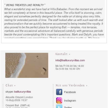
"
"
BEING TREATED LIKE ROYALTY
What a wonderful stay we have had at Villa Babadan. From the moment we arrived
we felt completely at home in this beautiful place. The villa itself is stunning, calm,
elegant and somehow perfectly designed for the noble art of doing also very little,
resting for extended periods of time. The staff looked after us with such warmth and
professionalism that we quickly become accustomed to being treated like royalty. It
also proved to be the perfect place for exploring Bali — temples, rice terraces,
markets and the occasional adventure all balanced carefully with generous periods
beside the pool contemplating life’s important questions. Mark and Delyth, you have
created something very special here. Thank you for sharing it with us. We leave
relaxed, grateful and slightly worried that real life will feel rather ordinary after Villa
Babadan.
Matthias D. & Family - France -
rented
Villa Babadan
in
Kontakt »
December 2025:
info@baliluxuryvillas.com
"
"
Mo bis Fr 09.00 bis 18.00
AMAZING VILLA IN A QUIET LOCATION
Sa 9.00 bis 18.00 Uhr
We had a lovely stay in villa Babadan– We really enjoyed it and the location was
great to really feel the Bali lifestyle. The villa is amazing, in a quiet location. All the
staff have been so kind with us and very helpful, allowing us to make the most of
this week in Bali. Also a special thanks to the Chef, the food was really delicious. I
would definitely recommend it!!! Thanks a lot again for making us feel “at home”
Chat »
Mit uns Verbinden »
here.
skype:
baliluxuryvillas
Facebook
Nigel & Louisa Family- Australia -
rented
Villa Babadan
in
Aktuelle Ortszeit London
August 2025:
10-Aug-2026 15:37
Instagram
Ortszeit Bali (GMT+8)
Twitter