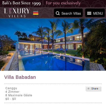
Search Villas
MENU
Villa Babadan
Canggu
4
Zimmer
8 Maximale Gäste
$0 - $0