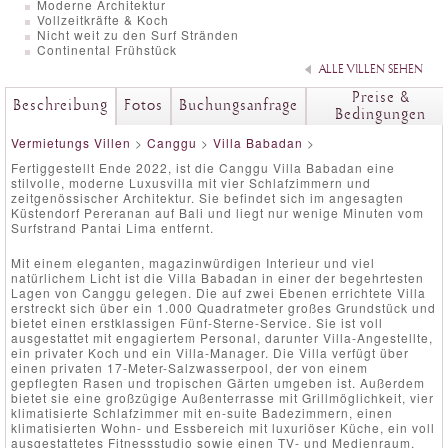
Moderne Architektur
Vollzeitkräfte & Koch
Nicht weit zu den Surf Stränden
Continental Frühstück
ALLE VILLEN SEHEN
Preise &
Beschreibung
Fotos
Buchungsanfrage
Bedingungen
Vermietungs Villen
>
Canggu
>
Villa Babadan
>
Fertiggestellt Ende 2022, ist die Canggu Villa Babadan eine
stilvolle, moderne Luxusvilla mit vier Schlafzimmern und
zeitgenössischer Architektur. Sie befindet sich im angesagten
Küstendorf Pereranan auf Bali und liegt nur wenige Minuten vom
Surfstrand Pantai Lima entfernt.
Mit einem eleganten, magazinwürdigen Interieur und viel
natürlichem Licht ist die Villa Babadan in einer der begehrtesten
Lagen von Canggu gelegen. Die auf zwei Ebenen errichtete Villa
erstreckt sich über ein 1.000 Quadratmeter großes Grundstück und
bietet einen erstklassigen Fünf-Sterne-Service. Sie ist voll
ausgestattet mit engagiertem Personal, darunter Villa-Angestellte,
ein privater Koch und ein Villa-Manager. Die Villa verfügt über
einen privaten 17-Meter-Salzwasserpool, der von einem
gepflegten Rasen und tropischen Gärten umgeben ist. Außerdem
bietet sie eine großzügige Außenterrasse mit Grillmöglichkeit, vier
klimatisierte Schlafzimmer mit en-suite Badezimmern, einen
klimatisierten Wohn- und Essbereich mit luxuriöser Küche, ein voll
ausgestattetes Fitnessstudio sowie einen TV- und Medienraum.