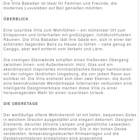
Die Villa Babadan ist ideal für Familien und Freunde, die
modernes Luxusleben auf Bali genießen möchten.
ÜBERBLICK
Eine luxuriöse Villa zum Wohlfühlen – ein müheloser Ort zum
Entspannen und Unterhalten mit großzügigen, lichtdurchfluteten
Räumen. Die Villa Babadan lädt ihre Gäste ein, sich in einer der
schönsten Gegenden Balis zu Hause zu fühlen – nahe genug an
Canggu, aber weit entfernt vom Verkehr und Lärm.
Die cremigen Steinwände schaffen einen fließenden Übergang
zwischen Innen- und Außenbereich. Holz, Glas und ein
skandinavisch inspiriertes minimalistisches Design harmonieren
mit der ruhigen ländlichen Umgebung, die von jedem Raum aus
sichtbar ist. Die Villa erstreckt sich über zwei Ebenen, die durch
eine beeindruckende Wendeltreppe miteinander verbunden sind.
Intelligente Designmerkmale machen diese Villa zu einer
herausragenden Wahl für einen luxuriösen Urlaub.
DIE OBERETAGE
Der weitläufige offene Wohnbereich ist mit tiefen, bequemen Sofas
in weichem Grauton ausgestattet und elegant dekoriert. Designer-
Elemente, darunter stilvolle Lampen und gemütliche Leseecken,
sorgen für ein einladendes Ambiente. Die in der hohen Decke
versteckten, temperaturgesteuerten Klimaanlagen und die
Deckenventilatoren ermöglichen eine angenehme