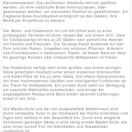
Raumtemperatur. Die raumhohen Glastüren können geöffnet
werden, um eine natürliche Brise hereinzulassen, oder
geschlossen werden, um maximalen Komfort zu gewährleisten. Ein
tragbares Bose-Soundsystem ermöglicht es den Gästen, ihre
Musik per Knopfdruck zu steuern.
Der Wohn- und Essbereich im Loft-Stil öffnet sich zu einer
großzügigen Terrasse mit einer langen Bar und einem Grill, ideal
für Cocktailpartys mit bis zu 20 Gästen oder gemütliche Abende
mit Familie und Freunden. Die Terrasse bietet Ausblicke auf den
Pool und den Rasen. Umgeben von schönen Pflanzen, Kräutern
und Fruchtbäumen in dekorativen Töpfen, ist dieser Bereich ideal
für gesellige Runden oder entspannte Mittagessen im Freien.
Der Essbereich verfügt über einen großen, aus einem einzigen
Stück gefertigten Esstisch unter einem modernen Kronleuchter
und bietet Platz für bis zu zehn Gäste. Die offene Designerküche
mit ihren hochmodernen Geräten und intelligenten Funktionen ist
ein Traum für Hobbyköche. Ein privater Koch steht zur Verfügung,
um exquisite Mahlzeiten zuzubereiten, und einige der
angesagtesten Restaurants Balis bieten Gourmet-Lieferungen
direkt in die Villa.
Die Master-Suite und der voll ausgestattete Medienraum sind
durch versteckte Türen in der Rückwand der Küche erreichbar und
fügen sich nahtlos in das Gesamtbild ein. Durch eine elegante
Schiebetür gelangen Gäste in eine völlig private Master-Suite, die
über einen kurzen Flur mit Steinböden und Glaswänden
zugänglich ist.