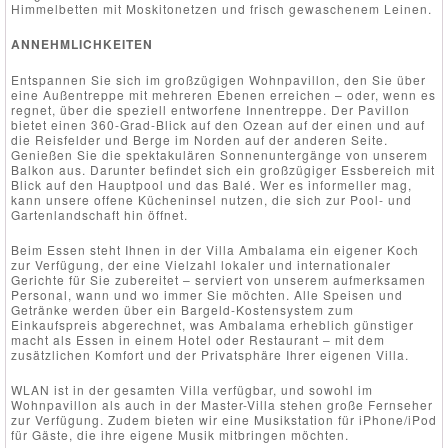
Himmelbetten mit Moskitonetzen und frisch gewaschenem Leinen.
ANNEHMLICHKEITEN
Entspannen Sie sich im großzügigen Wohnpavillon, den Sie über
eine Außentreppe mit mehreren Ebenen erreichen – oder, wenn es
regnet, über die speziell entworfene Innentreppe. Der Pavillon
bietet einen 360-Grad-Blick auf den Ozean auf der einen und auf
die Reisfelder und Berge im Norden auf der anderen Seite.
Genießen Sie die spektakulären Sonnenuntergänge von unserem
Balkon aus. Darunter befindet sich ein großzügiger Essbereich mit
Blick auf den Hauptpool und das Balé. Wer es informeller mag,
kann unsere offene Kücheninsel nutzen, die sich zur Pool- und
Gartenlandschaft hin öffnet.
Beim Essen steht Ihnen in der Villa Ambalama ein eigener Koch
zur Verfügung, der eine Vielzahl lokaler und internationaler
Gerichte für Sie zubereitet – serviert von unserem aufmerksamen
Personal, wann und wo immer Sie möchten. Alle Speisen und
Getränke werden über ein Bargeld-Kostensystem zum
Einkaufspreis abgerechnet, was Ambalama erheblich günstiger
macht als Essen in einem Hotel oder Restaurant – mit dem
zusätzlichen Komfort und der Privatsphäre Ihrer eigenen Villa.
WLAN ist in der gesamten Villa verfügbar, und sowohl im
Wohnpavillon als auch in der Master-Villa stehen große Fernseher
zur Verfügung. Zudem bieten wir eine Musikstation für iPhone/iPod
für Gäste, die ihre eigene Musik mitbringen möchten.