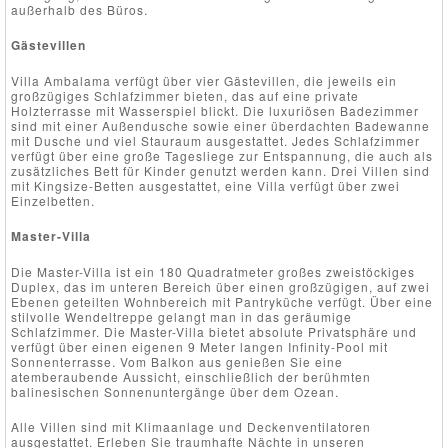
außerhalb des Büros.
Gästevillen
Villa Ambalama verfügt über vier Gästevillen, die jeweils ein
großzügiges Schlafzimmer bieten, das auf eine private
Holzterrasse mit Wasserspiel blickt. Die luxuriösen Badezimmer
sind mit einer Außendusche sowie einer überdachten Badewanne
mit Dusche und viel Stauraum ausgestattet. Jedes Schlafzimmer
verfügt über eine große Tagesliege zur Entspannung, die auch als
zusätzliches Bett für Kinder genutzt werden kann. Drei Villen sind
mit Kingsize-Betten ausgestattet, eine Villa verfügt über zwei
Einzelbetten.
Master-Villa
Die Master-Villa ist ein 180 Quadratmeter großes zweistöckiges
Duplex, das im unteren Bereich über einen großzügigen, auf zwei
Ebenen geteilten Wohnbereich mit Pantryküche verfügt. Über eine
stilvolle Wendeltreppe gelangt man in das geräumige
Schlafzimmer. Die Master-Villa bietet absolute Privatsphäre und
verfügt über einen eigenen 9 Meter langen Infinity-Pool mit
Sonnenterrasse. Vom Balkon aus genießen Sie eine
atemberaubende Aussicht, einschließlich der berühmten
balinesischen Sonnenuntergänge über dem Ozean.
Alle Villen sind mit Klimaanlage und Deckenventilatoren
ausgestattet. Erleben Sie traumhafte Nächte in unseren