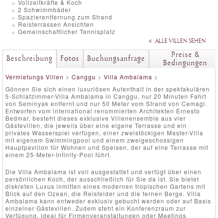
Vollzeitkräfte & Koch
2 Schwimmbäder
Spazierentfernung zum Strand
Reisterrassen Ansichten
Gemeinschaftlicher Tennisplatz
ALLE VILLEN SEHEN
Preise &
Beschreibung
Fotos
Buchungsanfrage
Bedingungen
Vermietungs Villen
>
Canggu
>
Villa Ambalama
>
Gönnen Sie sich einen luxuriösen Aufenthalt in der spektakulären
5-Schlafzimmer-Villa Ambalama in Canggu, nur 20 Minuten Fahrt
von Seminyak entfernt und nur 50 Meter vom Strand von Cemagi.
Entworfen vom international renommierten Architekten Ernesto
Bedmar, besteht dieses exklusive Villenensemble aus vier
Gästevillen, die jeweils über eine eigene Terrasse und ein
privates Wasserspiel verfügen, einer zweistöckigen Master-Villa
mit eigenem Swimmingpool und einem zweigeschossigen
Hauptpavillon für Wohnen und Speisen, der auf eine Terrasse mit
einem 25-Meter-Infinity-Pool führt.
Die Villa Ambalama ist voll ausgestattet und verfügt über einen
persönlichen Koch, der ausschließlich für Sie da ist. Sie bietet
diskreten Luxus inmitten eines modernen tropischen Gartens mit
Blick auf den Ozean, die Reisfelder und die fernen Berge. Villa
Ambalama kann entweder exklusiv gebucht werden oder auf Basis
einzelner Gästevillen. Zudem steht ein Konferenzraum zur
Verfügung, ideal für Firmenveranstaltungen oder Meetings