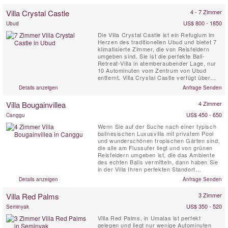
Reisfelder. Darüber hinaus verfügt sie über
Villa Crystal Castle
4 - 7 Zimmer
einen privaten ...
US$ 800 - 1850
Ubud
Die Villa Crystal Castle ist ein Refugium im
Herzen des traditionellen Ubud und bietet 7
klimatisierte Zimmer, die von Reisfeldern
umgeben sind. Sie ist die perfekte Bali-
Retreat-Villa in atemberaubender Lage, nur
10 Autominuten vom Zentrum von Ubud
entfernt. Villa Crystal Castle verfügt über
einen in Resortgröße 18 x 5 m großen Pool,
Details anzeigen
Anfrage Senden
eine große Yoga Shala und einen Pavillon für
Wellnessanwendungen, die sich alle im
Villa Bougainvillea
4 Zimmer
großzügigen, 4600 m² tropischen Garten
befinden.
US$ 450 - 650
Canggu
Wenn Sie auf der Suche nach einer typisch
balinesischen Luxusvilla mit privatem Pool
und wunderschönen tropischen Gärten sind,
die alle am Flussufer liegt und von grünen
Reisfeldern umgeben ist, die das Ambiente
des echten Balis vermitteln, dann haben Sie
in der Villa Ihren perfekten Standort
gefunden Bougainvillea, Canggu. Villa
Details anzeigen
Anfrage Senden
Bougainvillea ist ein voll ausgestattetes
balinesisches Meisterwerk mit vier
Villa Red Palms
3 Zimmer
Schlafzimmern (drei eigenständige
Schlafpavillons und ein ...
US$ 350 - 520
Seminyak
Villa Red Palms, in Umalas ist perfekt
gelegen und liegt nur wenige Autominuten