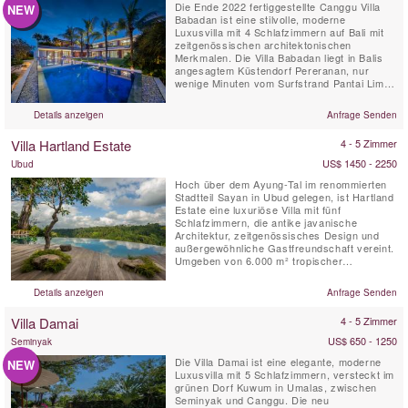
Die Ende 2022 fertiggestellte Canggu Villa
NEW
Babadan ist eine stilvolle, moderne
Luxusvilla mit 4 Schlafzimmern auf Bali mit
zeitgenössischen architektonischen
Merkmalen. Die Villa Babadan liegt in Balis
angesagtem Küstendorf Pereranan, nur
wenige Minuten vom Surfstrand Pantai Lima
entfernt. Mit schicken, magazinwürdigen
Innenräumen, die durch viel natürliches Licht
Details anzeigen
Anfrage Senden
aufgewertet werden, befindet sich die Villa
Babadan in einer begehrten Lage in Canggu.
Villa Hartland Estate
4 - 5 Zimmer
Die auf zwei Ebenen auf...
US$ 1450 - 2250
Ubud
Hoch über dem Ayung-Tal im renommierten
Stadtteil Sayan in Ubud gelegen, ist Hartland
Estate eine luxuriöse Villa mit fünf
Schlafzimmern, die antike javanische
Architektur, zeitgenössisches Design und
außergewöhnliche Gastfreundschaft vereint.
Umgeben von 6.000 m² tropischer
Gartenlandschaft verfügt das Anwesen über
einen spektakulären, 26 Meter langen
Details anzeigen
Anfrage Senden
Infinity-Pool mit Salzwasser, gespeist von
einer natürlichen Quelle, einen
Villa Damai
4 - 5 Zimmer
atemberaubenden Panoramablick über das
Tal,...
US$ 650 - 1250
Seminyak
Die Villa Damai ist eine elegante, moderne
NEW
Luxusvilla mit 5 Schlafzimmern, versteckt im
grünen Dorf Kuwum in Umalas, zwischen
Seminyak und Canggu. Die neu