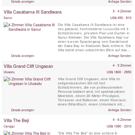
Details anzeigen
Anfrage Senden
I Panjang befindet sich auf dem Gelände der
Casabama Villas - und besteht aus drei
Villa Casabama III Sandiwara
3 - 4 Zimmer
unabhängigen Luxusvillen mit hauseigenen
voll Personal.
US$ 450 - 810
Sanur
Die Villa Casabama III Sandiwara ist eine
neu gebaute, hochmoderne Luxusvilla mit 4
Schlafzimmern, privatem Pool und Garten in
Sanur-Ketewel. Die Villa Sandiwara liegt nur
einen kurzen Spaziergang vom Sandstrand
der Saba Bay im Südosten Balis entfernt. Die
Villa bietet einen unberührten Blick auf das
nahe Meer und den Vulkan. Die Villa
Details anzeigen
Anfrage Senden
Casabama III Sandiwara befindet sich auf
dem Gelände der Casabama Villas und
Villa Grand Cliff Ungasan
4 - 5 Zimmer
besteht aus drei unabhängigen Luxusvillen
mit hauseigenen voll ...
US$ 1800 - 2950
Uluwatu
Villa Grand Cliff Ungasan, eine Villa im
zeitgenössischen Stil mit fünf
Schlafzimmern, die von professionellem
Personal bedient wird, mit spektakulärem
Meerblick, einem 20-Meter-Privatpool,
Terrassen und Balkonen, einem Kinoraum,
einem Billardtisch, einem Unterdeck mit
Whirlpool-Badewanne und einem
Details anzeigen
Anfrage Senden
Entspannungspavillon . Diese
außergewöhnliche Villa in Bali befindet sich
Villa The Beji
4 - 6 Zimmer
auf dem Gelände eines luxuriösen
Klippenresorts auf der spektakulären
US$ 1080 - 2310
Canggu
Halbinsel Bukit. Hier können Sie...
"Die Villa The Beji" ist eine schöne 6-