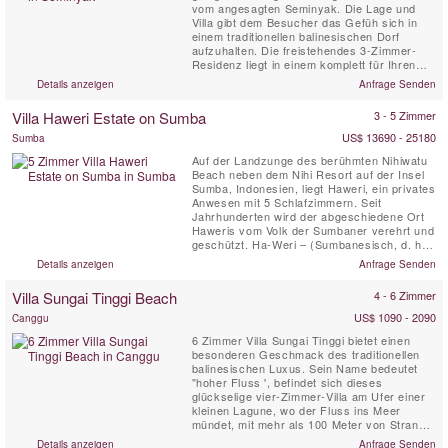
vom angesagten Seminyak. Die Lage und
Villa gibt dem Besucher das Gefüh sich in
einem traditionellen balinesischen Dorf
aufzuhalten. Die freistehendes 3-Zimmer-
Residenz liegt in einem komplett für Ihren
Komfort und die Sicherheit der Anlage
Details anzeigen
Anfrage Senden
eingeschlossen enthalten. Drei Suiten Villen
verfügen jeweils über ein eigenes Bad und
Villa Haweri Estate on Sumba
3 - 5 Zimmer
Außen douvche. Pläne Screens sind in
jedem Zimmer und Blick auf den ...
US$ 13690 - 25180
Sumba
Auf der Landzunge des berühmten Nihiwatu
Beach neben dem Nihi Resort auf der Insel
Sumba, Indonesien, liegt Haweri, ein privates
Anwesen mit 5 Schlafzimmern. Seit
Jahrhunderten wird der abgeschiedene Ort
Haweris vom Volk der Sumbaner verehrt und
geschützt. Ha-Weri – (Sumbanesisch, d. h. –
heilig – bewacht – geschützt) Haweri Estate
Details anzeigen
Anfrage Senden
ist der Brennpunkt positiver Energie, ein Ort
von außergewöhnlicher Schönheit, der fast
Villa Sungai Tinggi Beach
4 - 6 Zimmer
vom Meer umgeben ist und von unberührtem
...
US$ 1090 - 2090
Canggu
6 Zimmer Villa Sungai Tinggi bietet einen
besonderen Geschmack des traditionellen
balinesischen Luxus. Sein Name bedeutet
"hoher Fluss ', befindet sich dieses
glückselige vier-Zimmer-Villa am Ufer einer
kleinen Lagune, wo der Fluss ins Meer
mündet, mit mehr als 100 Meter von Strand
Fassade mit Blick auf eine der berüchtigten
Details anzeigen
Anfrage Senden