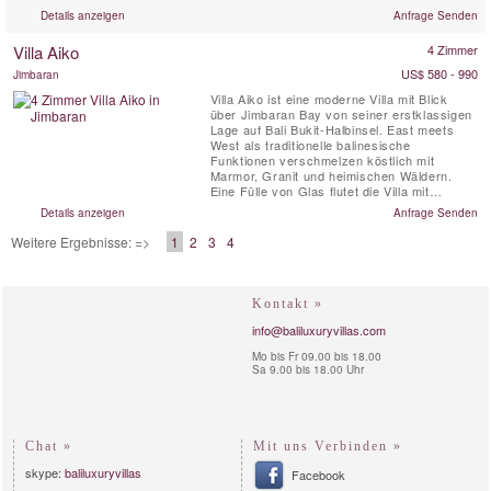
Ozean. Direkt unterhalb des Anwesens
Details anzeigen
Anfrage Senden
laden die riffgeschützten, kristallklaren
Gewässer und die weißen Sandstrände von
Villa Aiko
4 Zimmer
Pandawa Beach zum Entspannen ein,
während einige der besten Surfstrände...
US$ 580 - 990
Jimbaran
Villa Aiko ist eine moderne Villa mit Blick
über Jimbaran Bay von seiner erstklassigen
Lage auf Bali Bukit-Halbinsel. East meets
West als traditionelle balinesische
Funktionen verschmelzen köstlich mit
Marmor, Granit und heimischen Wäldern.
Eine Fülle von Glas flutet die Villa mit
Sonnenlicht und liefert nahtlose Blick auf
Details anzeigen
Anfrage Senden
gepflegten Rasenflächen, beruhigende
Wasserspiele und eine verführerische
Weitere Ergebnisse: =>
1
2
3
4
Infinity-Sportbecken.
Kontakt »
info@baliluxuryvillas.com
Mo bis Fr 09.00 bis 18.00
Sa 9.00 bis 18.00 Uhr
Chat »
Mit uns Verbinden »
skype:
baliluxuryvillas
Facebook