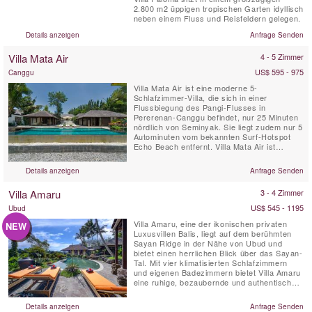
2.800 m2 üppigen tropischen Garten idyllisch
neben einem Fluss und Reisfeldern gelegen.
Details anzeigen
Anfrage Senden
Villa Mata Air
4 - 5 Zimmer
US$ 595 - 975
Canggu
Villa Mata Air ist eine moderne 5-
Schlafzimmer-Villa, die sich in einer
Flussbiegung des Pangi-Flusses in
Pererenan-Canggu befindet, nur 25 Minuten
nördlich von Seminyak. Sie liegt zudem nur 5
Autominuten vom bekannten Surf-Hotspot
Echo Beach entfernt. Villa Mata Air ist
perfekt ausgestattet für einen luxuriösen
Inselaufenthalt und kombiniert balinesischen
Details anzeigen
Anfrage Senden
offenen Wohnstil mit modernem westlichen
Komfort. Dieses exklusive Refugium mit
Villa Amaru
3 - 4 Zimmer
eigenem Koch, Haushaltsservice und ...
US$ 545 - 1195
Ubud
Villa Amaru, eine der ikonischen privaten
NEW
Luxusvillen Balis, liegt auf dem berühmten
Sayan Ridge in der Nähe von Ubud und
bietet einen herrlichen Blick über das Sayan-
Tal. Mit vier klimatisierten Schlafzimmern
und eigenen Badezimmern bietet Villa Amaru
eine ruhige, bezaubernde und authentische
Umgebung für Ihren Urlaub. Die Villa bietet
einen atemberaubenden Panoramablick auf
Details anzeigen
Anfrage Senden
Balis Vulkankette und terrassierte