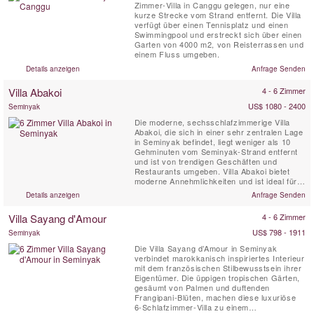
Zimmer-Villa in Canggu gelegen, nur eine
kurze Strecke vom Strand entfernt. Die Villa
verfügt über einen Tennisplatz und einen
Swimmingpool und erstreckt sich über einen
Garten von 4000 m2, von Reisterrassen und
einem Fluss umgeben.
Details anzeigen
Anfrage Senden
Villa Abakoi
4 - 6 Zimmer
US$ 1080 - 2400
Seminyak
Die moderne, sechsschlafzimmerige Villa
Abakoi, die sich in einer sehr zentralen Lage
in Seminyak befindet, liegt weniger als 10
Gehminuten vom Seminyak-Strand entfernt
und ist von trendigen Geschäften und
Restaurants umgeben. Villa Abakoi bietet
moderne Annehmlichkeiten und ist ideal für
Familien oder Freunde, die einen
Details anzeigen
Anfrage Senden
gemeinsamen Urlaub genießen möchten. Zu
den Villaannehmlichkeiten gehören tägliches
Villa Sayang d'Amour
4 - 6 Zimmer
Frühstück, kostenloses WLAN, klimatisierte
Schlafzimmer, ein ...
US$ 798 - 1911
Seminyak
Die Villa Sayang d’Amour in Seminyak
verbindet marokkanisch inspiriertes Interieur
mit dem französischen Stilbewusstsein ihrer
Eigentümer. Die üppigen tropischen Gärten,
gesäumt von Palmen und duftenden
Frangipani-Blüten, machen diese luxuriöse
6-Schlafzimmer-Villa zu einem