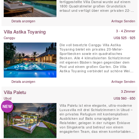
fertiggestellte Villa Damai wurde auf einem
1800 Quadratmeter großen Grundstück
erbaut und verfügt über einen privaten 22-
Meter-Pool, der in eine weitläufige
Rasenfläche eingebettet ist. Es ist von
Details anzeigen
Anfrage Senden
tropischen Gärten mit Blick auf natürliche
Reisfelder umgeben. Diese idyllische Bali-
Villa Astika Toyaning
3 - 4 Zimmer
Villa bietet ihren Gästen ...
US$ 525 - 925
Canggu
Die voll besetzte Canggu Villa Astika
Toyaning bietet ein privates 20-Meter-
Sportbecken sowie ein quadratisches
Becken. Alle 4 klimatisierten Schlafzimmer
mit eigenen Bädern liegen gegenüber dem
Pool und einem großen Garten. Die Villa
Astika Toyaning verbindet auf schöne Weise
traditionelle balinesische Architektur mit
modernem Design und bietet den perfekten
Details anzeigen
Anfrage Senden
Rückzugsort für große Familien oder eine
Gruppe von Freunden und ist nur 5
Villa Paletu
3 Zimmer
Autominuten von Balis beliebtem Echo ...
US$ 560 - 650
Ubud
Villa Paletu ist eine elegante, ultra-moderne
NEW
Luxusvilla mit drei Schlafzimmern in Ubud –
ein privates Refugium mit kontemplativen
Ausblicken auf Balis smaragdgrüne
Reisfelder, gelegen in der ruhigen Enklave
von Singakerta und betreut von einem
engagierten Team, das einen komfortablen
und reibungslosen Aufenthalt gewährleistet.