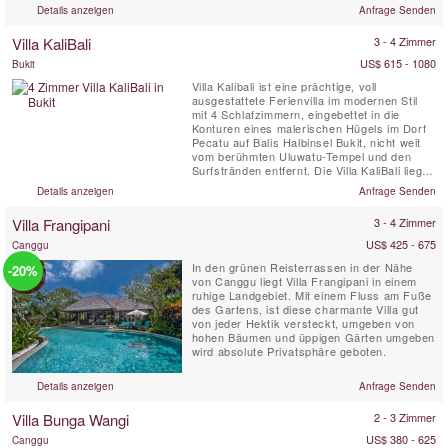
Villa Paletu ist vollständig klimatisiert und
Details anzeigen
Anfrage Senden
zeichnet sich durch bodentiefe Glasfenster,
Marmorböden, eine Dachterrassen-Lounge
Villa KaliBali
3 - 4 Zimmer
mit Massagepavillon ...
US$ 615 - 1080
Bukit
Villa Kalibali ist eine prächtige, voll
ausgestattete Ferienvilla im modernen Stil
mit 4 Schlafzimmern, eingebettet in die
Konturen eines malerischen Hügels im Dorf
Pecatu auf Balis Halbinsel Bukit, nicht weit
vom berühmten Uluwatu-Tempel und den
Surfstränden entfernt. Die Villa KaliBali liegt
in einem weitläufigen Garten und bietet einen
Details anzeigen
Anfrage Senden
spektakulären Panoramablick auf das Meer,
der sich über einen Großteil der Westküste
Villa Frangipani
3 - 4 Zimmer
Balis erstreckt. Gäste der Villa Kalibali
können...
US$ 425 - 675
Canggu
In den grünen Reisterrassen in der Nähe
-20%
von Canggu liegt Villa Frangipani in einem
ruhige Landgebiet. Mit einem Fluss am Fuße
des Gartens, ist diese charmante Villa gut
von jeder Hektik versteckt, umgeben von
hohen Bäumen und üppigen Gärten umgeben
wird absolute Privatsphäre geboten.
Details anzeigen
Anfrage Senden
Villa Bunga Wangi
2 - 3 Zimmer
US$ 380 - 625
Canggu