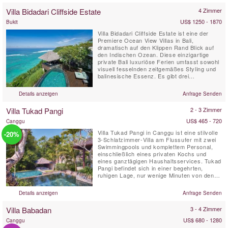
Villa Bidadari Cliffside Estate
4 Zimmer
US$ 1250 - 1870
Bukit
Villa Bidadari Cliffside Estate ist eine der
Premiere Ocean View Villas in Bali,
dramatisch auf den Klippen Rand Blick auf
den Indischen Ozean. Diese einzigartige
private Bali luxuriöse Ferien umfasst sowohl
visuell fesselnden zeitgemäßes Styling und
balinesische Essenz. Es gibt drei
spektakuläre Zimmer mit Bad im Haupthaus
und einem vierten Schlafzimmer mit Bad,
Details anzeigen
Anfrage Senden
wird ein balinesischen Stil Cabana die Klippe
hinunter entfernt.
Villa Tukad Pangi
2 - 3 Zimmer
US$ 465 - 720
Canggu
Villa Tukad Pangi in Canggu ist eine stilvolle
-20%
3-Schlafzimmer-Villa am Flussufer mit zwei
Swimmingpools und komplettem Personal,
einschließlich eines privaten Kochs und
eines ganztägigen Haushaltsservices. Tukad
Pangi befindet sich in einer begehrten,
ruhigen Lage, nur wenige Minuten von den
angesagten Cafés, Restaurants und
Stränden in Pererenan entfernt. Die
Details anzeigen
Anfrage Senden
umweltfreundliche Villa Tukad Pangi ist keine
gewöhnliche Bali-Villa – hier dreht sich alles
Villa Babadan
3 - 4 Zimmer
um Design und ...
US$ 680 - 1280
Canggu