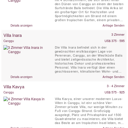
den Dünen von Canggu an einem der besten
Surfstrände Balis befindet. Die Villa Arika ist
ein großartiger Ort für Hochzeiten und
Sportmöglichkeiten am Strand mit einem
großen tropischen Garten, einem privaten
Swimmingpool, einem Fitnessstudio und
Details anzeigen
Anfrage Senden
Vollzeitmitarbeitern. Diese luxuriöse
Strandvilla bietet Blick auf Balis Bukit im
Villa Inara
3 Zimmer
Süden, im Norden Palmen, Reisterrassen
und eine Reihe ...
US$ 375 - 595
Canggu
Die Villa Inara befindet sich in der
gewünschten erstklassigen Lage von
Pererenan, Canggu, an der Westküste Balis
und bietet zeitgenössische Architektur,
historisches Dekor und professionelles
Personal. Villa Inara verfügt über einen
geschlossenen, klimatisierten Wohn- und
Esspavillon mit Unterhaltungssystemen,
Details anzeigen
Anfrage Senden
zahlreichen Sitzgelegenheiten und einer
Küche sowie drei separate Doppelzimmer mit
Villa Kavya
3 - 4 Zimmer
eigenem Bad und Außenveranden rund um
den privaten Pool in einem wunderschön ...
US$ 575 - 925
Canggu
Villa Kavya, einer unserer modernen Luxus-
Villen in Canggu, ist einr schöne Vier-
Zimmer-private Villa, nur wenige Minuten zu
Fuß von Canggu Strand. Großzügig
ausgelegt, Platz und Privatsphäre auf 1500
Quadratmeter zu maximieren, die Villa bietet
das Beste an am tropischen Insel leben, mit
allen Komfort von Canggu Luxusvillen.