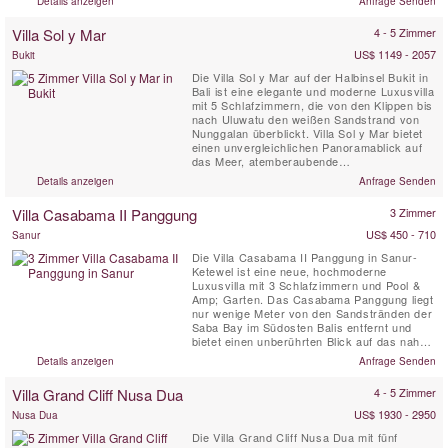
Details anzeigen
Anfrage Senden
Villa Sol y Mar
4 - 5 Zimmer
US$ 1149 - 2057
Bukit
Die Villa Sol y Mar auf der Halbinsel Bukit in
Bali ist eine elegante und moderne Luxusvilla
mit 5 Schlafzimmern, die von den Klippen bis
nach Uluwatu den weißen Sandstrand von
Nunggalan überblickt. Villa Sol y Mar bietet
einen unvergleichlichen Panoramablick auf
das Meer, atemberaubende
Sonnenuntergänge über dem Indischen
Details anzeigen
Anfrage Senden
Ozean und in der Nacht ein prächtiges
Himmelsgewölbe. Das schlichte und schicke
Villa Casabama II Panggung
3 Zimmer
Design der Villa Sol y Mar bietet einen
komfortablen und luxuriösen ...
US$ 450 - 710
Sanur
Die Villa Casabama II Panggung in Sanur-
Ketewel ist eine neue, hochmoderne
Luxusvilla mit 3 Schlafzimmern und Pool &
Amp; Garten. Das Casabama Panggung liegt
nur wenige Meter von den Sandstränden der
Saba Bay im Südosten Balis entfernt und
bietet einen unberührten Blick auf das nahe
gelegene Meer und den fernen Berg Agung.
Details anzeigen
Anfrage Senden
Die Villa Panggung befindet sich auf dem
Gelände der Casabama Villas - bestehend
Villa Grand Cliff Nusa Dua
4 - 5 Zimmer
aus drei unabhängigen Luxusvillen mit
hauseigenen voll Personal. Die...
US$ 1930 - 2950
Nusa Dua
Die Villa Grand Cliff Nusa Dua mit fünf