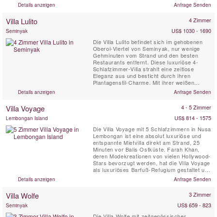
unverwechselbaren balinesischen Juwel. Ein
Details anzeigen
Anfrage Senden
Aufenthalt in der Villa Sayang d’Amour fühlt
sich an wie eine Reise in die märchenhafte
Villa Lulito
4 Zimmer
Welt von Tausendundeiner Nacht.
US$ 1030 - 1690
Seminyak
Die Villa Lulito befindet sich im gehobenen
Oberoi-Viertel von Seminyak, nur wenige
Gehminuten vom Strand und den besten
Restaurants entfernt. Diese luxuriöse 4-
Schlafzimmer-Villa strahlt eine zeitlose
Eleganz aus und besticht durch ihren
Plantagenstil-Charme. Mit ihrer weißen
Kolonialarchitektur und dem stilvollen
Details anzeigen
Anfrage Senden
Interieur ist Villa Lulito der perfekte
Rückzugsort auf Bali für Familien und
Villa Voyage
4 - 5 Zimmer
Freunde.
US$ 814 - 1575
Lembongan Island
Die Villa Voyage mit 5 Schlafzimmern in Nusa
Lembongan ist eine absolut luxuriöse und
entspannte Mietvilla direkt am Strand, 25
Minuten vor Balis Ostküste. Farah Khan,
deren Modekreationen von vielen Hollywood-
Stars bevorzugt werden, hat die Villa Voyage
als luxuriöses Barfuß-Refugium gestaltet und
dabei den Charme der alten Welt mit
Details anzeigen
Anfrage Senden
Kokosnussholzböden, Bambus,
Strohdächern und Treibholzlampen in einer
Villa Wolfe
3 Zimmer
tropischen Inselkulisse nur wenige Meter
vom weißen Sandstrand entfernt ...
US$ 659 - 823
Seminyak
Die Villa Wolfe mit zeitgenössischer