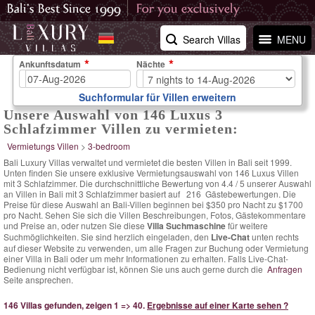
Search Villas
MENU
Ankunftsdatum
Nächte
Suchformular für Villen erweitern
Unsere Auswahl von 146 Luxus 3
Schlafzimmer Villen zu vermieten:
Vermietungs Villen
>
3-bedroom
Bali Luxury Villas verwaltet und vermietet die besten Villen in Bali seit 1999.
Unten finden Sie unsere exklusive Vermietungsauswahl von 146 Luxus Villen
mit 3 Schlafzimmer. Die
durchschnittliche Bewertung von
4.4
/
5
unserer Auswahl
an Villen in Bali mit 3 Schlafzimmer basiert auf
216
Gästebewertungen.
Die
Preise für diese Auswahl an Bali-Villen
beginnen bei $350 pro Nacht
zu $1700
pro Nacht. Sehen Sie sich die Villen Beschreibungen, Fotos, Gästekommentare
und Preise an, oder nutzen Sie diese
Villa Suchmaschine
für weitere
Suchmöglichkeiten. Sie sind herzlich eingeladen, den
Live-Chat
unten rechts
auf dieser Website zu verwenden, um alle Fragen zur Buchung oder Vermietung
einer Villa in Bali oder um mehr Informationen zu erhalten. Falls Live-Chat-
Bedienung nicht verfügbar ist, können Sie uns auch gerne durch die
Anfragen
Seite ansprechen.
146 Villas gefunden, zeigen 1 => 40.
Ergebnisse auf einer Karte sehen ?