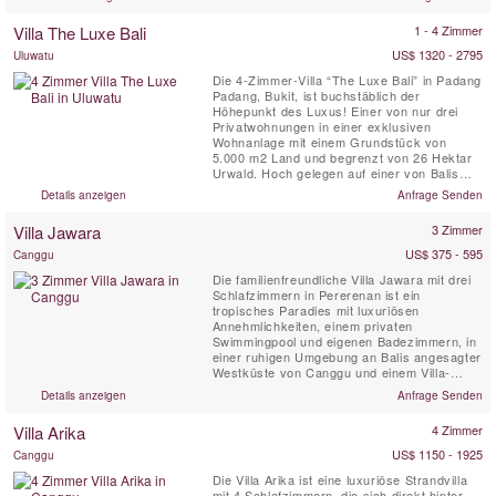
Surfstrände von Canggu
Villa The Luxe Bali
1 - 4 Zimmer
US$ 1320 - 2795
Uluwatu
Die 4-Zimmer-Villa “The Luxe Bali” in Padang
Padang, Bukit, ist buchstäblich der
Höhepunkt des Luxus! Einer von nur drei
Privatwohnungen in einer exklusiven
Wohnanlage mit einem Grundstück von
5.000 m2 Land und begrenzt von 26 Hektar
Urwald. Hoch gelegen auf einer von Balis
Top Klippenlagen, bietet das Haus eine
Details anzeigen
Anfrage Senden
atemberaubende Aussicht auf die Brandung
und Strand, der Küstenlinie von Kuta und
Villa Jawara
3 Zimmer
Seminyak in der Ferne, und von Balis
majestätischen heiligen Vulkan Mount
US$ 375 - 595
Canggu
Agung....
Die familienfreundliche Villa Jawara mit drei
Schlafzimmern in Pererenan ist ein
tropisches Paradies mit luxuriösen
Annehmlichkeiten, einem privaten
Swimmingpool und eigenen Badezimmern, in
einer ruhigen Umgebung an Balis angesagter
Westküste von Canggu und einem Villa-
Personal, das zu Ihren Diensten steht. Dies
Details anzeigen
Anfrage Senden
könnte Ihre perfekte Luxusvilla auf Bali sein!
Der Name Jawara bedeutet „Frieden lieben“.
Villa Arika
4 Zimmer
US$ 1150 - 1925
Canggu
Die Villa Arika ist eine luxuriöse Strandvilla
mit 4 Schlafzimmern, die sich direkt hinter