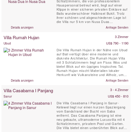
Schlafzimmern, die von professionellem
Hauspersonal betreut wird, liegt auf einer
Klippe in einer sicheren privaten Enklave auf
Balis wunderschöner Halbinsel Bukit. Trotz
ihrer schönen und abgeschiedenen Lage ist
die Villa nur 5 km von Nusa Duas
Geschäften, Restaurants, Golf- und
Details anzeigen
Anfrage Senden
Wassersportaktivitäten entfernt, die alle mit
dem kostenlosen Auto und Fahrer der Villa
Villa Rumah Hujan
3 Zimmer
leicht erreichbar sind. Diese balinesische
Villa im zeitgenössischen ...
US$ 790 - 1190
Ubud
Die Villa Rumah Hujan in der Nähe von Ubud
auf Bali verfügt über eine moderne und
diskrete Architektur. Die Rumah Hujan Villa
mit 3 Schlafzimmern liegt am Fluss Wos und
bietet Blick auf ein üppiges tropisches Tal.
Rumah Hujan mischt Materialien lokaler
Herkunft wie Vulkansteine ​​und Altholz, um
sich harmonisch in die Umgebung
Details anzeigen
Anfrage Senden
einzufügen. Flach und in das Land integriert,
ist Rumah Hujan eine luxuriöse private Villa
Villa Casabama I Panjang
3 - 4 Zimmer
mit 3 Schlafzimmern und atemberaubendem
Blick auf den ...
US$ 450 - 810
Sanur
Die Villa Casabama I Panjang in Sanur-
Ketewel liegt nur einen kurzen Spaziergang
vom Sandstrand der Bucht von Saba
entfernt. Das Casabama Panjang ist eine
neu gebaute, ultramoderne Luxusvilla mit 4
Schlafzimmern, privatem Pool und Garten.
Die Villa bietet einen unberührten Blick auf
das nahe gelegene Meer. Die Villa Casabama