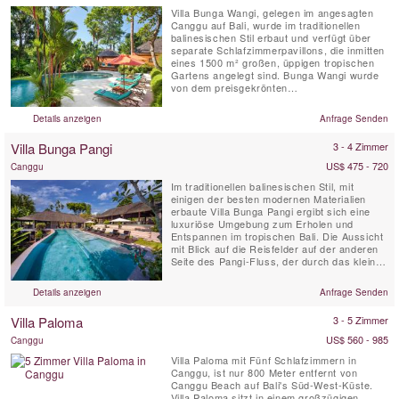
Villa Bunga Wangi, gelegen im angesagten
Canggu auf Bali, wurde im traditionellen
balinesischen Stil erbaut und verfügt über
separate Schlafzimmerpavillons, die inmitten
eines 1500 m² großen, üppigen tropischen
Gartens angelegt sind. Bunga Wangi wurde
von dem preisgekrönten
Landschaftsarchitekten Made Wijaya
entworfen. Die Villa bietet drei individuelle
Details anzeigen
Anfrage Senden
Schlafzimmerpavillons mit eigenen
Badezimmern für bis zu sechs Gäste sowie
Villa Bunga Pangi
3 - 4 Zimmer
einen zusätzlichen TV-Loungebereich mit
einem...
US$ 475 - 720
Canggu
Im traditionellen balinesischen Stil, mit
einigen der besten modernen Materialien
erbaute Villa Bunga Pangi ergibt sich eine
luxuriöse Umgebung zum Erholen und
Entspannen im tropischen Bali. Die Aussicht
mit Blick auf die Reisfelder auf der anderen
Seite des Pangi-Fluss, der durch das kleine
Pererenan Dorf läuft und weiter nach Westen
nach 1500 m in den Indischen Ozean fliesst.
Details anzeigen
Anfrage Senden
Bunga bedeutet "Blume", genießen Sie einen
Cocktail bei Sonnenuntergang umgeben von
Villa Paloma
3 - 5 Zimmer
Blumen in den ...
US$ 560 - 985
Canggu
Villa Paloma mit Fünf Schlafzimmern in
Canggu, ist nur 800 Meter entfernt von
Canggu Beach auf Bali's Süd-West-Küste.
Villa Paloma sitzt in einem großzügigen