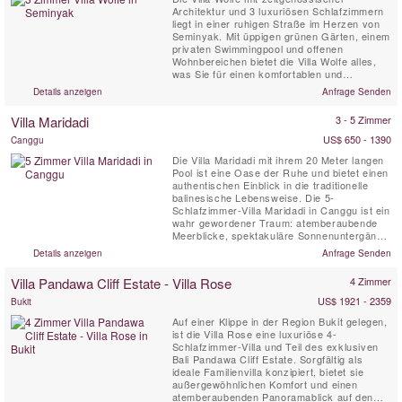
Architektur und 3 luxuriösen Schlafzimmern
liegt in einer ruhigen Straße im Herzen von
Seminyak. Mit üppigen grünen Gärten, einem
privaten Swimmingpool und offenen
Wohnbereichen bietet die Villa Wolfe alles,
was Sie für einen komfortablen und
unvergesslichen Aufenthalt benötigen.
Details anzeigen
Anfrage Senden
Wunderschön gestaltet von der
französischen Designerin Peggy Bels, ist
Villa Maridadi
3 - 5 Zimmer
dies ein atemberaubender Ort für einen
Kurzurlaub auf Bali. Nur wenige Schritte von
US$ 650 - 1390
Canggu
...
Die Villa Maridadi mit ihrem 20 Meter langen
Pool ist eine Oase der Ruhe und bietet einen
authentischen Einblick in die traditionelle
balinesische Lebensweise. Die 5-
Schlafzimmer-Villa Maridadi in Canggu ist ein
wahr gewordener Traum: atemberaubende
Meerblicke, spektakuläre Sonnenuntergänge
und luxuriöses Open-Air-Wohnen inmitten
Details anzeigen
Anfrage Senden
von üppig grünen Reisfeldern und sanft
rauschenden Kokospalmen. Die Villa
Villa Pandawa Cliff Estate - Villa Rose
4 Zimmer
Maridadi liegt nur wenige Meter von den
schwarzen Sandstränden von Cemagi...
US$ 1921 - 2359
Bukit
Auf einer Klippe in der Region Bukit gelegen,
ist die Villa Rose eine luxuriöse 4-
Schlafzimmer-Villa und Teil des exklusiven
Bali Pandawa Cliff Estate. Sorgfältig als
ideale Familienvilla konzipiert, bietet sie
außergewöhnlichen Komfort und einen
atemberaubenden Panoramablick auf den