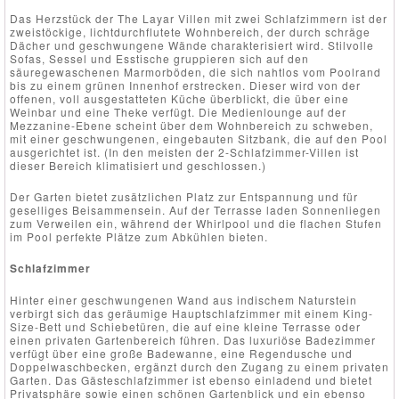
Das Herzstück der The Layar Villen mit zwei Schlafzimmern ist der
zweistöckige, lichtdurchflutete Wohnbereich, der durch schräge
Dächer und geschwungene Wände charakterisiert wird. Stilvolle
Sofas, Sessel und Esstische gruppieren sich auf den
säuregewaschenen Marmorböden, die sich nahtlos vom Poolrand
bis zu einem grünen Innenhof erstrecken. Dieser wird von der
offenen, voll ausgestatteten Küche überblickt, die über eine
Weinbar und eine Theke verfügt. Die Medienlounge auf der
Mezzanine-Ebene scheint über dem Wohnbereich zu schweben,
mit einer geschwungenen, eingebauten Sitzbank, die auf den Pool
ausgerichtet ist. (In den meisten der 2-Schlafzimmer-Villen ist
dieser Bereich klimatisiert und geschlossen.)
Der Garten bietet zusätzlichen Platz zur Entspannung und für
geselliges Beisammensein. Auf der Terrasse laden Sonnenliegen
zum Verweilen ein, während der Whirlpool und die flachen Stufen
im Pool perfekte Plätze zum Abkühlen bieten.
Schlafzimmer
Hinter einer geschwungenen Wand aus indischem Naturstein
verbirgt sich das geräumige Hauptschlafzimmer mit einem King-
Size-Bett und Schiebetüren, die auf eine kleine Terrasse oder
einen privaten Gartenbereich führen. Das luxuriöse Badezimmer
verfügt über eine große Badewanne, eine Regendusche und
Doppelwaschbecken, ergänzt durch den Zugang zu einem privaten
Garten. Das Gästeschlafzimmer ist ebenso einladend und bietet
Privatsphäre sowie einen schönen Gartenblick und ein ebenso