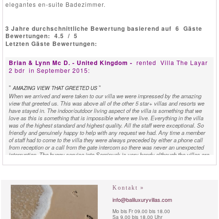
elegantes en-suite Badezimmer.
3 Jahre durchschnittliche Bewertung basierend auf
6
Gäste
Bewertungen:
4.5
/
5
Letzten Gäste Bewertungen:
Brian & Lynn Mc D. - United Kingdom -
rented
Villa The Layar
2 bdr
in September 2015:
"
"
AMAZING VIEW THAT GREETED US
When we arrived and were taken to our villa we were impressed by the amazing
view that greeted us. This was above all of the other 5 star+ villas and resorts we
have stayed in. The indoor/outdoor living aspect of the villa is something that we
love as this is something that is impossible where we live. Everything in the villa
was of the highest standard and highest quality. All the staff were exceptional. So
friendly and genuinely happy to help with any request we had. Any time a member
of staff had to come to the villa they were always preceded by either a phone call
from reception or a call from the gate intercom so there was never an unexpected
interruption. The buggy service into Seminyak is very handy although the villas are
only a 5 minute walk from Eat-Street. The whole team work very well together
making sure your stay is unforgettable. Brian & Lynn Scotland.
Nigel S. - New Zealand -
rented
Villa The Layar 2 bdr
in
Kontakt »
January 2015:
info@baliluxuryvillas.com
"
"
Mo bis Fr 09.00 bis 18.00
LITTLE OASIS
Sa 9.00 bis 18.00 Uhr