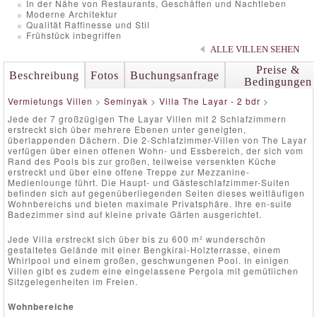
In der Nähe von Restaurants, Geschäften und Nachtleben
Moderne Architektur
Qualität Raffinesse und Stil
Frühstück inbegriffen
ALLE VILLEN SEHEN
Preise &
Beschreibung
Fotos
Buchungsanfrage
Bedingungen
Vermietungs Villen
>
Seminyak
>
Villa The Layar - 2 bdr
>
Jede der 7 großzügigen The Layar Villen mit 2 Schlafzimmern
erstreckt sich über mehrere Ebenen unter geneigten,
überlappenden Dächern. Die 2-Schlafzimmer-Villen von The Layar
verfügen über einen offenen Wohn- und Essbereich, der sich vom
Rand des Pools bis zur großen, teilweise versenkten Küche
erstreckt und über eine offene Treppe zur Mezzanine-
Medienlounge führt. Die Haupt- und Gästeschlafzimmer-Suiten
befinden sich auf gegenüberliegenden Seiten dieses weitläufigen
Wohnbereichs und bieten maximale Privatsphäre. Ihre en-suite
Badezimmer sind auf kleine private Gärten ausgerichtet.
Jede Villa erstreckt sich über bis zu 600 m² wunderschön
gestaltetes Gelände mit einer Bengkirai-Holzterrasse, einem
Whirlpool und einem großen, geschwungenen Pool. In einigen
Villen gibt es zudem eine eingelassene Pergola mit gemütlichen
Sitzgelegenheiten im Freien.
Wohnbereiche