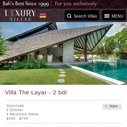
Search Villas
MENU
Villa The Layar - 2 bdr
Seminyak
2
Zimmer
4 Maximale Gäste
$450 - $740