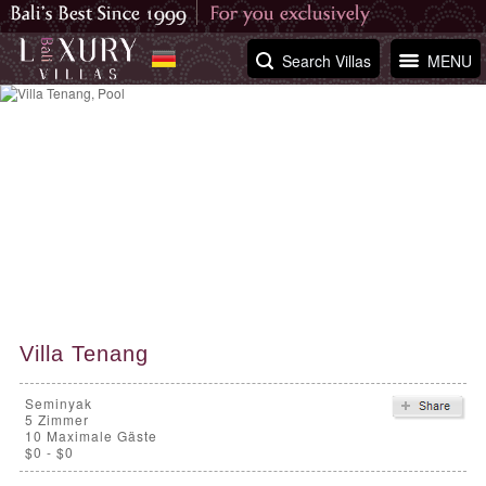
Search Villas
MENU
Villa Tenang
Seminyak
5
Zimmer
10 Maximale Gäste
$0 - $0