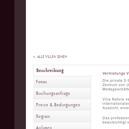
ALLE VILLEN SEHEN
Beschreibung
Vermietungs V
Die private 3
Fotos
Zentrum von U
Modegeschäfte
Buchungsanfrage
Villa Nature v
internationale
Preise & Bedingungen
Aussicht, ein
Region
Das profession
beaufsichtigt
Anlagen