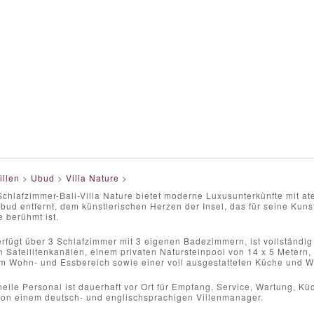
illen
>
Ubud
>
Villa Nature
>
-Schlafzimmer-Bali-Villa Nature bietet moderne Luxusunterkünfte mit 
bud entfernt, dem künstlerischen Herzen der Insel, das für seine Kun
 berühmt ist.
erfügt über 3 Schlafzimmer mit 3 eigenen Badezimmern, ist vollständig
n Satellitenkanälen, einem privaten Natursteinpool von 14 x 5 Metern
em Wohn- und Essbereich sowie einer voll ausgestatteten Küche und 
elle Personal ist dauerhaft vor Ort für Empfang, Service, Wartung, K
 von einem deutsch- und englischsprachigen Villenmanager.