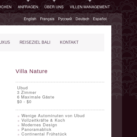
SUCHEN
ANFRAGEN
ÜBER UNS
VILLEN MANAGEMENT
English
Français
Русский
Deutsch
Español
XUS
REISEZIEL BALI
KONTAKT
Villa Nature
Ubud
3
Zimmer
6 Maximale Gäste
$0 - $0
Wenige Autominuten von Ubud
Vollzeitkräfte & Koch
Modernes Design
Panoramablick
Continental Frühstück