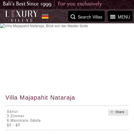
Search Villas
MENU
Villa Majapahit Nataraja
Sanur
3
Zimmer
6 Maximale Gäste
$0 - $0