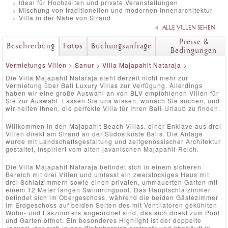
Ideal für Hochzeiten und private Veranstaltungen
Mischung von traditionellen und modernen Innenarchitektur
Villa in der Nähe von Strand
ALLE VILLEN SEHEN
Preise &
Beschreibung
Fotos
Buchungsanfrage
Bedingungen
Vermietungs Villen
>
Sanur
>
Villa Majapahit Nataraja
>
Die Villa Majapahit Nataraja steht derzeit nicht mehr zur
Vermietung über Bali Luxury Villas zur Verfügung. Allerdings
haben wir eine große Auswahl an von BLV empfohlenen Villen für
Sie zur Auswahl. Lassen Sie uns wissen, wonach Sie suchen, und
wir helfen Ihnen, die perfekte Villa für Ihren Bali-Urlaub zu finden.
Willkommen in den Majapahit Beach Villas, einer Enklave aus drei
Villen direkt am Strand an der Südostküste Balis. Die Anlage
wurde mit Landschaftsgestaltung und zeitgenössischer Architektur
gestaltet, inspiriert vom alten javanischen Majapahit-Reich.
Die Villa Majapahit Nataraja befindet sich in einem sicheren
Bereich mit drei Villen und umfasst ein zweistöckiges Haus mit
drei Schlafzimmern sowie einen privaten, ummauerten Garten mit
einem 12 Meter langen Swimmingpool. Das Hauptschlafzimmer
befindet sich im Obergeschoss, während die beiden Gästezimmer
im Erdgeschoss auf beiden Seiten des mit Ventilatoren gekühlten
Wohn- und Esszimmers angeordnet sind, das sich direkt zum Pool
und Garten öffnet. Ein besonderes Highlight ist der doppelte
Jacuzzi, der sich in den Wohnbereich erstreckt und überläuft in