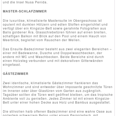
und die Insel Nusa Penida.
MASTER-SCHLAFZIMMER
Die luxuriöse, klimatisierte Mastersuite im Obergeschoss ist
opulent mit dunklen Hölzern und edlen Stoffen eingerichtet und
verfügt über ein Kingsize-Bett sowie gerahmte Fotografien aus
Balis goldener Ära. Glasschiebetüren führen auf einen breiten,
schattigen Balkon mit Blick auf den Pool und einem Hauch von
Meerblick, begleitet vom Rauschen der Wellen.
Das Ensuite-Badezimmer besteht aus zwei eleganten Bereichen –
einer mit Badewanne, Dusche und Doppelwaschbecken, der
andere mit WC und Waschbecken. Beide Bereiche sind durch
einen Holzsteg verbunden und mit dekorativen Gitterwänden
eingefasst.
GÄSTEZIMMER
Zwei identische, klimatisierte Gästezimmer flankieren das
Wohnzimmer und sind entweder über imposante geschnitzte Türen
im Inneren oder über Glastüren vom Garten aus zugänglich.
Tagsüber sollten die Türen weit geöffnet bleiben, um das tropische
Ambiente voll zu genießen. Jedes Zimmer ist mit einem Kingsize-
Bett unter einer hohen Decke aus Holz und Bambus ausgestattet.
Die stilvollen halb offenen Badezimmer sind eine wahre Oase aus
poliertem schwarzem Beton unter einem Pergoladach, mit