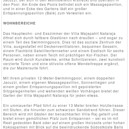
den Pool. Am Ende des Pools befindet sich ein Massagepavillon,
und in einer Ecke des Gartens lädt ein großer
Entspannungspavillon (Balé) zum Verweilen ein.
WOHNBEREICHE
Das Hauptwohn- und Esszimmer der Villa Majapahit Nataraja
öffnet sich durch faltbare Glastüren nach draußen – und sogar zu
einem Teil des Swimmingpools. Dies ist das soziale Zentrum der
Villa, ausgestattet mit Deckenventilatoren, bequemen Sesseln,
einem Flachbild-Satellitenfernseher und einem Esstisch für sechs
Personen, neben einem Teich mit prächtigen Koi-Fischen. Der
Raum wird durch Kunstwerke, antike Schnitzereien, zwei kunstvoll
verzierte Türen und eine stilvolle offene Wendeltreppe ergänzt,
die zur Mastersuite führt.
Mit ihrem privaten 12-Meter-Swimmingpool, einem doppelten
Jacuzzi, einem eigenen Massagepavillon, Sonnenliegen und
einem großen Entspannungspavillon mit gepolsterten
Sitzgelegenheiten und wehenden weißen Vorhängen bietet der
Garten der Villa Majapahit Nataraja für jeden etwas.
Ein ummauerter Pfad führt zu einer 13 Meter breiten Holzterrasse
mit Stufen, die hinunter zum schwarzen Sandstrand führen. Dieser
Bereich wird mit Gästen der benachbarten Villa Raj geteilt und
bietet einen gemütlichen Platz zum Entspannen – sei es im mit
Reet gedeckten Balé oder auf einem großen Holzsofa unter hohen
Kokospalmen mit Blick auf die beeindruckende Südostküste Balis