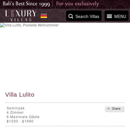
Search Villas
MENU
Villa Lulito
Seminyak
4
Zimmer
6 Maximale Gäste
$1030 - $1690