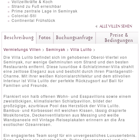
Vollzeitkräfte & Koch
Strand zu Fuß erreichbar
Prime zentrale Lage in Seminyak
Colonial-Stil
Continental Frühstück
ALLE VILLEN SEHEN
Preise &
Beschreibung
Fotos
Buchungsanfrage
Bedingungen
Vermietungs Villen
>
Seminyak
>
Villa Lulito
>
Die Villa Lulito befindet sich im gehobenen Oberoi-Viertel von
Seminyak, nur wenige Gehminuten vom Strand und den besten
Restaurants entfernt. Diese luxuriöse 4-Schlafzimmer-Villa strahlt
eine zeitlose Eleganz aus und besticht durch ihren Plantagenstil-
Charme. Mit ihrer weißen Kolonialarchitektur und dem stilvollen
Interieur ist Villa Lulito der perfekte Rückzugsort auf Bali für
Familien und Freunde.
Flankiert von halb offenen Wohn- und Esspavillons sowie einem
zweistöckigen, klimatisierten Schlafpavillon, bildet der
großzügige, azurblaue Pool das Herzstück der Villa Lulito.
Bambus- und Korbsessel mit weichen Kissen, lässig drapierte
Moskitonetze, Deckenventilatoren aus Messing und weiße
Wandpaneele mit Vintage-Reiseplakaten erinnern an die Ära
exotischer Ozeanreisen.
Ein engagiertes Team sorgt für ein unvergessliches Luxuserlebnis.
Dazu gehören ein privater Koch, Butler, Hauspersonal und ein