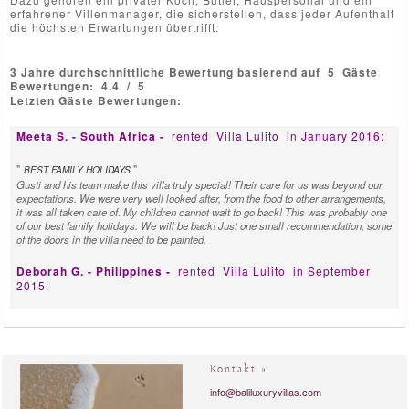
erfahrener Villenmanager, die sicherstellen, dass jeder Aufenthalt
die höchsten Erwartungen übertrifft.
3 Jahre durchschnittliche Bewertung basierend auf
5
Gäste
Bewertungen:
4.4
/
5
Letzten Gäste Bewertungen:
Meeta S. - South Africa -
rented
Villa Lulito
in January 2016:
"
"
BEST FAMILY HOLIDAYS
Gusti and his team make this villa truly special! Their care for us was beyond our
expectations. We were very well looked after, from the food to other arrangements,
it was all taken care of. My children cannot wait to go back! This was probably one
of our best family holidays. We will be back! Just one small recommendation, some
of the doors in the villa need to be painted.
Deborah G. - Philippines -
rented
Villa Lulito
in September
2015:
"
"
CHARMING VILLA
Charming villa in perfect location however it's the staff that made our stay a
memorable one. Nothing was too much trouble always with a smile on their faces.
Gusto and his team are wonderful. We miss them already.
Kontakt »
info@baliluxuryvillas.com