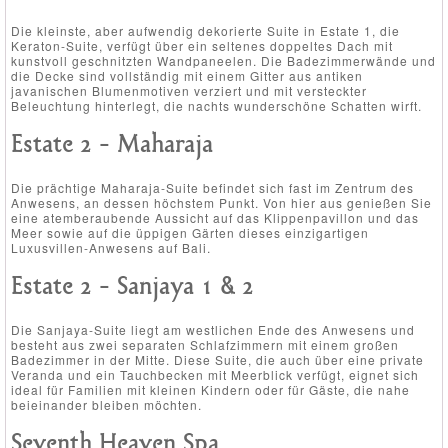
Die kleinste, aber aufwendig dekorierte Suite in Estate 1, die
Keraton-Suite, verfügt über ein seltenes doppeltes Dach mit
kunstvoll geschnitzten Wandpaneelen. Die Badezimmerwände und
die Decke sind vollständig mit einem Gitter aus antiken
javanischen Blumenmotiven verziert und mit versteckter
Beleuchtung hinterlegt, die nachts wunderschöne Schatten wirft.
Estate 2 - Maharaja
Die prächtige Maharaja-Suite befindet sich fast im Zentrum des
Anwesens, an dessen höchstem Punkt. Von hier aus genießen Sie
eine atemberaubende Aussicht auf das Klippenpavillon und das
Meer sowie auf die üppigen Gärten dieses einzigartigen
Luxusvillen-Anwesens auf Bali.
Estate 2 - Sanjaya 1 & 2
Die Sanjaya-Suite liegt am westlichen Ende des Anwesens und
besteht aus zwei separaten Schlafzimmern mit einem großen
Badezimmer in der Mitte. Diese Suite, die auch über eine private
Veranda und ein Tauchbecken mit Meerblick verfügt, eignet sich
ideal für Familien mit kleinen Kindern oder für Gäste, die nahe
beieinander bleiben möchten.
Seventh Heaven Spa