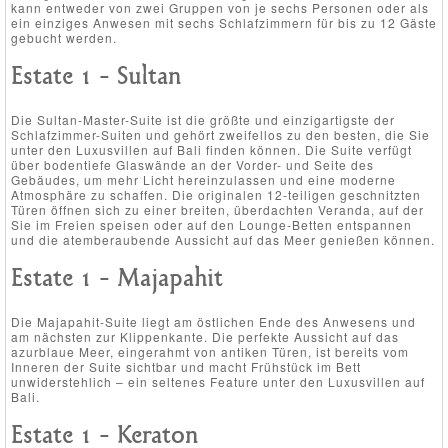
kann entweder von zwei Gruppen von je sechs Personen oder als
ein einziges Anwesen mit sechs Schlafzimmern für bis zu 12 Gäste
gebucht werden.
Estate 1 - Sultan
Die Sultan-Master-Suite ist die größte und einzigartigste der
Schlafzimmer-Suiten und gehört zweifellos zu den besten, die Sie
unter den Luxusvillen auf Bali finden können. Die Suite verfügt
über bodentiefe Glaswände an der Vorder- und Seite des
Gebäudes, um mehr Licht hereinzulassen und eine moderne
Atmosphäre zu schaffen. Die originalen 12-teiligen geschnitzten
Türen öffnen sich zu einer breiten, überdachten Veranda, auf der
Sie im Freien speisen oder auf den Lounge-Betten entspannen
und die atemberaubende Aussicht auf das Meer genießen können.
Estate 1 - Majapahit
Die Majapahit-Suite liegt am östlichen Ende des Anwesens und
am nächsten zur Klippenkante. Die perfekte Aussicht auf das
azurblaue Meer, eingerahmt von antiken Türen, ist bereits vom
Inneren der Suite sichtbar und macht Frühstück im Bett
unwiderstehlich – ein seltenes Feature unter den Luxusvillen auf
Bali.
Estate 1 - Keraton