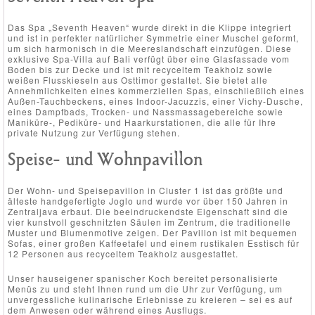
Das Spa „Seventh Heaven“ wurde direkt in die Klippe integriert
und ist in perfekter natürlicher Symmetrie einer Muschel geformt,
um sich harmonisch in die Meereslandschaft einzufügen. Diese
exklusive Spa-Villa auf Bali verfügt über eine Glasfassade vom
Boden bis zur Decke und ist mit recyceltem Teakholz sowie
weißen Flusskieseln aus Osttimor gestaltet. Sie bietet alle
Annehmlichkeiten eines kommerziellen Spas, einschließlich eines
Außen-Tauchbeckens, eines Indoor-Jacuzzis, einer Vichy-Dusche,
eines Dampfbads, Trocken- und Nassmassagebereiche sowie
Maniküre-, Pediküre- und Haarkurstationen, die alle für Ihre
private Nutzung zur Verfügung stehen.
Speise- und Wohnpavillon
Der Wohn- und Speisepavillon in Cluster 1 ist das größte und
älteste handgefertigte Joglo und wurde vor über 150 Jahren in
Zentraljava erbaut. Die beeindruckendste Eigenschaft sind die
vier kunstvoll geschnitzten Säulen im Zentrum, die traditionelle
Muster und Blumenmotive zeigen. Der Pavillon ist mit bequemen
Sofas, einer großen Kaffeetafel und einem rustikalen Esstisch für
12 Personen aus recyceltem Teakholz ausgestattet.
Unser hauseigener spanischer Koch bereitet personalisierte
Menüs zu und steht Ihnen rund um die Uhr zur Verfügung, um
unvergessliche kulinarische Erlebnisse zu kreieren – sei es auf
dem Anwesen oder während eines Ausflugs.