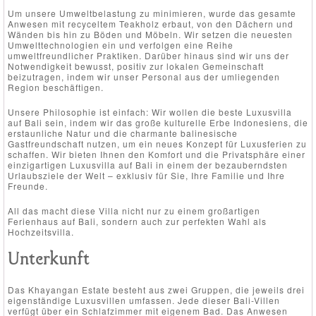
Um unsere Umweltbelastung zu minimieren, wurde das gesamte
Anwesen mit recyceltem Teakholz erbaut, von den Dächern und
Wänden bis hin zu Böden und Möbeln. Wir setzen die neuesten
Umwelttechnologien ein und verfolgen eine Reihe
umweltfreundlicher Praktiken. Darüber hinaus sind wir uns der
Notwendigkeit bewusst, positiv zur lokalen Gemeinschaft
beizutragen, indem wir unser Personal aus der umliegenden
Region beschäftigen.
Unsere Philosophie ist einfach: Wir wollen die beste Luxusvilla
auf Bali sein, indem wir das große kulturelle Erbe Indonesiens, die
erstaunliche Natur und die charmante balinesische
Gastfreundschaft nutzen, um ein neues Konzept für Luxusferien zu
schaffen. Wir bieten Ihnen den Komfort und die Privatsphäre einer
einzigartigen Luxusvilla auf Bali in einem der bezauberndsten
Urlaubsziele der Welt – exklusiv für Sie, Ihre Familie und Ihre
Freunde.
All das macht diese Villa nicht nur zu einem großartigen
Ferienhaus auf Bali, sondern auch zur perfekten Wahl als
Hochzeitsvilla.
Unterkunft
Das Khayangan Estate besteht aus zwei Gruppen, die jeweils drei
eigenständige Luxusvillen umfassen. Jede dieser Bali-Villen
verfügt über ein Schlafzimmer mit eigenem Bad. Das Anwesen