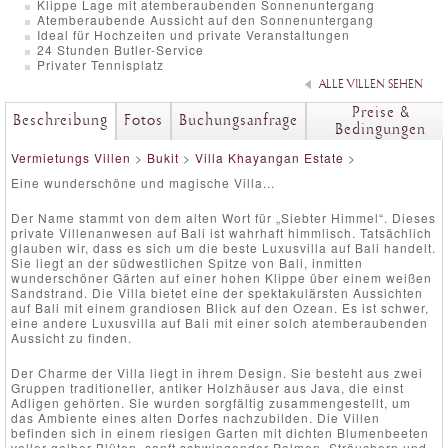
Klippe Lage mit atemberaubenden Sonnenuntergang
Atemberaubende Aussicht auf den Sonnenuntergang
Ideal für Hochzeiten und private Veranstaltungen
24 Stunden Butler-Service
Privater Tennisplatz
ALLE VILLEN SEHEN
Preise &
Beschreibung
Fotos
Buchungsanfrage
Bedingungen
Vermietungs Villen
>
Bukit
>
Villa Khayangan Estate
>
Eine wunderschöne und magische Villa...
Der Name stammt von dem alten Wort für „Siebter Himmel“. Dieses
private Villenanwesen auf Bali ist wahrhaft himmlisch. Tatsächlich
glauben wir, dass es sich um die beste Luxusvilla auf Bali handelt.
Sie liegt an der südwestlichen Spitze von Bali, inmitten
wunderschöner Gärten auf einer hohen Klippe über einem weißen
Sandstrand. Die Villa bietet eine der spektakulärsten Aussichten
auf Bali mit einem grandiosen Blick auf den Ozean. Es ist schwer,
eine andere Luxusvilla auf Bali mit einer solch atemberaubenden
Aussicht zu finden.
Der Charme der Villa liegt in ihrem Design. Sie besteht aus zwei
Gruppen traditioneller, antiker Holzhäuser aus Java, die einst
Adligen gehörten. Sie wurden sorgfältig zusammengestellt, um
das Ambiente eines alten Dorfes nachzubilden. Die Villen
befinden sich in einem riesigen Garten mit dichten Blumenbeeten
voller gelber Blüten, sanft schwingender Palmen, Sträuchern und