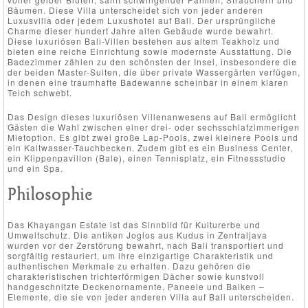
Bäumen. Diese Villa unterscheidet sich von jeder anderen
Luxusvilla oder jedem Luxushotel auf Bali. Der ursprüngliche
Charme dieser hundert Jahre alten Gebäude wurde bewahrt.
Diese luxuriösen Bali-Villen bestehen aus altem Teakholz und
bieten eine reiche Einrichtung sowie modernste Ausstattung. Die
Badezimmer zählen zu den schönsten der Insel, insbesondere die
der beiden Master-Suiten, die über private Wassergärten verfügen,
in denen eine traumhafte Badewanne scheinbar in einem klaren
Teich schwebt.
Das Design dieses luxuriösen Villenanwesens auf Bali ermöglicht
Gästen die Wahl zwischen einer drei- oder sechsschlafzimmerigen
Mietoption. Es gibt zwei große Lap-Pools, zwei kleinere Pools und
ein Kaltwasser-Tauchbecken. Zudem gibt es ein Business Center,
ein Klippenpavillon (Bale), einen Tennisplatz, ein Fitnessstudio
und ein Spa.
Philosophie
Das Khayangan Estate ist das Sinnbild für Kulturerbe und
Umweltschutz. Die antiken Joglos aus Kudus in Zentraljava
wurden vor der Zerstörung bewahrt, nach Bali transportiert und
sorgfältig restauriert, um ihre einzigartige Charakteristik und
authentischen Merkmale zu erhalten. Dazu gehören die
charakteristischen trichterförmigen Dächer sowie kunstvoll
handgeschnitzte Deckenornamente, Paneele und Balken –
Elemente, die sie von jeder anderen Villa auf Bali unterscheiden.