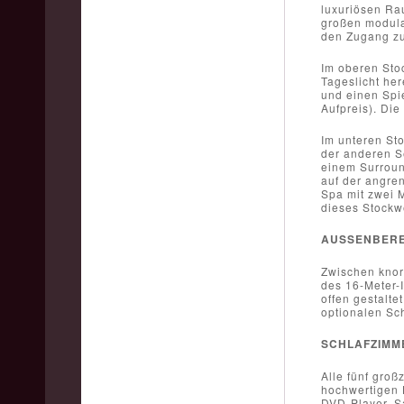
luxuriösen Ra
großen modula
den Zugang zu
Im oberen Sto
Tageslicht her
und einen Spie
Aufpreis). Die
Im unteren Sto
der anderen S
einem Surroun
auf der angre
Spa mit zwei M
dieses Stockw
AUSSENBERE
Zwischen knor
des 16-Meter-
offen gestalte
optionalen Sc
SCHLAFZIMM
Alle fünf groß
hochwertigen 
DVD-Player, S