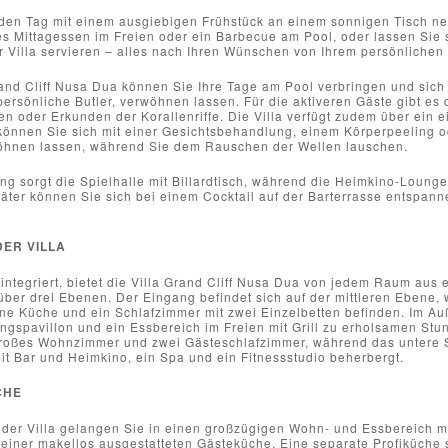
den Tag mit einem ausgiebigen Frühstück an einem sonnigen Tisch n
s Mittagessen im Freien oder ein Barbecue am Pool, oder lassen Sie s
 Villa servieren – alles nach Ihren Wünschen von Ihrem persönlichen 
rand Cliff Nusa Dua können Sie Ihre Tage am Pool verbringen und sich
ersönliche Butler, verwöhnen lassen. Für die aktiveren Gäste gibt e
oder Erkunden der Korallenriffe. Die Villa verfügt zudem über ein ei
önnen Sie sich mit einer Gesichtsbehandlung, einem Körperpeeling o
wöhnen lassen, während Sie dem Rauschen der Wellen lauschen.
ng sorgt die Spielhalle mit Billardtisch, während die Heimkino-Loung
päter können Sie sich bei einem Cocktail auf der Barterrasse entspann
ER VILLA
 integriert, bietet die Villa Grand Cliff Nusa Dua von jedem Raum au
 über drei Ebenen. Der Eingang befindet sich auf der mittleren Ebene
ne Küche und ein Schlafzimmer mit zwei Einzelbetten befinden. Im Auß
ngspavillon und ein Essbereich im Freien mit Grill zu erholsamen Stu
großes Wohnzimmer und zwei Gästeschlafzimmer, während das untere S
it Bar und Heimkino, ein Spa und ein Fitnessstudio beherbergt.
CHE
der Villa gelangen Sie in einen großzügigen Wohn- und Essbereich mit
einer makellos ausgestatteten Gästeküche. Eine separate Profiküche 