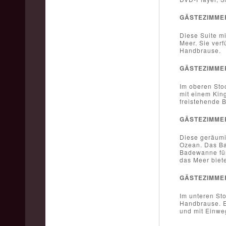
GÄSTEZIMME
Diese Suite mi
Meer. Sie ver
Handbrause.
GÄSTEZIMME
Im oberen Stoc
mit einem Kin
freistehende B
GÄSTEZIMME
Diese geräumig
Ozean. Das Ba
Badewanne für 
das Meer biete
GÄSTEZIMME
Im unteren St
Handbrause. E
und mit Einweg