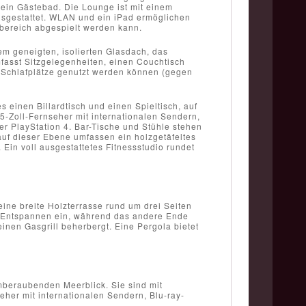
ein Gästebad. Die Lounge ist mit einem
usgestattet. WLAN und ein iPad ermöglichen
bereich abgespielt werden kann.
m geneigten, isolierten Glasdach, das
umfasst Sitzgelegenheiten, einen Couchtisch
e Schlafplätze genutzt werden können (gegen
s einen Billardtisch und einen Spieltisch, auf
-Zoll-Fernseher mit internationalen Sendern,
r PlayStation 4. Bar-Tische und Stühle stehen
uf dieser Ebene umfassen ein holzgetäfeltes
Ein voll ausgestattetes Fitnessstudio rundet
ine breite Holzterrasse rund um drei Seiten
um Entspannen ein, während das andere Ende
einen Gasgrill beherbergt. Eine Pergola bietet
emberaubenden Meerblick. Sie sind mit
her mit internationalen Sendern, Blu-ray-