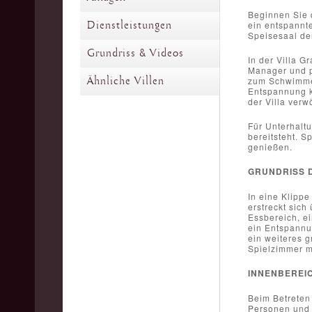
Beginnen Sie 
Dienstleistungen
ein entspannte
Speisesaal der
Grundriss & Videos
In der Villa G
Manager und p
Ähnliche Villen
zum Schwimmen 
Entspannung k
der Villa ver
Für Unterhaltu
bereitsteht. S
genießen.
GRUNDRISS D
In eine Klippe
erstreckt sich
Essbereich, ei
ein Entspannu
ein weiteres 
Spielzimmer m
INNENBEREI
Beim Betreten 
Personen und 