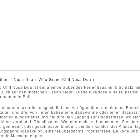
illen
>
Nusa Dua
>
Villa Grand Cliff Nusa Dua
>
nd Cliff Nusa Dua ist ein atemberaubendes Ferienhaus mit 5 Schlafzim
Blick auf den Indischen Ozean bietet. Diese luxuriöse Villa ist perfekt
reunden in Bali.
n sind alle luxuriös ausgestattet und verfügen über ein eigenes Badez
attet, und drei von ihnen haben eine Badewanne oder einen Jacuzzi mi
lbetten ausgestattet und hat direkten Zugang zur Poolterrasse, wo sich
n Meer verbindet. Die stilvollen Wohnbereiche mit raumhohen Fenster
u genießen, oder geschlossen bleiben, um den Komfort der Klimaanla
Entspannungspavillon, eine teilüberdachte Poolterrasse, Balkone und 
nende Massage eignen.