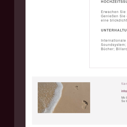
HOCHZEITSS
Erwachen Sie m
Genießen Sie 
eine blickdich
UNTERHALT
International
Soundsystem; S
Bücher; Billard
Ko
info
Mo b
Sa 9