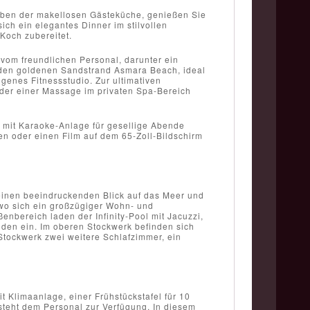
eben der makellosen Gästeküche, genießen Sie
ich ein elegantes Dinner im stilvollen
Koch zubereitet.
 vom freundlichen Personal, darunter ein
s den goldenen Sandstrand Asmara Beach, ideal
genes Fitnessstudio. Zur ultimativen
der einer Massage im privaten Spa-Bereich
e mit Karaoke-Anlage für gesellige Abende
en oder einen Film auf dem 65-Zoll-Bildschirm
s einen beeindruckenden Blick auf das Meer und
, wo sich ein großzügiger Wohn- und
enbereich laden der Infinity-Pool mit Jacuzzi,
nden ein. Im oberen Stockwerk befinden sich
tockwerk zwei weitere Schlafzimmer, ein
 Klimaanlage, einer Frühstückstafel für 10
steht dem Personal zur Verfügung. In diesem