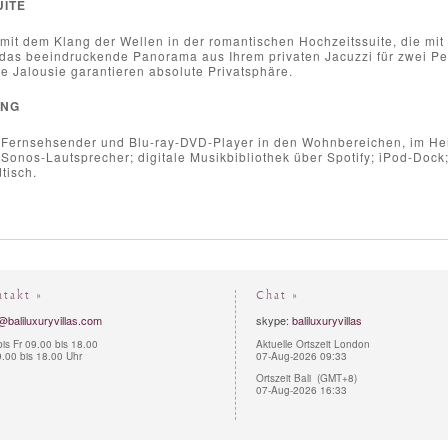
UITE
it dem Klang der Wellen in der romantischen Hochzeitssuite, die mit 
das beeindruckende Panorama aus Ihrem privaten Jacuzzi für zwei Pe
te Jalousie garantieren absolute Privatsphäre.
UNG
e Fernsehsender und Blu-ray-DVD-Player in den Wohnbereichen, im Hei
onos-Lautsprecher; digitale Musikbibliothek über Spotify; iPod-Dock;
tisch.
ntakt »
Chat »
@baliluxuryvillas.com
skype:
baliluxuryvillas
is Fr 09.00 bis 18.00
Aktuelle Ortszeit London
.00 bis 18.00 Uhr
07-Aug-2026 09:33
Ortszeit Bali (GMT+8)
07-Aug-2026 16:33