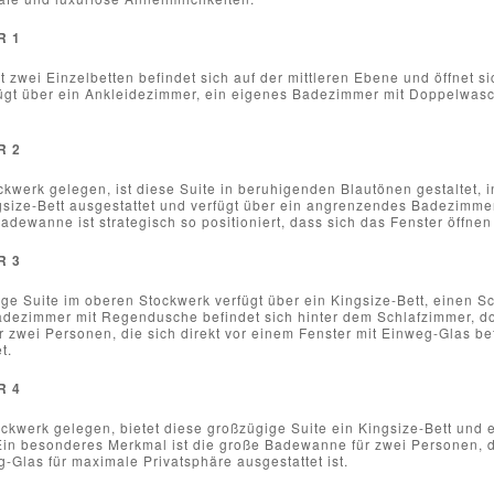
R 1
t zwei Einzelbetten befindet sich auf der mittleren Ebene und öffnet sic
fügt über ein Ankleidezimmer, ein eigenes Badezimmer mit Doppelwa
R 2
kwerk gelegen, ist diese Suite in beruhigenden Blautönen gestaltet, i
gsize-Bett ausgestattet und verfügt über ein angrenzendes Badezimm
adewanne ist strategisch so positioniert, dass sich das Fenster öffnen
R 3
e Suite im oberen Stockwerk verfügt über ein Kingsize-Bett, einen Sch
dezimmer mit Regendusche befindet sich hinter dem Schlafzimmer, doc
zwei Personen, die sich direkt vor einem Fenster mit Einweg-Glas bef
t.
R 4
ockwerk gelegen, bietet diese großzügige Suite ein Kingsize-Bett un
in besonderes Merkmal ist die große Badewanne für zwei Personen, die
-Glas für maximale Privatsphäre ausgestattet ist.