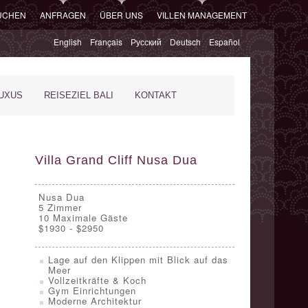
SUCHEN
ANFRAGEN
ÜBER UNS
VILLEN MANAGEMENT
English
Français
Русский
Deutsch
Español
XUS
REISEZIEL BALI
KONTAKT
Villa Grand Cliff Nusa Dua
Nusa Dua
5
Zimmer
10 Maximale Gäste
$1930 - $2950
Lage auf den Klippen mit Blick auf das
Meer
Vollzeitkräfte & Koch
Gym Einrichtungen
Moderne Architektur