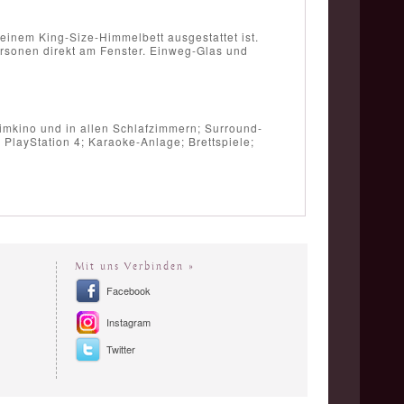
einem King-Size-Himmelbett ausgestattet ist.
rsonen direkt am Fenster. Einweg-Glas und
mkino und in allen Schlafzimmern; Surround-
 PlayStation 4; Karaoke-Anlage; Brettspiele;
Mit uns Verbinden »
Facebook
Instagram
Twitter