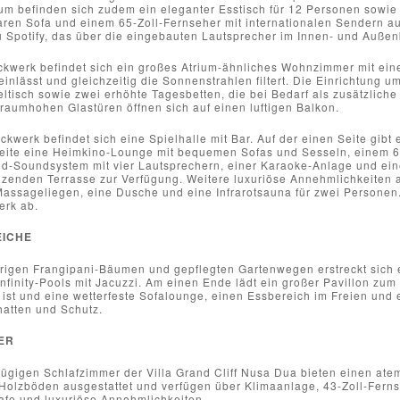
um befinden sich zudem ein eleganter Esstisch für 12 Personen sowie 
ren Sofa und einem 65-Zoll-Fernseher mit internationalen Sendern a
 Spotify, das über die eingebauten Lautsprecher im Innen- und Außen
ckwerk befindet sich ein großes Atrium-ähnliches Wohnzimmer mit eine
einlässt und gleichzeitig die Sonnenstrahlen filtert. Die Einrichtung 
ltisch sowie zwei erhöhte Tagesbetten, die bei Bedarf als zusätzlich
 raumhohen Glastüren öffnen sich auf einen luftigen Balkon.
ckwerk befindet sich eine Spielhalle mit Bar. Auf der einen Seite gibt e
eite eine Heimkino-Lounge mit bequemen Sofas und Sesseln, einem 65
d-Soundsystem mit vier Lautsprechern, einer Karaoke-Anlage und eine
nzenden Terrasse zur Verfügung. Weitere luxuriöse Annehmlichkeiten a
assageliegen, eine Dusche und eine Infrarotsauna für zwei Personen. 
erk ab.
ICHE
rigen Frangipani-Bäumen und gepflegten Gartenwegen erstreckt sich e
Infinity-Pools mit Jacuzzi. Am einen Ende lädt ein großer Pavillon z
t ist und eine wetterfeste Sofalounge, einen Essbereich im Freien und 
hatten und Schutz.
ER
zügigen Schlafzimmer der Villa Grand Cliff Nusa Dua bieten einen at
Holzböden ausgestattet und verfügen über Klimaanlage, 43-Zoll-Fernse
afe und luxuriöse Annehmlichkeiten.