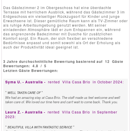
Das Gästezimmer 2 im Obergeschoss hat eine überdachte
Terrasse mit herrlichem Ausblick, während das Gästezimmer 3 im
Erdgeschoss ein vielseitiger Rückzugsort für Kinder und junge
Erwachsene ist. Dieser gemütliche Raum kann als TV-Zimmer oder
als ruhige Arbeitsumgebung genutzt werden. Mit seiner
einladenden Atmosphäre lädt er zum Entspannen ein, während
das angrenzende Badezimmer mit Dusche für zusätzlichen
Komfort sorgt. Ein Raum, der sich flexibel an verschiedene
Bedürfnisse anpasst und somit sowohl als Ort der Erholung als
auch der Produktivität ideal geeignet ist.
3 Jahre durchschnittliche Bewertung basierend auf
12
Gäste
Bewertungen:
4.8
/
5
Letzten Gäste Bewertungen:
Syma U. - Australia -
rented
Villa Casa Brio
in October 2024:
"
"
WELL TAKEN CARE OF
We had an amazing stay at Casa Brio. The staff made us feel welcome and well
taken care of. We loved our time here and can't wait to come back. Thank you.
Laura Z. - Australia -
rented
Villa Casa Brio
in September
2023:
"
"
BEAUTIFUL VILLA WITH FANTASTIC SERVICE