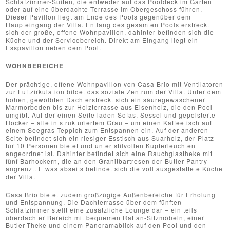
Schlafzimmer-Suiten, die entweder auf das Pooldeck im Garten
oder auf eine überdachte Terrasse im Obergeschoss führen.
Dieser Pavillon liegt am Ende des Pools gegenüber dem
Haupteingang der Villa. Entlang des gesamten Pools erstreckt
sich der große, offene Wohnpavillon, dahinter befinden sich die
Küche und der Servicebereich. Direkt am Eingang liegt ein
Esspavillon neben dem Pool.
WOHNBEREICHE
Der prächtige, offene Wohnpavillon von Casa Brio mit Ventilatoren
zur Luftzirkulation bildet das soziale Zentrum der Villa. Unter dem
hohen, gewölbten Dach erstreckt sich ein säuregewaschener
Marmorboden bis zur Holzterrasse aus Eisenholz, die den Pool
umgibt. Auf der einen Seite laden Sofas, Sessel und gepolsterte
Hocker – alle in strukturiertem Grau – um einen Kaffeetisch auf
einem Seegras-Teppich zum Entspannen ein. Auf der anderen
Seite befindet sich ein riesiger Esstisch aus Suarholz, der Platz
für 10 Personen bietet und unter stilvollen Kupferleuchten
angeordnet ist. Dahinter befindet sich eine Rauchglastheke mit
fünf Barhockern, die an den Granitbartresen der Butler-Pantry
angrenzt. Etwas abseits befindet sich die voll ausgestattete Küche
der Villa.
Casa Brio bietet zudem großzügige Außenbereiche für Erholung
und Entspannung. Die Dachterrasse über dem fünften
Schlafzimmer stellt eine zusätzliche Lounge dar – ein teils
überdachter Bereich mit bequemen Rattan-Sitzmöbeln, einer
Butler-Theke und einem Panoramablick auf den Pool und den