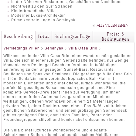
In der Nähe von Restaurants, Geschäften und Nachtleben
Nicht weit zu den Surf Stränden
Kinderfreundliche Villa
Moderner Luxus-Architektur
Prime zentrale Lage in Seminyak
ALLE VILLEN SEHEN
Preise &
Beschreibung
Fotos
Buchungsanfrage
Bedingungen
Vermietungs Villen
>
Seminyak
>
Villa Casa Brio
>
Willkommen in der Villa Casa Brio, einer wunderschön gestalteten
Villa, die sich in einer ruhigen Seitenstraße befindet, nur wenige
Momente vom Petitenget Beach entfernt und in fußläufiger
Entfernung zu den angesagten Sunset-Bars, Restaurants,
Boutiquen und Spas von Seminyak. Die geräumige Villa Casa Brio
mit fünf Schlafzimmern verbindet tropisches Bali-Flair mit
modernen Elementen und bietet offene, luftige Wohnräume, die
perfekt für geselliges Beisammensein geeignet sind. Eine
komplette Service-Crew steht Ihnen zur Verfügung, um Ihnen
einen sorgenfreien Aufenthalt zu garantieren. Mit einem
weitläufigen, offenen Wohnpavillon, einem 21 Meter langen
privaten Pool, einer Dachterrasse, einem Ess-
Balé
, zahlreichen
gemütlichen Sitzbereichen und einem großzügigen Sonnendeck
gibt es genügend Platz, damit sich Familien, Paare oder
Freundesgruppen stilvoll und komfortabel entspannen können.
Die Villa bietet luxuriöse Wohnbereiche und elegante
Schlafzimmer-Suiten, die mit zeitgenössischem Mobiliar und