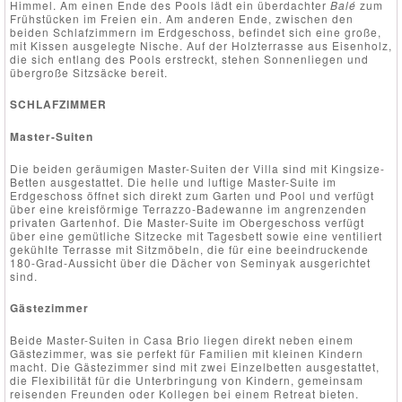
Himmel. Am einen Ende des Pools lädt ein überdachter
Balé
zum
Frühstücken im Freien ein. Am anderen Ende, zwischen den
beiden Schlafzimmern im Erdgeschoss, befindet sich eine große,
mit Kissen ausgelegte Nische. Auf der Holzterrasse aus Eisenholz,
die sich entlang des Pools erstreckt, stehen Sonnenliegen und
übergroße Sitzsäcke bereit.
SCHLAFZIMMER
Master-Suiten
Die beiden geräumigen Master-Suiten der Villa sind mit Kingsize-
Betten ausgestattet. Die helle und luftige Master-Suite im
Erdgeschoss öffnet sich direkt zum Garten und Pool und verfügt
über eine kreisförmige Terrazzo-Badewanne im angrenzenden
privaten Gartenhof. Die Master-Suite im Obergeschoss verfügt
über eine gemütliche Sitzecke mit Tagesbett sowie eine ventiliert
gekühlte Terrasse mit Sitzmöbeln, die für eine beeindruckende
180-Grad-Aussicht über die Dächer von Seminyak ausgerichtet
sind.
Gästezimmer
Beide Master-Suiten in Casa Brio liegen direkt neben einem
Gästezimmer, was sie perfekt für Familien mit kleinen Kindern
macht. Die Gästezimmer sind mit zwei Einzelbetten ausgestattet,
die Flexibilität für die Unterbringung von Kindern, gemeinsam
reisenden Freunden oder Kollegen bei einem Retreat bieten.