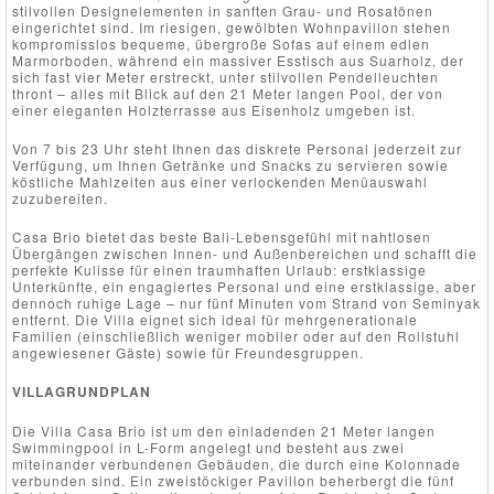
stilvollen Designelementen in sanften Grau- und Rosatönen
eingerichtet sind. Im riesigen, gewölbten Wohnpavillon stehen
kompromisslos bequeme, übergroße Sofas auf einem edlen
Marmorboden, während ein massiver Esstisch aus Suarholz, der
sich fast vier Meter erstreckt, unter stilvollen Pendelleuchten
thront – alles mit Blick auf den 21 Meter langen Pool, der von
einer eleganten Holzterrasse aus Eisenholz umgeben ist.
Von 7 bis 23 Uhr steht Ihnen das diskrete Personal jederzeit zur
Verfügung, um Ihnen Getränke und Snacks zu servieren sowie
köstliche Mahlzeiten aus einer verlockenden Menüauswahl
zuzubereiten.
Casa Brio bietet das beste Bali-Lebensgefühl mit nahtlosen
Übergängen zwischen Innen- und Außenbereichen und schafft die
perfekte Kulisse für einen traumhaften Urlaub: erstklassige
Unterkünfte, ein engagiertes Personal und eine erstklassige, aber
dennoch ruhige Lage – nur fünf Minuten vom Strand von Seminyak
entfernt. Die Villa eignet sich ideal für mehrgenerationale
Familien (einschließlich weniger mobiler oder auf den Rollstuhl
angewiesener Gäste) sowie für Freundesgruppen.
VILLAGRUNDPLAN
Die Villa Casa Brio ist um den einladenden 21 Meter langen
Swimmingpool in L-Form angelegt und besteht aus zwei
miteinander verbundenen Gebäuden, die durch eine Kolonnade
verbunden sind. Ein zweistöckiger Pavillon beherbergt die fünf