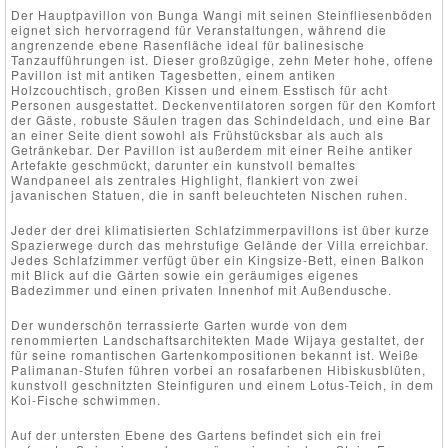
Der Hauptpavillon von Bunga Wangi mit seinen Steinfliesenböden
eignet sich hervorragend für Veranstaltungen, während die
angrenzende ebene Rasenfläche ideal für balinesische
Tanzaufführungen ist. Dieser großzügige, zehn Meter hohe, offene
Pavillon ist mit antiken Tagesbetten, einem antiken
Holzcouchtisch, großen Kissen und einem Esstisch für acht
Personen ausgestattet. Deckenventilatoren sorgen für den Komfort
der Gäste, robuste Säulen tragen das Schindeldach, und eine Bar
an einer Seite dient sowohl als Frühstücksbar als auch als
Getränkebar. Der Pavillon ist außerdem mit einer Reihe antiker
Artefakte geschmückt, darunter ein kunstvoll bemaltes
Wandpaneel als zentrales Highlight, flankiert von zwei
javanischen Statuen, die in sanft beleuchteten Nischen ruhen.
Jeder der drei klimatisierten Schlafzimmerpavillons ist über kurze
Spazierwege durch das mehrstufige Gelände der Villa erreichbar.
Jedes Schlafzimmer verfügt über ein Kingsize-Bett, einen Balkon
mit Blick auf die Gärten sowie ein geräumiges eigenes
Badezimmer und einen privaten Innenhof mit Außendusche.
Der wunderschön terrassierte Garten wurde von dem
renommierten Landschaftsarchitekten Made Wijaya gestaltet, der
für seine romantischen Gartenkompositionen bekannt ist. Weiße
Palimanan-Stufen führen vorbei an rosafarbenen Hibiskusblüten,
kunstvoll geschnitzten Steinfiguren und einem Lotus-Teich, in dem
Koi-Fische schwimmen.
Auf der untersten Ebene des Gartens befindet sich ein frei