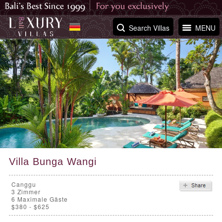
Search Villas
MENU
Villa Bunga Wangi
Canggu
3
Zimmer
6 Maximale Gäste
$380 - $625