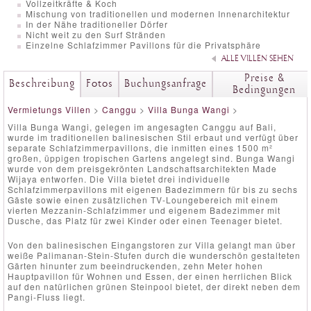
Vollzeitkräfte & Koch
Mischung von traditionellen und modernen Innenarchitektur
In der Nähe traditioneller Dörfer
Nicht weit zu den Surf Stränden
Einzelne Schlafzimmer Pavillons für die Privatsphäre
ALLE VILLEN SEHEN
Preise &
Beschreibung
Fotos
Buchungsanfrage
Bedingungen
Vermietungs Villen
>
Canggu
>
Villa Bunga Wangi
>
Villa Bunga Wangi, gelegen im angesagten Canggu auf Bali,
wurde im traditionellen balinesischen Stil erbaut und verfügt über
separate Schlafzimmerpavillons, die inmitten eines 1500 m²
großen, üppigen tropischen Gartens angelegt sind. Bunga Wangi
wurde von dem preisgekrönten Landschaftsarchitekten Made
Wijaya entworfen. Die Villa bietet drei individuelle
Schlafzimmerpavillons mit eigenen Badezimmern für bis zu sechs
Gäste sowie einen zusätzlichen TV-Loungebereich mit einem
vierten Mezzanin-Schlafzimmer und eigenem Badezimmer mit
Dusche, das Platz für zwei Kinder oder einen Teenager bietet.
Von den balinesischen Eingangstoren zur Villa gelangt man über
weiße Palimanan-Stein-Stufen durch die wunderschön gestalteten
Gärten hinunter zum beeindruckenden, zehn Meter hohen
Hauptpavillon für Wohnen und Essen, der einen herrlichen Blick
auf den natürlichen grünen Steinpool bietet, der direkt neben dem
Pangi-Fluss liegt.