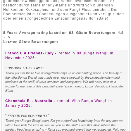
geformter Swimmingpool aus grünem javanischem Stein. Er
besticht durch seine Infinity-Kante und wird von blühenden
Helikonien, Kokospalmen und dem Pangi-Fluss umrahmt. Der
Poolbereich ist mit Sonnenliegen ausgestattet und verfügt zudem
über einen strohgedeckten Entspannungspavillon (Bale).
5 Years Average rating based on
63
Gäste Bewertungen:
4.9
/
5
Letzten Gäste Bewertungen:
Franco C & Friends- Italy -
rented
Villa Bunga Wangi
in
November 2025:
"
"
UNFORGETTABLE DAYS
Thank you for these five unforgettable days in an enchanting place. The beauty of
the villa Bunga Wangi was made even more special by the professionalism and
kindness of the staff, always attentive and competent. We will carry with us a
wonderful memory of this beautiful experience. Franco, Enzo, Veronica, Pasquale,
Elisa
Chanchala E. - Australia -
rented
Villa Bunga Wangi
in
January 2025:
"
"
EFFORTLESS HOSPITALITY
Thank you Bunga Wangi team, For your effortless hospitality from the day one we
fall in love with the villa as well as you all the staff. Love this atmosphere the
garden. Food was amazing – Ketut you provided everything we requested. Putu you