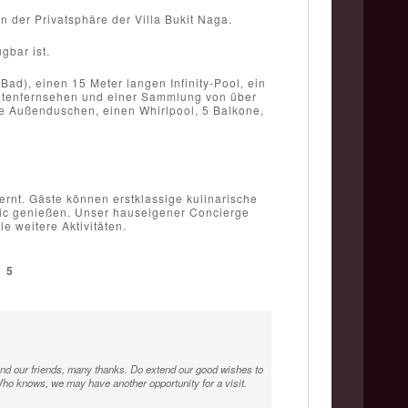
der Privatsphäre der Villa Bukit Naga.
bar ist.
ad), einen 15 Meter langen Infinity-Pool, ein
llitenfernsehen und einer Sammlung von über
e Außenduschen, einen Whirlpool, 5 Balkone,
ernt. Gäste können erstklassige kulinarische
zaic genießen. Unser hauseigener Concierge
e weitere Aktivitäten.
/
5
 and our friends, many thanks. Do extend our good wishes to
 Who knows, we may have another opportunity for a visit.