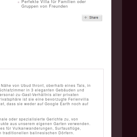
Perfekte Villa für Familien oder
Gruppen von Freunden
r Nähe von Ubud thront, oberhalb eines Tals, in
 Schlafzimmer in 3 eleganten Gebäuden und
ersonal-zu-Gast-Verhältnis aller privaten
rivatsphäre ist sie eine bevorzugte Ferienvilla
utet, dass sie weder auf Google Earth noch auf
ale oder spezialisierte Gerichte zu, von
rodukte aus unserem eigenen Garten verwenden.
 es für Vulkanwanderungen, Surfausflüge,
traditionellen balinesischen Dörfern.