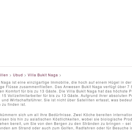
illen
>
Ubud
>
Villa Bukit Naga
>
t Naga ist eine einzigartige Immobilie, die hoch auf einem Hügel in de
ige Flüsse zusammenfließen. Das Anwesen Bukit Naga verfügt über 7
sen Komfort für bis zu 13 Gäste. Die Villa Bukit Naga hat das höchste P
i: 15 Vollzeitmitarbeiter für bis zu 13 Gäste. Aufgrund ihrer absoluten P
 und Wirtschaftsführer. Sie ist nicht über Satelliten erfasst, was bede
zu finden ist.
 kümmern sich um all Ihre Bedürfnisse. Zwei Köche bereiten internation
eisen bis hin zu asiatischen Köstlichkeiten, wobei sie biologische P
tehen bereit, um Sie von den Bergen zu den Stränden zu bringen – sei
unden am Strand oder auch zum Golfen, Radfahren oder für Besuche in 