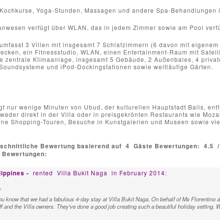
Kochkurse, Yoga-Stunden, Massagen und andere Spa-Behandlungen in 
nwesen verfügt über WLAN, das in jedem Zimmer sowie am Pool verfüg
fasst 3 Villen mit insgesamt 7 Schlafzimmern (6 davon mit eigenem B
hbecken, ein Fitnessstudio, WLAN, einen Entertainment-Raum mit Sate
e zentrale Klimaanlage, insgesamt 5 Gebäude, 2 Außenbales, 4 privat
Soundsysteme und iPod-Dockingstationen sowie weitläufige Gärten.
gt nur wenige Minuten von Ubud, der kulturellen Hauptstadt Balis, entf
tweder direkt in der Villa oder in preisgekrönten Restaurants wie Mo
rne Shopping-Touren, Besuche in Kunstgalerien und Museen sowie viel
schnittliche Bewertung basierend auf
4
Gäste Bewertungen:
4.5
e Bewertungen:
ilippines -
rented
Villa Bukit Naga
in February 2014:
"
you know that we had a fabulous 4-day stay at Villa Bukit Naga. On behalf of Ms Florentino
ff and the Villa owners. They've done a good job creating such a beautiful holiday setting.