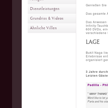
Genießen Sie 
Dienstleistungen
Das gesamte A
Grundriss & Videos
Das Anwesen um
Infinity-Tauc
Ähnliche Villen
600 DVDs, ein
verschiedene 
LAGE
Bukit Naga lie
Erlebnisse en
organisiert ge
3 Jahre durch
Letzten Gäst
Padillia - Ph
"
MANY THANKS
We'd like to let 
Parta and his sta