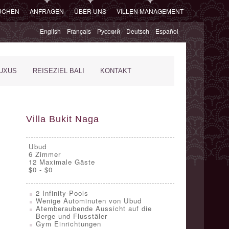
SUCHEN
ANFRAGEN
ÜBER UNS
VILLEN MANAGEMENT
English
Français
Русский
Deutsch
Español
XUS
REISEZIEL BALI
KONTAKT
Villa Bukit Naga
Ubud
6
Zimmer
12 Maximale Gäste
$0 - $0
2 Infinity-Pools
Wenige Autominuten von Ubud
Atemberaubende Aussicht auf die
Berge und Flusstäler
Gym Einrichtungen