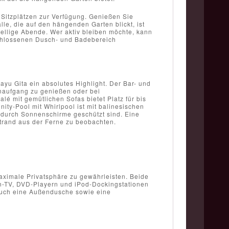
 Sitzplätzen zur Verfügung. Genießen Sie
lle, die auf den hängenden Garten blickt, ist
esellige Abende. Wer aktiv bleiben möchte, kann
schlossenen Dusch- und Badebereich
yu Gita ein absolutes Highlight. Der Bar- und
enaufgang zu genießen oder bei
é mit gemütlichen Sofas bietet Platz für bis
ity-Pool mit Whirlpool ist mit balinesischen
 durch Sonnenschirme geschützt sind. Eine
trand aus der Ferne zu beobachten.
maximale Privatsphäre zu gewährleisten. Beide
en-TV, DVD-Playern und iPod-Dockingstationen
 auch eine Außendusche sowie eine