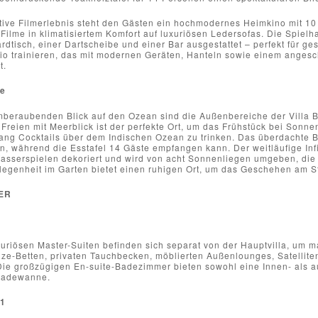
ative Filmerlebnis steht den Gästen ein hochmodernes Heimkino mit 10
Filme in klimatisiertem Komfort auf luxuriösen Ledersofas. Die Spielha
ardtisch, einer Dartscheibe und einer Bar ausgestattet – perfekt für g
dio trainieren, das mit modernen Geräten, Hanteln sowie einem ange
t.
e
mberaubenden Blick auf den Ozean sind die Außenbereiche der Villa Ba
Freien mit Meerblick ist der perfekte Ort, um das Frühstück bei Sonn
ng Cocktails über dem Indischen Ozean zu trinken. Das überdachte Bal
, während die Esstafel 14 Gäste empfangen kann. Der weitläufige Infin
asserspielen dekoriert und wird von acht Sonnenliegen umgeben, die
elegenheit im Garten bietet einen ruhigen Ort, um das Geschehen am S
ER
n
uriösen Master-Suiten befinden sich separat von der Hauptvilla, um 
size-Betten, privaten Tauchbecken, möblierten Außenlounges, Satellit
 Die großzügigen En-suite-Badezimmer bieten sowohl eine Innen- als
Badewanne.
1