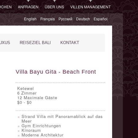
SUCHEN
ANFRAGEN
ÜBER UNS
VILLEN MANAGEMENT
English
Français
Русский
Deutsch
Español
XUS
REISEZIEL BALI
KONTAKT
Villa Bayu Gita - Beach Front
Ketewel
6
Zimmer
12 Maximale Gäste
$0 - $0
Strand Villa mit Panoramablick auf das
Meer
Gym Einrichtungen
Kinoraum
Moderne Architektur