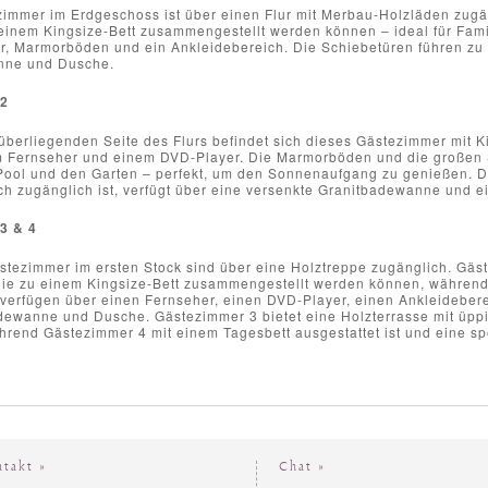
zimmer im Erdgeschoss ist über einen Flur mit Merbau-Holzläden zugän
 einem Kingsize-Bett zusammengestellt werden können – ideal für Fami
r, Marmorböden und ein Ankleidebereich. Die Schiebetüren führen zu
nne und Dusche.
2
berliegenden Seite des Flurs befindet sich dieses Gästezimmer mit Kin
 Fernseher und einem DVD-Player. Die Marmorböden und die großen Sc
 Pool und den Garten – perfekt, um den Sonnenaufgang zu genießen. 
ch zugänglich ist, verfügt über eine versenkte Granitbadewanne und e
3 & 4
tezimmer im ersten Stock sind über eine Holztreppe zugänglich. Gäst
 die zu einem Kingsize-Bett zusammengestellt werden können, während 
verfügen über einen Fernseher, einen DVD-Player, einen Ankleideber
dewanne und Dusche. Gästezimmer 3 bietet eine Holzterrasse mit üppi
hrend Gästezimmer 4 mit einem Tagesbett ausgestattet ist und eine sp
ntakt »
Chat »