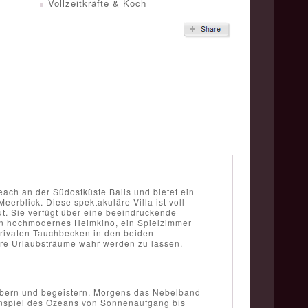
Vollzeitkräfte & Koch
ach an der Südostküste Balis und bietet ein
rblick. Diese spektakuläre Villa ist voll
ut. Sie verfügt über eine beeindruckende
in hochmodernes Heimkino, ein Spielzimmer
 privaten Tauchbecken in den beiden
 Ihre Urlaubsträume wahr werden zu lassen.
aubern und begeistern. Morgens das Nebelband
nspiel des Ozeans von Sonnenaufgang bis