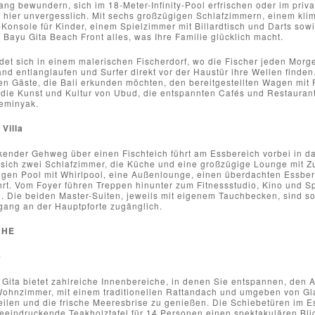
ng bewundern, sich im 18-Meter-Infinity-Pool erfrischen oder im pri
 hier unvergesslich. Mit sechs großzügigen Schlafzimmern, einem klim
Konsole für Kinder, einem Spielzimmer mit Billardtisch und Darts sow
la Bayu Gita Beach Front alles, was Ihre Familie glücklich macht.
ndet sich in einem malerischen Fischerdorf, wo die Fischer jeden Morge
nd entlanglaufen und Surfer direkt vor der Haustür ihre Wellen finden.
en Gäste, die Bali erkunden möchten, den bereitgestellten Wagen mit 
 die Kunst und Kultur von Ubud, die entspannten Cafés und Restauran
eminyak.
Villa
kender Gehweg über einen Fischteich führt am Essbereich vorbei in d
n sich zwei Schlafzimmer, die Küche und eine großzügige Lounge mit 
igen Pool mit Whirlpool, eine Außenlounge, einen überdachten Essbere
hrt. Vom Foyer führen Treppen hinunter zum Fitnessstudio, Kino und S
. Die beiden Master-Suiten, jeweils mit eigenem Tauchbecken, sind s
gang an der Hauptpforte zugänglich.
CHE
e
 Gita bietet zahlreiche Innenbereiche, in denen Sie entspannen, den 
ohnzimmer, mit einem traditionellen Rattandach und umgeben von Gl
eilen und die frische Meeresbrise zu genießen. Die Schiebetüren im E
eeindruckende Teakholztafel für 14 Personen einen spektakulären Blic