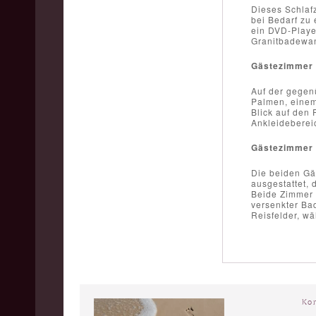
Dieses Schlaf
bei Bedarf zu
ein DVD-Playe
Granitbadewa
Gästezimmer 
Auf der gegenü
Palmen, einem
Blick auf den
Ankleideberei
Gästezimmer 
Die beiden Gäs
ausgestattet,
Beide Zimmer 
versenkter Ba
Reisfelder, wä
Ko