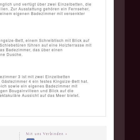
glich und verfügt über zwei Einzelbetten, die
lien. Zur Ausstattung gehören ein Fernseher,
 einem eigenen Badezimmer mit versenkter
gsize-Bett, einem Schreibtisch mit Blick auf
hiebetüren führen auf eine Holzterrasse mit
Das Badezimmer, das über einen
ine Dusche.
ezimmer 3 ist mit zwei Einzelbetten
Gästezimmer 4 ein festes Kingsize-Bett hat.
eich sowie ein eigenes Badezimmer mit
gen Bougainvilleen und Blick auf die
ektakuläre Aussicht auf das Meer bietet.
Mit uns Verbinden »