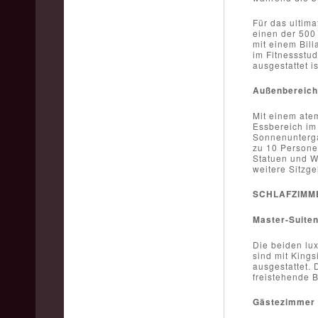
Für das ultim
einen der 500 
mit einem Bill
im Fitnessstu
ausgestattet is
Außenbereich
Mit einem ate
Essbereich im 
Sonnenunterga
zu 10 Personen
Statuen und W
weitere Sitzg
SCHLAFZIMM
Master-Suite
Die beiden lux
sind mit King
ausgestattet.
freistehende 
Gästezimmer 