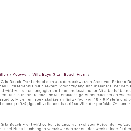
illen
>
Ketewel
>
Villa Bayu Gita - Beach Front
>
u Gita Beach Front erhebt sich aus dem schwarzen Sand von Pabean Be
ches Luxuserlebnis mit direktem Strandzugang und atemberaubendem Mee
nd wird von einem engagierten Team professioneller Mitarbeiter betre
nen- und Außenbereichen sowie erstklassige Annehmlichkeiten wie e
sstudio. Mit einem spektakulären Infinity-Pool von 18 x 8 Metern und
t diese großzügige, stilvolle und luxuriöse Villa der perfekte Ort, um
u Gita Beach Front wird selbst die anspruchsvollsten Reisenden verz
en Insel Nusa Lembongan verschwinden sehen, das wechselnde Farbe