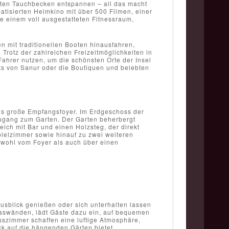
vaten Tauchbecken entspannen – all das macht
atisierten Heimkino mit über 500 Filmen, einer
ie einem voll ausgestatteten Fitnessraum,
n mit traditionellen Booten hinausfahren,
 Trotz der zahlreichen Freizeitmöglichkeiten in
Fahrer nutzen, um die schönsten Orte der Insel
ts von Sanur oder die Boutiquen und belebten
as große Empfangsfoyer. Im Erdgeschoss der
Zugang zum Garten. Der Garten beherbergt
ich mit Bar und einen Holzsteg, der direkt
pielzimmer sowie hinauf zu zwei weiteren
owohl vom Foyer als auch über einen
Ausblick genießen oder sich unterhalten lassen
aswänden, lädt Gäste dazu ein, auf bequemen
sszimmer schaffen eine luftige Atmosphäre,
k auf die hängenden Gärten bietet.