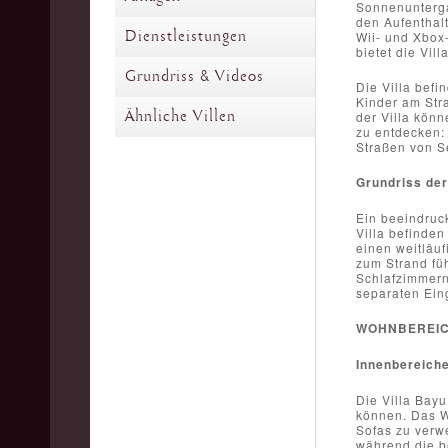
Sonnenunterga
den Aufenthalt
Dienstleistungen
Wii- und Xbox-
bietet die Vil
Grundriss & Videos
Die Villa befi
Kinder am Stra
Ähnliche Villen
der Villa könn
zu entdecken:
Straßen von S
Grundriss der 
Ein beeindruc
Villa befinde
einen weitläuf
zum Strand fü
Schlafzimmern
separaten Ein
WOHNBEREI
Innenbereich
Die Villa Bayu
können. Das W
Sofas zu verw
während die b