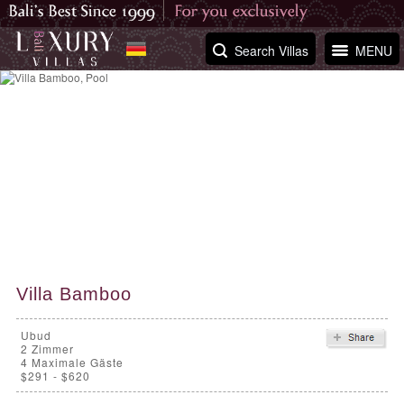
Search Villas
MENU
Villa Bamboo
Ubud
2
Zimmer
4 Maximale Gäste
$291 - $620