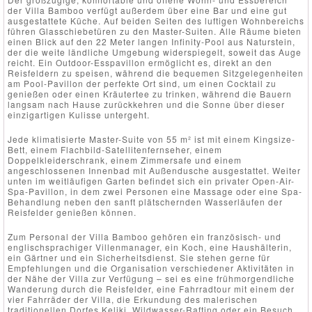
der Villa Bamboo verfügt außerdem über eine Bar und eine gut
ausgestattete Küche. Auf beiden Seiten des luftigen Wohnbereichs
führen Glasschiebetüren zu den Master-Suiten. Alle Räume bieten
einen Blick auf den 22 Meter langen Infinity-Pool aus Naturstein,
der die weite ländliche Umgebung widerspiegelt, soweit das Auge
reicht. Ein Outdoor-Esspavillon ermöglicht es, direkt an den
Reisfeldern zu speisen, während die bequemen Sitzgelegenheiten
am Pool-Pavillon der perfekte Ort sind, um einen Cocktail zu
genießen oder einen Kräutertee zu trinken, während die Bauern
langsam nach Hause zurückkehren und die Sonne über dieser
einzigartigen Kulisse untergeht.
Jede klimatisierte Master-Suite von 55 m² ist mit einem Kingsize-
Bett, einem Flachbild-Satellitenfernseher, einem
Doppelkleiderschrank, einem Zimmersafe und einem
angeschlossenen Innenbad mit Außendusche ausgestattet. Weiter
unten im weitläufigen Garten befindet sich ein privater Open-Air-
Spa-Pavillon, in dem zwei Personen eine Massage oder eine Spa-
Behandlung neben den sanft plätschernden Wasserläufen der
Reisfelder genießen können.
Zum Personal der Villa Bamboo gehören ein französisch- und
englischsprachiger Villenmanager, ein Koch, eine Haushälterin,
ein Gärtner und ein Sicherheitsdienst. Sie stehen gerne für
Empfehlungen und die Organisation verschiedener Aktivitäten in
der Nähe der Villa zur Verfügung – sei es eine frühmorgendliche
Wanderung durch die Reisfelder, eine Fahrradtour mit einem der
vier Fahrräder der Villa, die Erkundung des malerischen
traditionellen Dorfes Keliki, Wildwasser-Rafting oder ein Besuch