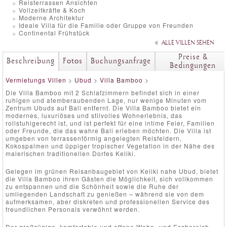
Reisterrassen Ansichten
Vollzeitkräfte & Koch
Moderne Architektur
Ideale Villa für die Familie oder Gruppe von Freunden
Continental Frühstück
ALLE VILLEN SEHEN
Preise &
Beschreibung
Fotos
Buchungsanfrage
Bedingungen
Vermietungs Villen
>
Ubud
>
Villa Bamboo
>
Die Villa Bamboo mit 2 Schlafzimmern befindet sich in einer
ruhigen und atemberaubenden Lage, nur wenige Minuten vom
Zentrum Ubuds auf Bali entfernt. Die Villa Bamboo bietet ein
modernes, luxuriöses und stilvolles Wohnerlebnis, das
rollstuhlgerecht ist, und ist perfekt für eine intime Feier, Familien
oder Freunde, die das wahre Bali erleben möchten. Die Villa ist
umgeben von terrassenförmig angelegten Reisfeldern,
Kokospalmen und üppiger tropischer Vegetation in der Nähe des
malerischen traditionellen Dorfes Keliki.
Gelegen im grünen Reisanbaugebiet von Keliki nahe Ubud, bietet
die Villa Bamboo ihren Gästen die Möglichkeit, sich vollkommen
zu entspannen und die Schönheit sowie die Ruhe der
umliegenden Landschaft zu genießen – während sie von dem
aufmerksamen, aber diskreten und professionellen Service des
freundlichen Personals verwöhnt werden.
Der großzügige, komfortable und offene Wohn- und Essbereich