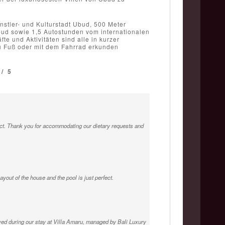
stler- und Kulturstadt Ubud, 500 Meter
ud sowie 1,5 Autostunden vom internationalen
e und Aktivitäten sind alle in kurzer
u Fuß oder mit dem Fahrrad erkunden
/
5
rfect. Thank you for accommodating our dietary requests and
yout of the house and the pool is just perfect.
ved during our stay at Villa Amaru, managed by Bali Luxury