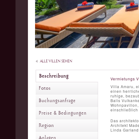
ALLE VILLEN SEHEN
Beschreibung
Vermietungs V
Villa Amaru, e
Fotos
einen herrlich
ruhige, bezau
Buchungsanfrage
Balis Vulkanke
Wohnpavillon, 
einschließlich
Preise & Bedingungen
Das architekto
Region
Architekt Made
Linda Garland
Anlagen