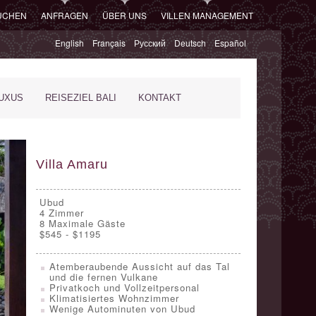
SUCHEN
ANFRAGEN
ÜBER UNS
VILLEN MANAGEMENT
English
Français
Русский
Deutsch
Español
XUS
REISEZIEL BALI
KONTAKT
Villa Amaru
Ubud
4
Zimmer
8 Maximale Gäste
$545 - $1195
Atemberaubende Aussicht auf das Tal
und die fernen Vulkane
Privatkoch und Vollzeitpersonal
Klimatisiertes Wohnzimmer
Wenige Autominuten von Ubud