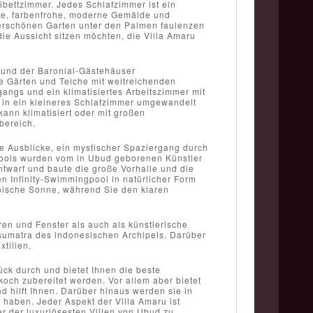
eibettzimmer. Jedes Schlafzimmer ist ein
ische, farbenfrohe, moderne Gemälde und
derschönen Garten unter den Palmen faulenzen
ie Aussicht sitzen möchten, die Villa Amaru
 und der Baronial-Gästehäuser
che Gärten und Teiche mit weitreichenden
gangs und ein klimatisiertes Arbeitszimmer mit
 in ein kleineres Schlafzimmer umgewandelt
ann klimatisiert oder mit großen
bereich.
e Ausblicke, ein mystischer Spaziergang durch
pools wurden vom in Ubud geborenen Künstler
ntwarf und baute die große Vorhalle und die
n Infinity-Swimmingpool in natürlicher Form
opische Sonne, während Sie den klaren
en und Fenster als auch als künstlerische
sumatra des indonesischen Archipels. Darüber
tilien.
ück durch und bietet Ihnen die beste
koch zubereitet werden. Vor allem aber bietet
d hilft Ihnen. Darüber hinaus werden sie in
 haben. Jeder Aspekt der Villa Amaru ist
r der luxuriösesten Villen von Ubud zu