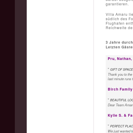
garantieren.
Villa Amaru l
südlich des F
Flughafen entf
Reichweite de
3 Jahre durch
Letzten Gäst
Pru, Nathan,
"
GIFT OF SPACE
Thank you to the 
last minute runs 
Birch Family 
"
BEAUTIFUL LO
Dear Team Amaru, 
Kylie S. & F
"
PERFECT PLAC
We just wanted to