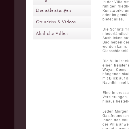
In der Villa A
ruhiger, fried
Dienstleistungen
Kunstwerke un
oder im gemütl
bietet alles.
Grundriss & Videos
Die Schlafzim
Ähnliche Villen
niederländisch
Ausblicken auf
Bad neben dem
werden kann. D
Glasschiebetü
Die Villa ist
einen freiste
Wayan Cemul ge
hängende skul
mit Blick auf
Nachthimmel b
Eine interessa
Verzierungen.
hinaus bestehe
Jeden Morgen f
Gastfreundscha
Ihnen das Voll
der Villa anwe
darauf ausgel