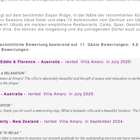
iegt auf dem berühmten Sayan Ridge, in der Nähe der renommierten Kün
our Seasons Ubud Hotel und etwa 10 Autominuten vom Zentrum von Ub
ernt. Ubuds am meisten empfohlene Restaurants, Cafés, Spas, Geschäft
r Villa. Sie können die Umgebung und die umliegenden Dörfer auch z
schnittliche Bewertung basierend auf
11
Gäste Bewertungen:
4.8
e Bewertungen:
 Eddie & Florence. - Australia -
rented
Villa Amaru
in July 2025:
"
 & RELAXATION
team at Amaru! The villa is absolutely beautiful and the gift of space and relaxation is pe
to the shops!
- Australia -
rented
Villa Amaru
in July 2025:
"
CATION
thank you for such a welcoming stay. What a fantastic villa and a beautiful location. The la
amily - New Zealand -
rented
Villa Amaru
in September 2024:
"
E TO RELAX
 take a moment to express our sincere gratitude for the outstanding service we have recei