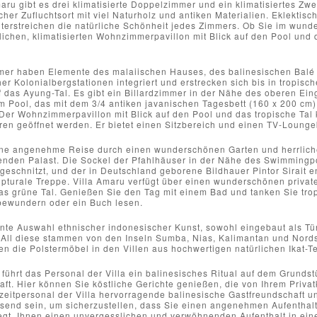
maru gibt es drei klimatisierte Doppelzimmer und ein klimatisiertes Zw
licher Zufluchtsort mit viel Naturholz und antiken Materialien. Eklekt
terstreichen die natürliche Schönheit jedes Zimmers. Ob Sie im wun
ichen, klimatisierten Wohnzimmerpavillon mit Blick auf den Pool und d
mer haben Elemente des malaiischen Hauses, des balinesischen Balé
er Kolonialbergstationen integriert und erstrecken sich bis in tropis
 das Ayung-Tal. Es gibt ein Billardzimmer in der Nähe des oberen Ein
 Pool, das mit dem 3/4 antiken javanischen Tagesbett (160 x 200 cm)
er Wohnzimmerpavillon mit Blick auf den Pool und das tropische Tal k
ren geöffnet werden. Er bietet einen Sitzbereich und einen TV-Lounge
 eine angenehme Reise durch einen wunderschönen Garten und herrlich
henden Palast. Die Sockel der Pfahlhäuser in der Nähe des Swimming
schnitzt, und der in Deutschland geborene Bildhauer Pintor Sirait e
pturale Treppe. Villa Amaru verfügt über einen wunderschönen private
 das grüne Tal. Genießen Sie den Tag mit einem Bad und tanken Sie tr
ewundern oder ein Buch lesen.
nte Auswahl ethnischer indonesischer Kunst, sowohl eingebaut als Tür
 All diese stammen von den Inseln Sumba, Nias, Kalimantan und Nord
n die Polstermöbel in den Villen aus hochwertigen natürlichen Ikat-Tex
ührt das Personal der Villa ein balinesisches Ritual auf dem Grundst
ft. Hier können Sie köstliche Gerichte genießen, die von Ihrem Privat
zeitpersonal der Villa hervorragende balinesische Gastfreundschaft un
send sein, um sicherzustellen, dass Sie einen angenehmen Aufenthalt
egt, Ihnen einen unvergesslichen und verwöhnenden Aufenthalt in eine