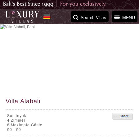
Search Villas
MENU
Villa Alabali
Seminyak
4
Zimmer
8 Maximale Gäste
$0 - $0