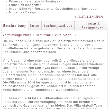
Prime zentrale Lage in Seminyak
Frühstück inbegriffen
In der Nähe von Restaurants, Geschäften und Nachtleben
Modernes Design
ALLE VILLEN SEHEN
Preise &
Beschreibung
Fotos
Buchungsanfrage
Bedingungen
Vermietungs Villen
>
Seminyak
>
Villa Alabali
>
Die luxuriöse Villa Alabali mit vier Schlafzimmern befindet sich in
Seminyak, nur fünf Gehminuten vom Strand entfernt, sowie in
unmittelbarer Nähe zu gehobenen Restaurants, Bars, Boutiquen
und lokalen Kunsthandwerksläden.
Villa Alabali ist eine prächtige, vollständig klimatisierte Vier-
Schlafzimmer-Villa, die sich in einer ruhigen und abgeschiedenen
Oase im Herzen von Seminyak befindet. Jedes Zimmer verfügt
über ein eigenes Marmorbadezimmer, einen begehbaren
Kleiderschrank, einen Fernseher und schnelles Internet. Alle
Zimmer bieten einen Blick auf den Pool und den Gartenbereich.
Die Villa wurde 2014 fertiggestellt und ist im traditionellen
balinesischen Stil gestaltet, kombiniert mit einem modernen,
komfortablen und entspannenden Wohnambiente.
Ein Team von acht lokalen Mitarbeitern steht Ihnen täglich von
07:00 bis 23:00 Uhr zur Verfügung, um Ihnen die berühmte
balinesische Gastfreundschaft zu bieten. Das Villa Alabali-Team
ist darauf spezialisiert, sowohl westliche als auch asiatische