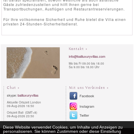
Gäste zufriedenzustellen und hilft Ihnen gerne bei
Transportbuchungen, Ausflügen und Restaurantreservierungen.
Für Ihre vollkommene Sicherheit und Ruhe bietet die Villa einen
privaten 24-Stunden-Sicherheitsdienst.
Kontakt »
info@baliluxuryvillas.com
Mo bis Fr 09.00 bis 18.00
Sa 9.00 bis 18.00 Uhr
Chat »
Mit uns Verbinden »
skype:
baliluxuryvillas
Facebook
Aktuelle Ortszeit London
09-Aug-2026 16:50
Instagram
Ortszeit Bali (GMT+8)
Twitter
09-Aug-2026 23:50
Diese Website verwendet Cookies, um Inhalte und Anzeigen zu
Datenschutzerklärung
Reservierungsverfahren
Sitemap
personalisieren. Sie können Zustimmen oder diese Einstellung