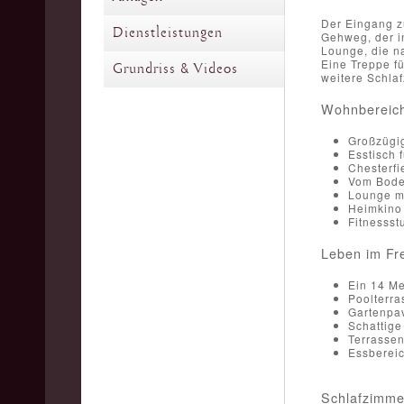
Der Eingang z
Dienstleistungen
Gehweg, der in
Lounge, die n
Eine Treppe f
Grundriss & Videos
weitere Schla
Wohnbereich
Großzügig
Esstisch 
Chesterfi
Vom Boden
Lounge mi
Heimkino 
Fitnessst
Leben im Fr
Ein 14 Me
Poolterra
Gartenpav
Schattige
Terrassen
Essbereic
Schlafzimme