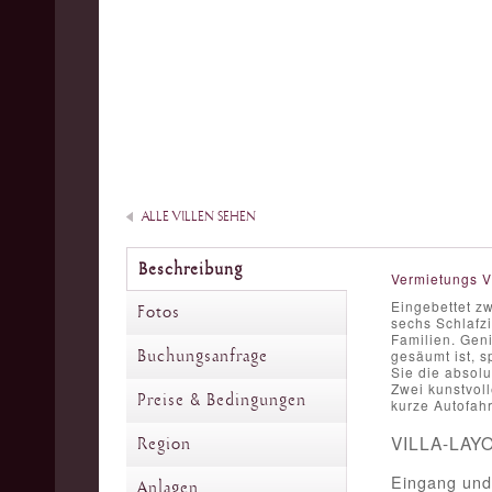
ALLE VILLEN SEHEN
Beschreibung
Vermietungs V
Eingebettet z
Fotos
sechs Schlafz
Familien. Gen
Buchungsanfrage
gesäumt ist, s
Sie die absolu
Zwei kunstvol
Preise & Bedingungen
kurze Autofahrt
VILLA-LAY
Region
Eingang und
Anlagen