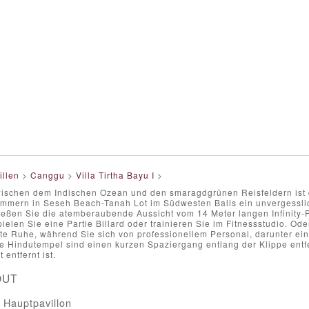
illen
>
Canggu
>
Villa Tirtha Bayu I
>
wischen dem Indischen Ozean und den smaragdgrünen Reisfeldern ist d
immern in Seseh Beach-Tanah Lot im Südwesten Balis ein unvergesslic
ießen Sie die atemberaubende Aussicht vom 14 Meter langen Infinity-P
pielen Sie eine Partie Billard oder trainieren Sie im Fitnessstudio. O
te Ruhe, während Sie sich von professionellem Personal, darunter ein
le Hindutempel sind einen kurzen Spaziergang entlang der Klippe entf
 entfernt ist.
OUT
 Hauptpavillon