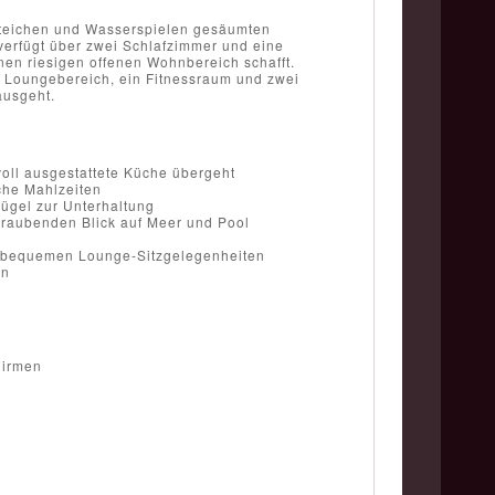
oiteichen und Wasserspielen gesäumten
verfügt über zwei Schlafzimmer und eine
nen riesigen offenen Wohnbereich schafft.
r Loungebereich, ein Fitnessraum und zwei
ausgeht.
oll ausgestattete Küche übergeht
iche Mahlzeiten
lügel zur Unterhaltung
eraubenden Blick auf Meer und Pool
nd bequemen Lounge-Sitzgelegenheiten
en
hirmen