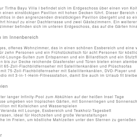
ur Tirtha Bayu Villa I befindet sich im Erdgeschoss über einen von K
 einen einstöckigen Pavillon mit hohen Decken führt. Dieser Bereich 
ahtlos in den angrenzenden dreistöckigen Pavillon übergeht und so ei
ührt hinauf zu einer Dachterrasse und zwei Gästezimmern. Ein weitere
fzimmer befinden sich im unteren Erdgeschoss, das auf die Gärten hin
 im Innenbereich
es, offenes Wohnzimmer, das in einen schönen Essbereich und eine v
für zehn Personen und ein Frühstückstisch für acht Personen für köstl
eld-Lounge-Suiten zum Entspannen und ein Billardtisch und ein Stutzf
 bis zur Decke reichende Glasfenster und Türen bieten einen atemb
t 65-Zoll-Flachbildfernseher mit Satellitenkanälen und Plüschsofas
mit 75-Zoll-Flachbildfernseher mit Satellitenkanälen, DVD-Player u
udio mit 3-in-1-Heim-Fitnessstation, damit Sie auch im Urlaub fit bleib
eien
ter langer Infinity-Pool zum Abkühlen auf der heißen Insel Tage
sse umgeben von tropischen Gärten, mit Sonnenliegen und Sonnensc
illon mit Koiteichen und Wasserspielen
 Veranda mit Lounge, Essbereich und Teakholz-Tagesbett
rasen, ideal für Hochzeiten und große Veranstaltungen
he im Freien, um köstliche Mahlzeiten unter den Sternen zu genießen
r