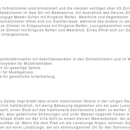
s Schlafzimmer sind klimatisiert und die meisten verfügen über 43-Zoll
Badezimmer im Spa-Stil mit Badewanne, mit Ausnahme des Deluxe-Zi
zügige Master-Suiten mit Kingsize-Betten, Meerblick und begehbaren
schlafzimmer öffnet sich zur Dachterrasse, während das andere zu de
xe-Zimmer im Erdgeschoss mit Kingsize-Betten, Loungebereichen un
xe-Zimmer mit Kingsize-Betten und Meerblick. Eines öffnet sich zur Da
 Untergeschoss.
g
lachbildfernseher mit Satellitenkanälen in den Schlafzimmern und i
osystem für Musikliebhaber.
ch für gesellige Spiele.
el für Musikgenuss.
le für gemütliche Unterhaltung.
u Estate liegt direkt über einem malerischen Strand in der ruhigen R
rlich halbländlich, mit wenig Bebauung abgesehen von ein paar Luxusv
acht, einen Blick auf das traditionelle balinesische Leben zu werfen
en, aber gefährliche Strömungen und unter Wasser liegende Felsen 
 Klippe direkt vor der Villa führt zu einem kleinen Meerestempel, der
ichtbar ist. Wenn Sie dem Pfad um die Landzunge folgen, kommen Si
l auf einer Landzunge, der ein stimmungsvoller Ort für den Sonnenun