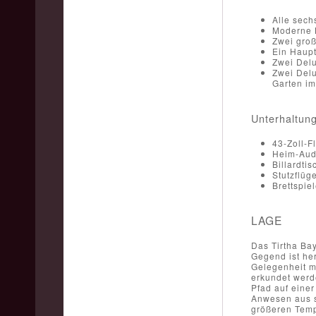
Alle sech
Moderne 
Zwei groß
Ein Haupt
Zwei Delu
Zwei Delu
Garten im
Unterhaltun
43-Zoll-F
Heim-Audi
Billardtis
Stutzflüg
Brettspie
LAGE
Das Tirtha Bay
Gegend ist her
Gelegenheit m
erkundet werd
Pfad auf einer
Anwesen aus s
größeren Tempe