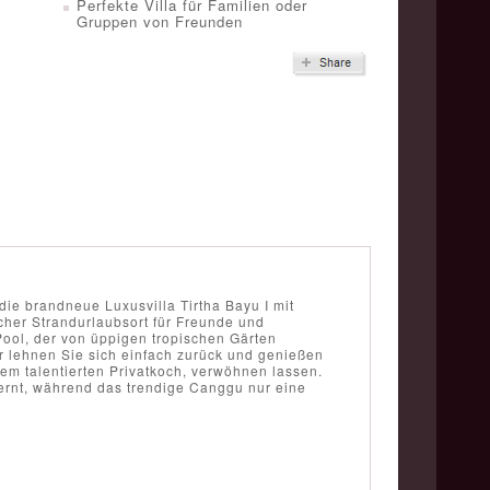
Perfekte Villa für Familien oder
Gruppen von Freunden
ie brandneue Luxusvilla Tirtha Bayu I mit
her Strandurlaubsort für Freunde und
ool, der von üppigen tropischen Gärten
der lehnen Sie sich einfach zurück und genießen
em talentierten Privatkoch, verwöhnen lassen.
ernt, während das trendige Canggu nur eine