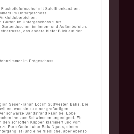
-Flachbildfernseher mit Satellitenkanälen.
mmers im Untergeschoss.
 Ankleidebereichen.
n Gärten im Untergeschoss führt.
d Gartenduschen im Innen- und Außenbereich.
chterrasse, das andere bietet Blick auf den
m Wohnzimmer im Erdgeschoss.
egion Seseh-Tanah Lot im Südwesten Balis. Die
illen, was sie zu einer großartigen
. Der schwarze Sandstrand kann bei Ebbe
machen ihn zum Schwimmen ungeeignet. Ein
 an den schroffen Klippen klammert und vom
e zu Pura Gede Luhur Batu Ngaus, einem
tergang ist (und eine friedliche, aber ebenso