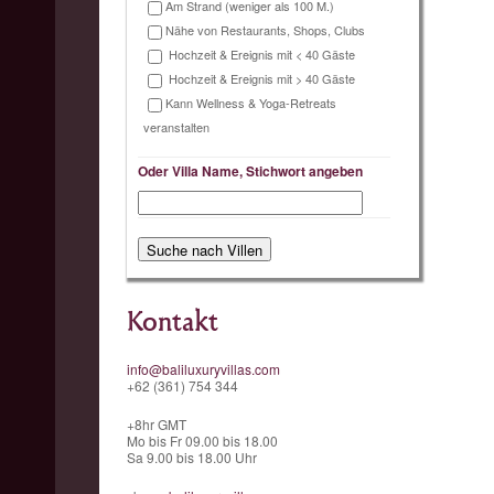
Am Strand (weniger als 100 M.)
Nähe von Restaurants, Shops, Clubs
Hochzeit & Ereignis mit < 40 Gäste
Hochzeit & Ereignis mit > 40 Gäste
Kann Wellness & Yoga-Retreats
veranstalten
Oder Villa Name, Stichwort angeben
Kontakt
info@baliluxuryvillas.com
+62 (361) 754 344
+8hr GMT
Mo bis Fr 09.00 bis 18.00
Sa 9.00 bis 18.00 Uhr