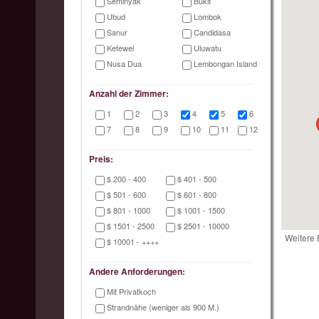
Seminyak
Bukit
Ubud
Lombok
Sanur
Candidasa
Ketewel
Uluwatu
Nusa Dua
Lembongan Island
Anzahl der Zimmer:
1
2
3
4
5
6
7
8
9
10
11
12
Preis:
$ 200 - 400
$ 401 - 500
$ 501 - 600
$ 601 - 800
$ 801 - 1000
$ 1001 - 1500
$ 1501 - 2500
$ 2501 - 10000
Weitere
$ 10001 - ++++
Andere Anforderungen:
Mit Privatkoch
Strandnähe (weniger als 900 M.)