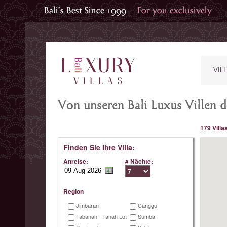
VIL
Von unseren Bali Luxus Villen d
179 Villa
Finden Sie Ihre Villa:
Anreise:
# Nächte:
Region
Jimbaran
Canggu
Tabanan - Tanah Lot
Sumba