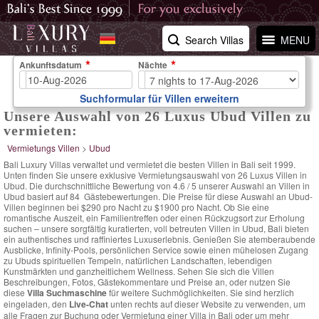
Search Villas
MENU
Ankunftsdatum
Nächte
Suchformular für Villen erweitern
Unsere Auswahl von 26 Luxus Ubud Villen zu
vermieten:
Vermietungs Villen
>
Ubud
Bali Luxury Villas verwaltet und vermietet die besten Villen in Bali seit 1999.
Unten finden Sie unsere exklusive Vermietungsauswahl von 26 Luxus Villen in
Ubud. Die
durchschnittliche Bewertung von
4.6
/
5
unserer Auswahl an Villen in
Ubud basiert auf
84
Gästebewertungen.
Die Preise für diese Auswahl an Ubud-
Villen
beginnen bei $290 pro Nacht
zu $1900 pro Nacht. Ob Sie eine
romantische Auszeit, ein Familientreffen oder einen Rückzugsort zur Erholung
suchen – unsere sorgfältig kuratierten, voll betreuten Villen in Ubud, Bali bieten
ein authentisches und raffiniertes Luxuserlebnis. Genießen Sie atemberaubende
Ausblicke, Infinity-Pools, persönlichen Service sowie einen mühelosen Zugang
zu Ubuds spirituellen Tempeln, natürlichen Landschaften, lebendigen
Kunstmärkten und ganzheitlichem Wellness. Sehen Sie sich die Villen
Beschreibungen, Fotos, Gästekommentare und Preise an, oder nutzen Sie
diese
Villa Suchmaschine
für weitere Suchmöglichkeiten. Sie sind herzlich
eingeladen, den
Live-Chat
unten rechts auf dieser Website zu verwenden, um
alle Fragen zur Buchung oder Vermietung einer Villa in Bali oder um mehr