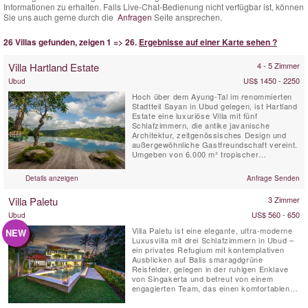
Informationen zu erhalten. Falls Live-Chat-Bedienung nicht verfügbar ist, können
Sie uns auch gerne durch die
Anfragen
Seite ansprechen.
26 Villas gefunden, zeigen 1 => 26.
Ergebnisse auf einer Karte sehen ?
Villa Hartland Estate
4 - 5 Zimmer
US$ 1450 - 2250
Ubud
Hoch über dem Ayung-Tal im renommierten
Stadtteil Sayan in Ubud gelegen, ist Hartland
Estate eine luxuriöse Villa mit fünf
Schlafzimmern, die antike javanische
Architektur, zeitgenössisches Design und
außergewöhnliche Gastfreundschaft vereint.
Umgeben von 6.000 m² tropischer
Gartenlandschaft verfügt das Anwesen über
einen spektakulären, 26 Meter langen
Details anzeigen
Anfrage Senden
Infinity-Pool mit Salzwasser, gespeist von
einer natürlichen Quelle, einen
Villa Paletu
3 Zimmer
atemberaubenden Panoramablick über das
Tal,...
US$ 560 - 650
Ubud
Villa Paletu ist eine elegante, ultra-moderne
NEW
Luxusvilla mit drei Schlafzimmern in Ubud –
ein privates Refugium mit kontemplativen
Ausblicken auf Balis smaragdgrüne
Reisfelder, gelegen in der ruhigen Enklave
von Singakerta und betreut von einem
engagierten Team, das einen komfortablen
und reibungslosen Aufenthalt gewährleistet.
Villa Paletu ist vollständig klimatisiert und