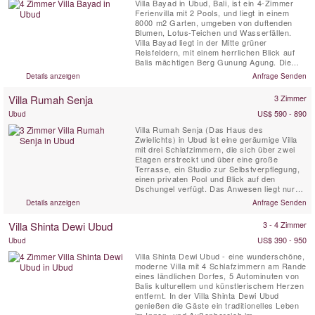
Villa Bayad in Ubud, Bali, ist ein 4-Zimmer
Ferienvilla mit 2 Pools, und liegt in einem
8000 m2 Garten, umgeben von duftenden
Blumen, Lotus-Teichen und Wasserfällen.
Villa Bayad liegt in der Mitte grüner
Reisfeldern, mit einem herrlichen Blick auf
Balis mächtigen Berg Gunung Agung. Die
Villa liegt 15 Minuten nördlich des Zentrums
Details anzeigen
Anfrage Senden
von Ubud.
Villa Rumah Senja
3 Zimmer
US$ 590 - 890
Ubud
Villa Rumah Senja (Das Haus des
Zwielichts) in Ubud ist eine geräumige Villa
mit drei Schlafzimmern, die sich über zwei
Etagen erstreckt und über eine große
Terrasse, ein Studio zur Selbstverpflegung,
einen privaten Pool und Blick auf den
Dschungel verfügt. Das Anwesen liegt nur
wenige Gehminuten von einigen der besten
Details anzeigen
Anfrage Senden
Restaurants Ubuds entfernt und ist Teil des
Rumah Hujan Estate. Dieses charmante
Villa Shinta Dewi Ubud
3 - 4 Zimmer
Haus auf Bali wurde sorgfältig entworfen, um
ein Gefühl von Schutz und ...
US$ 390 - 950
Ubud
Villa Shinta Dewi Ubud - eine wunderschöne,
moderne Villa mit 4 Schlafzimmern am Rande
eines ländlichen Dorfes, 5 Autominuten von
Balis kulturellem und künstlerischem Herzen
entfernt. In der Villa Shinta Dewi Ubud
genießen die Gäste ein traditionelles Leben
im Innen- und Außenbereich im