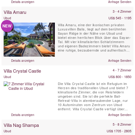
Details anzeigen
Anfrage Senden
zeichnet sich durch bodentiefe Glasfenster,
Marmorböden, eine Dachterrassen-Lounge
Villa Amaru
3 - 4 Zimmer
mit Massagepavillon ...
US$ 545 - 1195
Ubud
Villa Amaru, eine der ikonischen privaten
NEW
Luxusvillen Balis, liegt auf dem berühmten
Sayan Ridge in der Nähe von Ubud und
bietet einen herrlichen Blick über das Sayan-
Tal. Mit vier klimatisierten Schlafzimmern
und eigenen Badezimmern bietet Villa Amaru
eine ruhige, bezaubernde und authentische
Umgebung für Ihren Urlaub. Die Villa bietet
einen atemberaubenden Panoramablick auf
Details anzeigen
Anfrage Senden
Balis Vulkankette und terrassierte
Reisfelder. Darüber hinaus verfügt sie über
Villa Crystal Castle
4 - 7 Zimmer
einen privaten ...
US$ 800 - 1850
Ubud
Die Villa Crystal Castle ist ein Refugium im
Herzen des traditionellen Ubud und bietet 7
klimatisierte Zimmer, die von Reisfeldern
umgeben sind. Sie ist die perfekte Bali-
Retreat-Villa in atemberaubender Lage, nur
10 Autominuten vom Zentrum von Ubud
entfernt. Villa Crystal Castle verfügt über
einen in Resortgröße 18 x 5 m großen Pool,
Details anzeigen
Anfrage Senden
eine große Yoga Shala und einen Pavillon für
Wellnessanwendungen, die sich alle im
Villa Nag Shampa
5 - 8 Zimmer
großzügigen, 4600 m² tropischen Garten
befinden.
US$ 1705 - 2805
Ubud