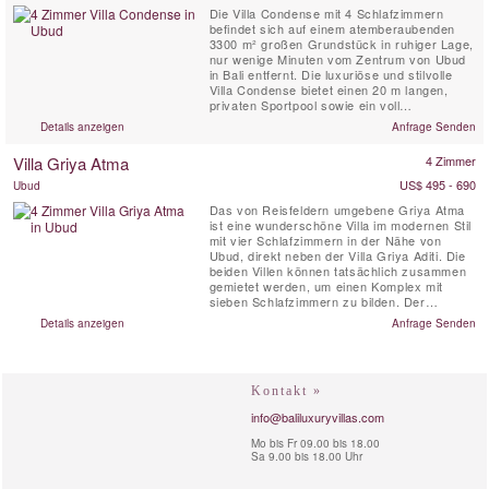
Die Villa Condense mit 4 Schlafzimmern
befindet sich auf einem atemberaubenden
3300 m² großen Grundstück in ruhiger Lage,
nur wenige Minuten vom Zentrum von Ubud
in Bali entfernt. Die luxuriöse und stilvolle
Villa Condense bietet einen 20 m langen,
privaten Sportpool sowie ein voll
ausgestattetes Spa mit ausgebildeten
Details anzeigen
Anfrage Senden
Schönheitstherapeuten, einem Küchenchef
und einem Vollzeitpersonal. Diese moderne
Villa Griya Atma
4 Zimmer
Privatvilla ist perfekt für eine Familie oder
eine Gruppe von Freunden, die ...
US$ 495 - 690
Ubud
Das von Reisfeldern umgebene Griya Atma
ist eine wunderschöne Villa im modernen Stil
mit vier Schlafzimmern in der Nähe von
Ubud, direkt neben der Villa Griya Aditi. Die
beiden Villen können tatsächlich zusammen
gemietet werden, um einen Komplex mit
sieben Schlafzimmern zu bilden. Der
Ausdruck Griya Atma bedeutet auf Sanskrit
Details anzeigen
Anfrage Senden
„der Wohnsitz der Seele“. Die Villa Griya
Atma befindet sich im freundlichen Dorf
Tengkulak Kelod, nur zehn Minuten vom
südlichen Teil von Ubud ...
Kontakt »
info@baliluxuryvillas.com
Mo bis Fr 09.00 bis 18.00
Sa 9.00 bis 18.00 Uhr