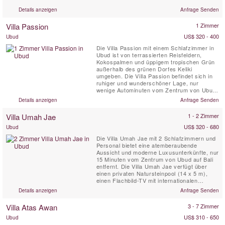
Details anzeigen
Anfrage Senden
Villa Passion
1 Zimmer
US$ 320 - 400
Ubud
Die Villa Passion mit einem Schlafzimmer in
Ubud ist von terrassierten Reisfeldern,
Kokospalmen und üppigem tropischen Grün
außerhalb des grünen Dorfes Keliki
umgeben. Die Villa Passion befindet sich in
ruhiger und wunderschöner Lage, nur
wenige Autominuten vom Zentrum von Ubud
entfernt. Die Villa Passion ist eine
Details anzeigen
Anfrage Senden
romantische, luxuriöse und elegante Villa,
die sich ideal für Traumflitterwochen oder
Villa Umah Jae
1 - 2 Zimmer
kleine Familien eignet, die nach Perfektion
suchen.
US$ 320 - 680
Ubud
Die Villa Umah Jae mit 2 Schlafzimmern und
Personal bietet eine atemberaubende
Aussicht und moderne Luxusunterkünfte, nur
15 Minuten vom Zentrum von Ubud auf Bali
entfernt. Die Villa Umah Jae verfügt über
einen privaten Natursteinpool (14 x 5 m),
einen Flachbild-TV mit internationalen
Satellitenkanälen, eine Außenterrasse mit
Details anzeigen
Anfrage Senden
atemberaubender Aussicht, einen Wohn- und
Essbereich sowie eine voll ausgestattete
Villa Atas Awan
3 - 7 Zimmer
Küche. WIFI. Ein Team von professionellen
Mitarbeitern ist ständig ...
US$ 310 - 650
Ubud