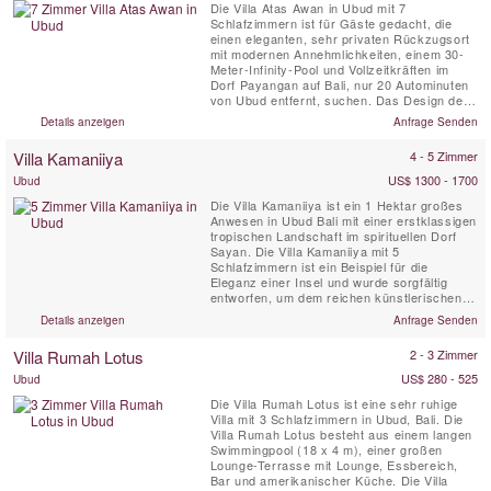
Die Villa Atas Awan in Ubud mit 7
Schlafzimmern ist für Gäste gedacht, die
einen eleganten, sehr privaten Rückzugsort
mit modernen Annehmlichkeiten, einem 30-
Meter-Infinity-Pool und Vollzeitkräften im
Dorf Payangan auf Bali, nur 20 Autominuten
von Ubud entfernt, suchen. Das Design der
Villa Atas Awan umfasst zwei prächtige
Details anzeigen
Anfrage Senden
jahrhundertealte Holzhäuser, die in einer
ruhigen ländlichen Umgebung rekonstruiert
Villa Kamaniiya
4 - 5 Zimmer
wurden.
US$ 1300 - 1700
Ubud
Die Villa Kamaniiya ist ein 1 Hektar großes
Anwesen in Ubud Bali mit einer erstklassigen
tropischen Landschaft im spirituellen Dorf
Sayan. Die Villa Kamaniiya mit 5
Schlafzimmern ist ein Beispiel für die
Eleganz einer Insel und wurde sorgfältig
entworfen, um dem reichen künstlerischen
Erbe Indonesiens Rechnung zu tragen. Die
Details anzeigen
Anfrage Senden
Villa Kamaniiya wurde mit Blick auf absolute
Privatsphäre erbaut und ist ein Ort, um den
Villa Rumah Lotus
2 - 3 Zimmer
Komplikationen der Außenwelt zu entfliehen.
Es gibt ...
US$ 280 - 525
Ubud
Die Villa Rumah Lotus ist eine sehr ruhige
Villa mit 3 Schlafzimmern in Ubud, Bali. Die
Villa Rumah Lotus besteht aus einem langen
Swimmingpool (18 x 4 m), einer großen
Lounge-Terrasse mit Lounge, Essbereich,
Bar und amerikanischer Küche. Die Villa