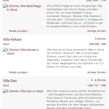
US$ 1300 - 1700
Ubud
VILLA Bukit Naga ist eine einzigartige Villa
hochgelegen auf einem Hügel und über
einem Tal, wo zwei heiligen Flüsse
ineinander fliessen. Dieses Villa Anwesen
verfügt über 7 Schlafzimmer in 3 eleganten
Gebäuden und kann bis zu 13 Gäste in gut
im ausgestatteten Luxus unterbringen.
Details anzeigen
Anfrage Senden
Villa Kelusa
4 Zimmer
US$ 565 - 835
Ubud
Villa Kelusa ist eine charmante Villa in Ubud
mit schöner Aussicht. Mit 4 komfortable
Zimmer, einen Pool und von tropischer
Vegetation umgeben sitzt diese Ferienvilla
auf einem abgelegenen Grundstück von 3,1
Hektar im Herzen von Bali.
Details anzeigen
Anfrage Senden
Villa San
4 - 6 Zimmer
US$ 710 - 1450
Ubud
Villa San umfasst sechs große Schlafzimmer
- drei Doppelzimmer und drei Einzelbetten.
Französisch Türen aus allen Schlafzimmer
Pavillons blicken auf ruhigen Gärten, nur
wenige Schritte von dem langen abfallenden
Rasen und dem einladenden Pool.