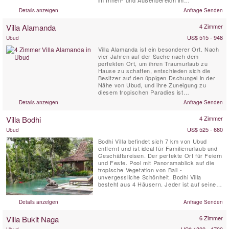
balinesischen Stil mit dem High-Tech-
Details anzeigen
Anfrage Senden
Komfort eines Fünf-Sterne-Hotels.
Villa Alamanda
4 Zimmer
US$ 515 - 948
Ubud
Villa Alamanda ist ein besonderer Ort. Nach
vier Jahren auf der Suche nach dem
perfekten Ort, um ihren Traumurlaub zu
Hause zu schaffen, entschieden sich die
Besitzer auf den üppigen Dschungel in der
Nähe von Ubud, und ihre Zuneigung zu
diesem tropischen Paradies ist
offensichtlich, sobald Sie die Villa Türen zu
Details anzeigen
Anfrage Senden
öffnen. Hoch auf einer Schlucht zwischen
hohen Bäumen, grünen Laub und
Villa Bodhi
4 Zimmer
Vogelgezwitscher Setzen Sie diese Vier-
Schlafzimmer-Villa führt Sie zurück in der
US$ 525 - 680
Ubud
Zeit. ...
Bodhi Villa befindet sich 7 km von Ubud
entfernt und ist ideal für Familienurlaub und
Geschäftsreisen. Der perfekte Ort für Feiern
und Feste. Pool mit Panoramablick auf die
tropische Vegetation von Bali -
unvergessliche Schönheit. Bodhi Villa
besteht aus 4 Häusern. Jeder ist auf seine
Weise einzigartig. Jedes Zimmer verfügt
über Klimaanlage, Ventilator, Safe,
Details anzeigen
Anfrage Senden
Kühlschrank und Internet. Die Villa Personal
wird Sie mit Sorgfalt und Liebe umgeben.
Villa Bukit Naga
6 Zimmer