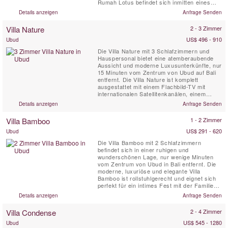
Rumah Lotus befindet sich inmitten eines
2700 m2 großen Gartens und ist ein
Details anzeigen
Anfrage Senden
zauberhaftes Anwesen, das von Reisfeldern
und Kokospalmen umgeben ist.
Villa Nature
2 - 3 Zimmer
US$ 496 - 910
Ubud
Die Villa Nature mit 3 Schlafzimmern und
Hauspersonal bietet eine atemberaubende
Aussicht und moderne Luxusunterkünfte, nur
15 Minuten vom Zentrum von Ubud auf Bali
entfernt. Die Villa Nature ist komplett
ausgestattet mit einem Flachbild-TV mit
internationalen Satellitenkanälen, einem
privaten Natursteinpool (14 x 5 m), einer
Details anzeigen
Anfrage Senden
Außenterrasse mit herrlichem Blick, einem
Wohn- und Esszimmer und einer voll
Villa Bamboo
1 - 2 Zimmer
ausgestatteten Küche, WIFI.
US$ 291 - 620
Ubud
Die Villa Bamboo mit 2 Schlafzimmern
befindet sich in einer ruhigen und
wunderschönen Lage, nur wenige Minuten
vom Zentrum von Ubud in Bali entfernt. Die
moderne, luxuriöse und elegante Villa
Bamboo ist rollstuhlgerecht und eignet sich
perfekt für ein intimes Fest mit der Familie
oder Freunden, die das wahre Bali
Details anzeigen
Anfrage Senden
entdecken möchten. Die Villa Bamboo ist von
terrassierten Reisfeldern, Kokospalmen und
Villa Condense
2 - 4 Zimmer
üppiger tropischer Vegetation umgeben und
befindet sich in der Nähe des ...
US$ 545 - 1280
Ubud