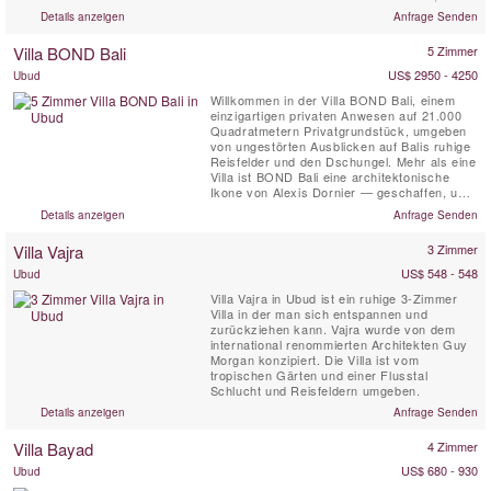
sich harmonisch in die Umgebung
Details anzeigen
Anfrage Senden
einzufügen. Flach und in das Land integriert,
ist Rumah Hujan eine luxuriöse private Villa
Villa BOND Bali
5 Zimmer
mit 3 Schlafzimmern und atemberaubendem
Blick auf den ...
US$ 2950 - 4250
Ubud
Willkommen in der Villa BOND Bali, einem
einzigartigen privaten Anwesen auf 21.000
Quadratmetern Privatgrundstück, umgeben
von ungestörten Ausblicken auf Balis ruhige
Reisfelder und den Dschungel. Mehr als eine
Villa ist BOND Bali eine architektonische
Ikone von Alexis Dornier — geschaffen, um
die Sinne zu berühren und Sie in die Stille
Details anzeigen
Anfrage Senden
zurückzuführen. Das Erlebnis entfaltet sich
über 5 sorgfältig gestaltete Schlafzimmer,
Villa Vajra
3 Zimmer
einen 5.000 m² großen Garten,
Flussterrassen und...
US$ 548 - 548
Ubud
Villa Vajra in Ubud ist ein ruhige 3-Zimmer
Villa in der man sich entspannen und
zurückziehen kann. Vajra wurde von dem
international renommierten Architekten Guy
Morgan konzipiert. Die Villa ist vom
tropischen Gärten und einer Flusstal
Schlucht und Reisfeldern umgeben.
Details anzeigen
Anfrage Senden
Villa Bayad
4 Zimmer
US$ 680 - 930
Ubud