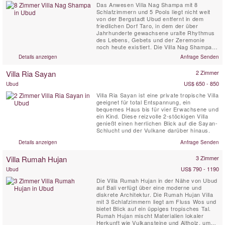
Das Anwesen Villa Nag Shampa mit 8
Schlafzimmern und 5 Pools liegt nicht weit
von der Bergstadt Ubud entfernt in dem
friedlichen Dorf Taro, in dem der über
Jahrhunderte gewachsene uralte Rhythmus
des Lebens, Gebets und der Zeremonie
noch heute existiert. Die Villa Nag Shampa,
eine perfekte private Villa um sich vom Alltag
Details anzeigen
Anfrage Senden
zurückzuziehen und zu erholen. Sie bietet
eine traditionelle javanische Architektur im
Villa Ria Sayan
2 Zimmer
Joglo-Stil, kombiniert mit zeitgemäßen
Design. Das engagierte Haus ...
US$ 650 - 850
Ubud
Villa Ria Sayan ist eine private tropische Villa
geeignet für total Entspannung, ein
bequemes Haus bis für vier Erwachsene und
ein Kind. Diese reizvolle 2-stöckigen Villa
genießt einen herrlichen Blick auf die Sayan-
Schlucht und der Vulkane darüber hinaus.
Details anzeigen
Anfrage Senden
Villa Rumah Hujan
3 Zimmer
US$ 790 - 1190
Ubud
Die Villa Rumah Hujan in der Nähe von Ubud
auf Bali verfügt über eine moderne und
diskrete Architektur. Die Rumah Hujan Villa
mit 3 Schlafzimmern liegt am Fluss Wos und
bietet Blick auf ein üppiges tropisches Tal.
Rumah Hujan mischt Materialien lokaler
Herkunft wie Vulkansteine ​​und Altholz, um