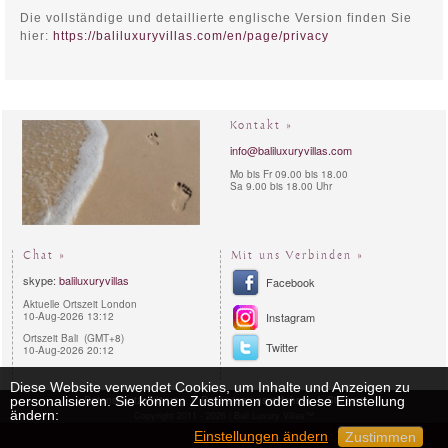
Die vollständige und detaillierte englische Version finden Sie
hier:
https://baliluxuryvillas.com/en/page/privacy
Kontakt »
info@baliluxuryvillas.com
Mo bis Fr 09.00 bis 18.00
Sa 9.00 bis 18.00 Uhr
Chat »
Mit uns Verbinden »
skype:
baliluxuryvillas
Facebook
Aktuelle Ortszeit London
10-Aug-2026 13:12
Instagram
Ortszeit Bali (GMT+8)
Twitter
10-Aug-2026 20:12
Diese Website verwendet Cookies, um Inhalte und Anzeigen zu
personalisieren. Sie können Zustimmen oder diese Einstellung
Datenschutzerklärung
Reservierungsverfahren
Sitemap
ändern:
Copyright 2011 - 2026 | Bali Luxury Villas™
Einstellungen ändern
Zustimmen