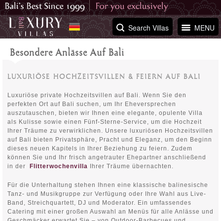
Search Villas
MENU
Besondere Anlässe Auf Bali
LUXURIÖSE HOCHZEITSVILLEN & FEIERN AUF BALI
Luxuriöse private Hochzeitsvillen auf Bali. Wenn Sie den
perfekten Ort auf Bali suchen, um Ihr Eheversprechen
auszutauschen, bieten wir Ihnen eine elegante, opulente Villa
als Kulisse sowie einen Fünf-Sterne-Service, um die Hochzeit
Ihrer Träume zu verwirklichen. Unsere luxuriösen Hochzeitsvillen
auf Bali bieten Privatsphäre, Pracht und Eleganz, um den Beginn
dieses neuen Kapitels in Ihrer Beziehung zu feiern. Zudem
können Sie und Ihr frisch angetrauter Ehepartner anschließend
in der
Flitterwochenvilla
Ihrer Träume übernachten.
Für die Unterhaltung stehen Ihnen eine klassische balinesische
Tanz- und Musikgruppe zur Verfügung oder Ihre Wahl aus Live-
Band, Streichquartett, DJ und Moderator. Ein umfassendes
Catering mit einer großen Auswahl an Menüs für alle Anlässe und
Geschmäcker erwartet Sie – von Outdoor-Barbecues und