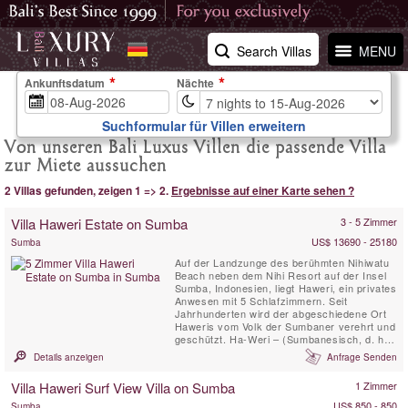
Search Villas
MENU
Ankunftsdatum
Nächte
Suchformular für Villen erweitern
Von unseren Bali Luxus Villen die passende Villa
zur Miete aussuchen
2 Villas gefunden, zeigen 1 => 2.
Ergebnisse auf einer Karte sehen ?
Villa Haweri Estate on Sumba
3 - 5 Zimmer
US$ 13690 - 25180
Sumba
Auf der Landzunge des berühmten Nihiwatu
Beach neben dem Nihi Resort auf der Insel
Sumba, Indonesien, liegt Haweri, ein privates
Anwesen mit 5 Schlafzimmern. Seit
Jahrhunderten wird der abgeschiedene Ort
Haweris vom Volk der Sumbaner verehrt und
geschützt. Ha-Weri – (Sumbanesisch, d. h. –
heilig – bewacht – geschützt) Haweri Estate
Details anzeigen
Anfrage Senden
ist der Brennpunkt positiver Energie, ein Ort
von außergewöhnlicher Schönheit, der fast
Villa Haweri Surf View Villa on Sumba
1 Zimmer
vom Meer umgeben ist und von unberührtem
...
US$ 850 - 850
Sumba