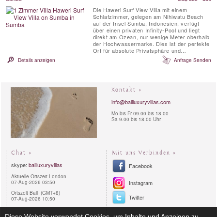
Die Haweri Surf View Villa mit einem
Schlafzimmer, gelegen am Nihiwatu Beach
auf der Insel Sumba, Indonesien, verfügt
über einen privaten Infinity-Pool und liegt
direkt am Ozean, nur wenige Meter oberhalb
der Hochwassermarke. Dies ist der perfekte
Ort für absolute Privatsphäre und
Abgeschiedenheit – ideal für einen
Details anzeigen
Anfrage Senden
romantischen Urlaub oder eine
Hochzeitsreise. Von hier aus haben Sie
einen direkten Blick auf die berühmte
Surfwelle „God’s Left“, den 2,5 km langen ...
Kontakt »
info@baliluxuryvillas.com
Mo bis Fr 09.00 bis 18.00
Sa 9.00 bis 18.00 Uhr
Chat »
Mit uns Verbinden »
skype:
baliluxuryvillas
Facebook
Aktuelle Ortszeit London
07-Aug-2026 03:50
Instagram
Ortszeit Bali (GMT+8)
Twitter
07-Aug-2026 10:50
Diese Website verwendet Cookies, um Inhalte und Anzeigen zu