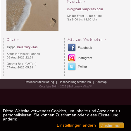
Kontakt »
info@baliluxuryvillas.com
Mo bis Fr 09.00 bis 18.00
Sa 9.00 bis 18.00 Uhr
Chat »
Mit uns Verbinden »
skype:
baliluxuryvillas
Facebook
Aktuelle Ortszeit London
06-Aug-2026 22:24
Instagram
Ortszeit Bali (GMT+8)
Twitter
07-Aug-2026 05:24
Datenschutzerklärung
Reservierungsverfahren
Sitemap
Copyright 2011 - 2026 | Bali Luxury Villas™
Diese Website verwendet Cookies, um Inhalte und Anzeigen zu
personalisieren. Sie können Zustimmen oder diese Einstellung
ändern:
Einstellungen ändern
Zustimmen