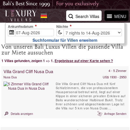
Search Villas
MENU
Ankunftsdatum
Nächte
Suchformular für Villen erweitern
Von unseren Bali Luxus Villen die passende Villa
zur Miete aussuchen
1 Villas gefunden, zeigen 1 => 1.
Ergebnisse auf einer Karte sehen ?
Villa Grand Cliff Nusa Dua
4 - 5 Zimmer
US$ 1930 - 2950
Nusa Dua
Die Villa Grand Cliff Nusa Dua mit fünf
Schlafzimmern, die von professionellem
Hauspersonal betreut wird, liegt auf einer
Klippe in einer sicheren privaten Enklave auf
Balis wunderschöner Halbinsel Bukit. Trotz
ihrer schönen und abgeschiedenen Lage ist
die Villa nur 5 km von Nusa Duas
Geschäften, Restaurants, Golf- und
Details anzeigen
Anfrage Senden
Wassersportaktivitäten entfernt, die alle mit
dem kostenlosen Auto und Fahrer der Villa
leicht erreichbar sind. Diese balinesische
Villa im zeitgenössischen ...