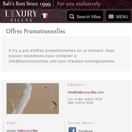
Search Villas
MENU
Offres Promotionnelles
Il n'y a pas d'offres promotionnelles en ce moment. Vous
pouvez néanmoins nous contacter à
info@baliluxuryvillas.com pour d'autres renseignements.
Contact »
info@baliluxuryvillas.com
Lun. à Ven. 9:00 à 18:00
Sam. 9:00 à 18:00
Chat »
Suivez Nous »
skype:
baliluxuryvillas
Facebook