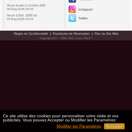
Heure locale à Londres (GB)
08-Aug-2026 20:02
Instagram
Heure à Bali (GMT+8)
Twitter
09-Aug-2026 03:02
Règles de Confidentialité
Procédures de Réservation
Plan du Site Web
Copyright 2011 - 2026 | Bali Luxury Villas™
Ce site utilise des cookies pour personaliser votre visite et vos
publicités. Vous pouvez Accepter ou Modifier les Paramètres:
Modifier les Paramètres
Accepter