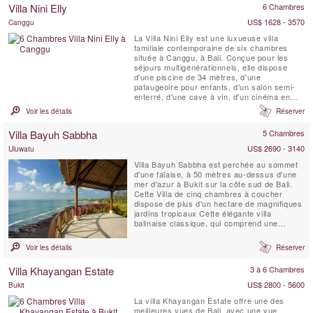
île située à seulement une demi-heure de
Villa Nini Elly
6 Chambres
bateau de Sanur. Un superbe espace de vie
intérieur et ...
US$ 1628 - 3570
Canggu
La Villa Nini Elly est une luxueuse villa
familiale contemporaine de six chambres
située à Canggu, à Bali. Conçue pour les
séjours multigénérationnels, elle dispose
d'une piscine de 34 mètres, d'une
pataugeoire pour enfants, d'un salon semi-
enterré, d'une cave à vin, d'un cinéma en
plein air sur le toit et d'un chef privé.
Voir les détails
Réserver
Pouvant accueillir 12 adultes et 3 enfants,
cette villa moderne et connectée offre des
Villa Bayuh Sabbha
5 Chambres
chambres avec lits king-size et lits jumeaux
convertibles, ...
US$ 2690 - 3140
Uluwatu
Villa Bayuh Sabbha est perchée au sommet
d'une falaise, à 50 mètres au-dessus d'une
mer d'azur à Bukit sur la côte sud de Bali.
Cette Villa de cinq chambres à coucher
dispose de plus d'un hectare de magnifiques
jardins tropicaux Cette élégante villa
balinaise classique, qui comprend une
maison d'hôtes de deux chambres
autonome, est au complet et dispose
Voir les détails
Réserver
d'installations exceptionnelles, dont deux
piscines, un gymnase, un court de tennis et
Villa Khayangan Estate
3 à 6 Chambres
une aire de jeux pour enfants....
US$ 2800 - 5600
Bukit
La villa Khayangan Estate offre une des
meilleures vues de Bali, avec une vue