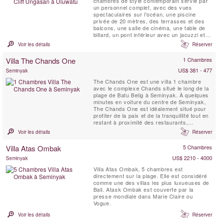
chambres de style contemporain servie par
un personnel complet, avec des vues
spectaculaires sur l'océan, une piscine
privée de 20 mètres, des terrasses et des
balcons, une salle de cinéma, une table de
billard, un pont inférieur avec un jacuzzi et
un belvédère de relaxation . Cette villa
Voir les détails
Réserver
exceptionnelle à Bali est située dans
l'enceinte d'un complexe de luxe au sommet
Villa The Chands One
1 Chambres
d'une falaise sur la spectaculaire péninsule
de Bukit. Ici,...
US$ 381 - 477
Seminyak
The Chands One est une villa 1 chambre
avec le complexe Chands situé le long de la
plage de Batu Belig à Seminyak. À quelques
minutes en voiture du centre de Seminyak,
The Chands One est idéalement situé pour
profiter de la paix et de la tranquillité tout en
restant à proximité des restaurants,
boutiques et cafés populaires. Cette villa 1
Voir les détails
Réserver
chambre offre une escapade romantique et
relaxante pour vos vacances tropicales
Villa Atas Ombak
5 Chambres
avec une piscine privée et une kitchenette.
US$ 2210 - 4000
Seminyak
Villa Atas Ombak, 5 chambres est
directement sur la plage. Elle est considéré
comme une des villas les plus luxueuses de
Bali. Atask Ombak est couverte par la
presse mondiale dans Marie Claire ou
Vogue.
Voir les détails
Réserver