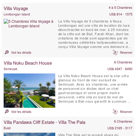
Villa Voyage
4 à 5 Chambres
US$ 814 - 1575
Lembongan Island
La Villa Voyage de 5 chambres à Nusa
Lembongan est une villa de location de luxe
décontractée en bord de mer, à 25 minutes
de la côte est de Bali. Farah Khan, dont les
créations de mode sont appréciées par de
nombreuses célébrités hollywoodiennes, a
conçu Villa Voyage comme une demeure de
luxe pieds nus, tout en conservant le charme
Voir les détails
Réserver
d’antan des planchers en bois de cocotier,
du bambou, du toit de chaume alang-alang et
Villa Noku Beach House
6 Chambres
des lampes en bois flotté dans un cadre ...
US$ 4347 - 6450
Seminyak
La Villa Noku Beach House est la star ultra
glamour du front de mer exclusif de
Seminyak. Avec six chambres, une armée
de personnel six étoiles dont un chef
gastronomique et votre propre maître
personnel, cette villa en bord de mer de
Seminyak à Bali vous garantit le summum du
plaisir des vacances. Une énorme bale
divertissante avec terrasses et terrasses
Voir les détails
Réserver
couvertes, un spa avec bassin profond, de
vastes jardins tropicaux et un fabuleux court
Villa Pandawa Cliff Estate - Villa The Pala
6 Chambres
de tennis en bord de mer flanquent...
US$ 2165 - 3117
Bukit
Villa The Pala est le produit phare du