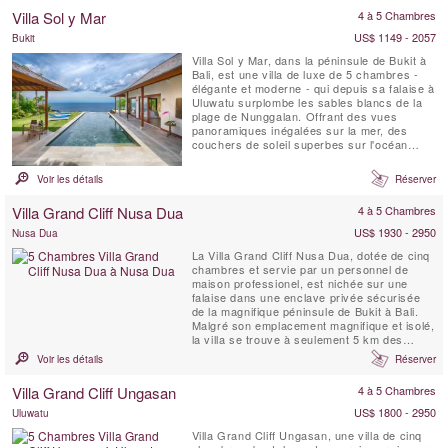
au sud, au nord sur des palmiers, des
Villa Sol y Mar
4 à 5 Chambres
rizières en terrasses et une série de ...
US$ 1149 - 2057
Bukit
Villa Sol y Mar, dans la péninsule de Bukit à
Bali, est une villa de luxe de 5 chambres -
élégante et moderne - qui depuis sa falaise à
Uluwatu surplombe les sables blancs de la
plage de Nunggalan. Offrant des vues
panoramiques inégalées sur la mer, des
couchers de soleil superbes sur l'océan
Indien, et la nuit une magnifique Voûte
céleste. Le design simple et chic de Villa Sol
Voir les détails
Réserver
y Mar offre un sejour confortable et luxueux
à la plage. C'est un lieu idéal pour que les...
Villa Grand Cliff Nusa Dua
4 à 5 Chambres
US$ 1930 - 2950
Nusa Dua
La Villa Grand Cliff Nusa Dua, dotée de cinq
chambres et servie par un personnel de
maison professionel, est nichée sur une
falaise dans une enclave privée sécurisée
de la magnifique péninsule de Bukit à Bali.
Malgré son emplacement magnifique et isolé,
la villa se trouve à seulement 5 km des
commerces, des restaurants, du golf et des
Voir les détails
Réserver
activités nautiques de Nusa Dua, qui sont
tous facilement accessibles grâce à la
Villa Grand Cliff Ungasan
4 à 5 Chambres
voiture et au chauffeur gratuits de la villa.
Cette ...
US$ 1800 - 2950
Uluwatu
Villa Grand Cliff Ungasan, une villa de cinq