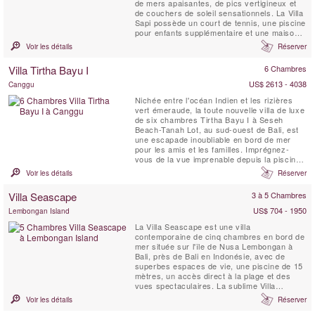
de mers apaisantes, de pics vertigineux et
de couchers de soleil sensationnels. La Villa
Sapi possède un court de tennis, une piscine
pour enfants supplémentaire et une maison
d'hôtes indépendante de 2 chambres. Sapi à
Voir les détails
Réserver
l'architecture funky, sur un terrain de
2500m2, offre un service exemplaire et une
Villa Tirtha Bayu I
6 Chambres
cuisine gastronomique. Le vaste jardin en...
US$ 2613 - 4038
Canggu
Nichée entre l'océan Indien et les rizières
vert émeraude, la toute nouvelle villa de luxe
de six chambres Tirtha Bayu I à Seseh
Beach-Tanah Lot, au sud-ouest de Bali, est
une escapade inoubliable en bord de mer
pour les amis et les familles. Imprégnez-
vous de la vue imprenable depuis la piscine
à débordement de 14 mètres bordée de
Voir les détails
Réserver
jardins tropicaux luxuriants, faites une partie
de billard, entraînez-vous dans la salle de
Villa Seascape
3 à 5 Chambres
sport. Ou asseyez-vous simplement et
profitez de...
US$ 704 - 1950
Lembongan Island
La Villa Seascape est une villa
contemporaine de cinq chambres en bord de
mer située sur l'île de Nusa Lembongan à
Bali, près de Bali en Indonésie, avec de
superbes espaces de vie, une piscine de 15
mètres, un accès direct à la plage et des
vues spectaculaires. La sublime Villa
Seascape éblouit sur un croissant de sable
Voir les détails
Réserver
blanc blanchi à Nusa Lembongan, une petite