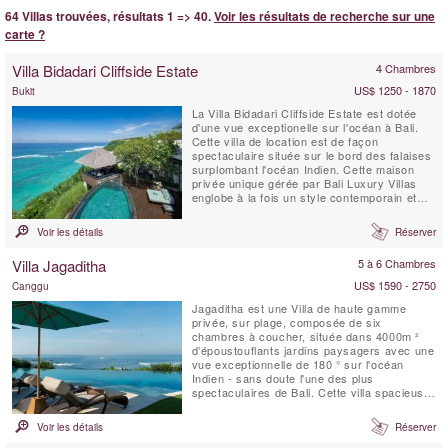
64 Villas trouvées, résultats 1 => 40.
Voir les résultats de recherche sur une
carte ?
Villa Bidadari Cliffside Estate
4 Chambres
US$ 1250 - 1870
Bukit
La Villa Bidadari Cliffside Estate est dotée
d'une vue exceptionelle sur l'océan à Bali.
Cette villa de location est de façon
spectaculaire située sur le bord des falaises
surplombant l'océan Indien. Cette maison
privée unique gérée par Bali Luxury Villas
englobe à la fois un style contemporain et
l'essence meme de Bali. Trois chambres à
coucher se situent dans la résidence
Voir les détails
Réserver
principale, et une quatrième se trouve au
bas de la falaise, construite dans le style
Villa Jagaditha
5 à 6 Chambres
d'un ...
US$ 1590 - 2750
Canggu
Jagaditha est une Villa de haute gamme
privée, sur plage, composée de six
chambres à coucher, située dans 4000m ²
d’époustouflants jardins paysagers avec une
vue exceptionnelle de 180 ° sur l'océan
Indien - sans doute l'une des plus
spectaculaires de Bali. Cette villa spacieuse,
conçue pour le partage est un lieu idyllique
pour les réunions de famille et les
Voir les détails
Réserver
rencontres. Que vous soyez 2 ou 12, notre