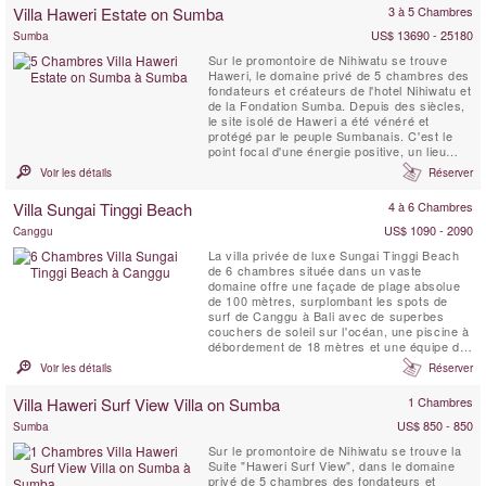
personnel charmant et attentionné
Villa Haweri Estate on Sumba
3 à 5 Chambres
s'occupera de tous vos besoins.
US$ 13690 - 25180
Sumba
Sur le promontoire de Nihiwatu se trouve
Haweri, le domaine privé de 5 chambres des
fondateurs et créateurs de l'hotel Nihiwatu et
de la Fondation Sumba. Depuis des siècles,
le site isolé de Haweri a été vénéré et
protégé par le peuple Sumbanais. C'est le
point focal d'une énergie positive, un lieu
d'une beauté exceptionnelle qui est entouré
Voir les détails
Réserver
par la mer et la jungle tropicale vierge, une
villa de retraite parfaite.
Villa Sungai Tinggi Beach
4 à 6 Chambres
US$ 1090 - 2090
Canggu
La villa privée de luxe Sungai Tinggi Beach
de 6 chambres située dans un vaste
domaine offre une façade de plage absolue
de 100 mètres, surplombant les spots de
surf de Canggu à Bali avec de superbes
couchers de soleil sur l'océan, une piscine à
débordement de 18 mètres et une équipe de
personnel professionnel pour choyer les
Voir les détails
Réserver
clients de la villa. Les propriétés comme la
Sungai Tinggi Beach Villa sont rares. La
Villa Haweri Surf View Villa on Sumba
1 Chambres
Sungai Tinggi Beach Villa peut également
être louée en ...
US$ 850 - 850
Sumba
Sur le promontoire de Nihiwatu se trouve la
Suite "Haweri Surf View", dans le domaine
privé de 5 chambres des fondateurs et