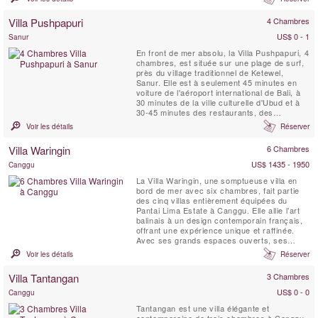
180 degrés sur le coucher de soleil et
l'océan depuis deux terrasses meublées à
Villa Pushpapuri
4 Chambres
l'étage supérieur, vous permettant de vous
détendre ...
US$ 0 - 1
Sanur
En front de mer absolu, la Villa Pushpapuri, 4
chambres, est située sur une plage de surf,
près du village traditionnel de Ketewel,
Sanur. Elle est à seulement 45 minutes en
voiture de l'aéroport international de Bali, à
30 minutes de la ville culturelle d'Ubud et à
30-45 minutes des restaurants, des
boutiques et de la vie nocturne de Kuta et de
Voir les détails
Réserver
Seminyak. Elle est délimitée par la rivière
Wos et une plage de surf herculéenne et
Villa Waringin
6 Chambres
plus encore, elle est bénie d’une vue ...
US$ 1435 - 1950
Canggu
La Villa Waringin, une somptueuse villa en
bord de mer avec six chambres, fait partie
des cinq villas entièrement équipées du
Pantai Lima Estate à Canggu. Elle allie l’art
balinais à un design contemporain français,
offrant une expérience unique et raffinée.
Avec ses grands espaces ouverts, ses
hauts plafonds et ses jardins luxuriants,
Voir les détails
Réserver
cette villa est l’une des résidences de luxe
les plus prisées de Bali. Nichée au cœur
Villa Tantangan
3 Chambres
d’un jardin tropical, Villa Waringin ...
US$ 0 - 0
Canggu
Tantangan est une villa élégante et