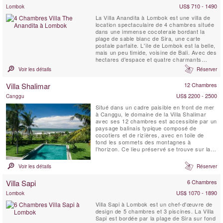
irréprochable....
US$ 710 - 1490
Lombok
La Villa Anandita à Lombok est une villa de
location spectaculaire de 4 chambres située
dans une immense cocoteraie bordant la
plage de sable blanc de Sira, une carte
postale parfaite. L'île de Lombok est la belle,
mais un peu timide, voisine de Bali. Avec des
hectares d'espace et quatre charmants
pavillons de chambres, la Villa Anandita est
Voir les détails
Réserver
idéale pour les familles ou les groupes
d'amis à la recherche de vacances loin de
Villa Shalimar
12 Chambres
tout dans un magnifique endroit insulaire
tropical ...
US$ 2200 - 2500
Canggu
Situé dans un cadre paisible en front de mer
à Canggu, le domaine de la Villa Shalimar
avec ses 12 chambres est accessible par un
paysage balinais typique composé de
cocotiers et de rizières, avec en toile de
fond les sommets des montagnes à
l’horizon. Ce lieu préservé se trouve sur la
côte sud-ouest, juste à côté du village
traditionnel de Seseh, où la vie a peu changé
Voir les détails
Réserver
malgré les avancées du monde moderne.
Shalimar est caractérisé par une
Villa Sapi
6 Chambres
architecture ...
US$ 1070 - 1890
Lombok
Villa Sapi à Lombok est un chef-d'œuvre de
design de 5 chambres et 3 piscines. La Villa
Sapi est bordée par la plage de Sira sur fond