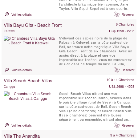
l'architecte britannique bien connue, Jane
Taylor. Villa Sepoi Sepoi est à une courte
distance de vol de Bali, Perth et Singapour.
Voir les détails
Réserver
Villa Bayu Gita - Beach Front
6 Chambres
US$ 1250 - 2205
Ketewel
S'élevant des sables noirs de la plage de
Pabean à Ketewel, sur la côte sud-est de
Bali, se trouve cette magnifique Villa Bayu
Gita Beach Front de six chambres. Avec un
accès direct à la plage et une vue
imprenable sur l'océan, vous ne manquerez
de rien dans ce temple du luxe. La villa,
composée d'une équipe professionnelle et
Voir les détails
Réserver
dévouée, dispose d'un fabuleux éventail
d'espaces de vie intérieurs et extérieurs et
Villa Seseh Beach Villas
10 à 11 Chambres
dispose d'un home cinéma ultramoderne,
d'une salle de ...
US$ 2698 - 4553
Canggu
Seseh Beach Villas offrent une vue
imprenable sur l’océan Indien, situées dans
le paisible village rural de Seseh à Canggu,
sur la côte sud-ouest de Bali. Seseh Beach
Villa I (cinq chambres) et Seseh Beach Villa
II (six chambres) peuvent être louées
séparément ou ensemble, offrant ainsi un
total de 11 chambres pouvant accueillir
Voir les détails
Réserver
jusqu'à 20 adultes et 4 enfants. Notre équipe
exceptionnelle a été professionnellement
Villa The Anandita
3 à 4 Chambres
formée pour vous offrir un service