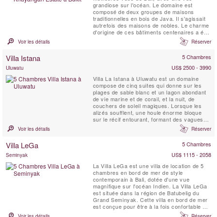
grandiose sur l'océan. Le domaine est
composé de deux groupes de maisons
traditionnelles en bois de Java. Il s'agissait
autrefois des maisons de nobles. Le charme
d'origine de ces bâtiments centenaires a été
conservé.
Voir les détails
Réserver
Villa Istana
5 Chambres
US$ 2500 - 3990
Uluwatu
Villa La Istana à Uluwatu est un domaine
compose de cinq suites qui donne sur les
plages de sable blanc et un lagon abondant
de vie marine et de corail, et la nuit, de
couchers de soleil magiques. Lorsque les
alizés soufflent, une houle énorme bloque
sur le récif entourant, formant des vagues
qui attirent l'attention du monde du surf.
Voir les détails
Réserver
Villa LeGa
5 Chambres
US$ 1115 - 2058
Seminyak
La Villa LeGa est une villa de location de 5
chambres en bord de mer de style
contemporain à Bali, dotée d'une vue
magnifique sur l'océan Indien. La Villa LeGa
est située dans la région de Batubelig du
Grand Seminyak. Cette villa en bord de mer
est conçue pour être à la fois confortable et
chic. Elle bénéficie également d'une vue à
Voir les détails
Réserver