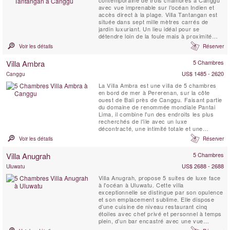
contemporaine de trois chambres à Canggu
avec vue imprenable sur l'océan Indien et
accès direct à la plage. Villa Tantangan est
située dans sept mille mètres carrés de
jardin luxuriant. Un lieu idéal pour se
détendre loin de la foule mais à proximité
des principales attractions touristiques de
Voir les détails
Réserver
Bali, y compris le golf Nirwana qui est juste à
côté.
Villa Ambra
5 Chambres
US$ 1485 - 2620
Canggu
La Villa Ambra est une villa de 5 chambres
en bord de mer à Pererenan, sur la côte
ouest de Bali près de Canggu. Faisant partie
du domaine de renommée mondiale Pantai
Lima, il combine l'un des endroits les plus
recherchés de l'île avec un luxe
décontracté, une intimité totale et une
sérénité totale. Il a même son propre cinéma
Voir les détails
Réserver
privé et une bibliothèque bien garnie avec
iMac et imprimante. Les cinq suites ont des
Villa Anugrah
5 Chambres
vérandas donnant sur l'océan et diffèrent
dans la ...
US$ 2688 - 2688
Uluwatu
Villa Anugrah, propose 5 suites de luxe face
à l'océan à Uluwatu. Cette villa
exceptionnelle se distingue par son opulence
et son emplacement sublime. Elle dispose
d’une cuisine de niveau restaurant cinq
étoiles avec chef privé et personnel à temps
plein, d’un bar encastré avec une vue
imprenable sur l’océan, d’une salle de jeux