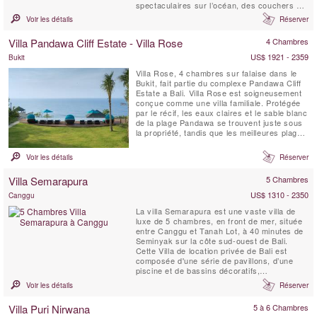
spectaculaires sur l’océan, des couchers de
soleil à couper le souffle et une vie luxueuse
Voir les détails
Réserver
en plein air au milieu de rizières verdoyantes
et de palmiers bruissant dans la brise. La
Villa Pandawa Cliff Estate - Villa Rose
4 Chambres
Villa Maridadi se trouve à quelques ...
US$ 1921 - 2359
Bukit
Villa Rose, 4 chambres sur falaise dans le
Bukit, fait partie du complexe Pandawa Cliff
Estate a Bali. Villa Rose est soigneusement
conçue comme une villa familiale. Protégée
par le récif, les eaux claires et le sable blanc
de la plage Pandawa se trouvent juste sous
la propriété, tandis que les meilleures plages
de surf de Bali sont à proximité.
Voir les détails
Réserver
Villa Semarapura
5 Chambres
US$ 1310 - 2350
Canggu
La villa Semarapura est une vaste villa de
luxe de 5 chambres, en front de mer, située
entre Canggu et Tanah Lot, à 40 minutes de
Seminyak sur la côte sud-ouest de Bali.
Cette Villa de location privée de Bali est
composée d'une série de pavillons, d’une
piscine et de bassins décoratifs,
tranquillement répartis tout du long sur une
Voir les détails
Réserver
étendue vallonnée de pelouses de 5000
mètres carrés.
Villa Puri Nirwana
5 à 6 Chambres