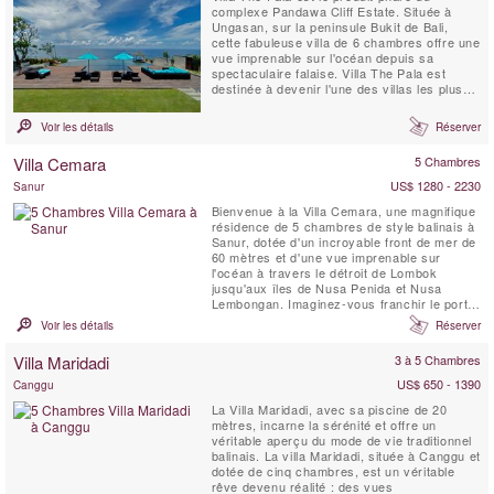
complexe Pandawa Cliff Estate. Située à
Ungasan, sur la peninsule Bukit de Bali,
cette fabuleuse villa de 6 chambres offre une
vue imprenable sur l'océan depuis sa
spectaculaire falaise. Villa The Pala est
destinée à devenir l'une des villas les plus
prisées de Bali. The Pala est parfaite pour
un mariage grandiose, ou pour un séjour en
Voir les détails
Réserver
famille, ou encore comme un refuge
extravagant pour un couple romantique.
Villa Cemara
5 Chambres
US$ 1280 - 2230
Sanur
Bienvenue à la Villa Cemara, une magnifique
résidence de 5 chambres de style balinais à
Sanur, dotée d'un incroyable front de mer de
60 mètres et d'une vue imprenable sur
l'océan à travers le détroit de Lombok
jusqu'aux îles de Nusa Penida et Nusa
Lembongan. Imaginez-vous franchir le portail
privé de la villa, traverser le sable doré et
Voir les détails
Réserver
plonger dans les eaux chaudes et peu
profondes de la mer soyeuse. Ou faire une
Villa Maridadi
3 à 5 Chambres
promenade tranquille (ou une balade à vélo
énergique)...
US$ 650 - 1390
Canggu
La Villa Maridadi, avec sa piscine de 20
mètres, incarne la sérénité et offre un
véritable aperçu du mode de vie traditionnel
balinais. La villa Maridadi, située à Canggu et
dotée de cinq chambres, est un véritable
rêve devenu réalité : des vues