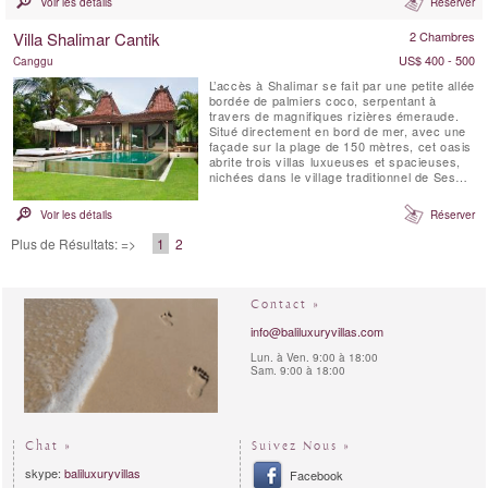
Voir les détails
Réserver
pour enfants avec jouets, d’un salon et d’une
salle à manger entièrement climatisés, d’une
Villa Shalimar Cantik
2 Chambres
piscine privée à débordement de 25 ...
US$ 400 - 500
Canggu
L’accès à Shalimar se fait par une petite allée
bordée de palmiers coco, serpentant à
travers de magnifiques rizières émeraude.
Situé directement en bord de mer, avec une
façade sur la plage de 150 mètres, cet oasis
abrite trois villas luxueuses et spacieuses,
nichées dans le village traditionnel de Seseh,
sur la côte sud-ouest de Bali. SHALIMAR se
distingue par son architecture tropicale
Voir les détails
Réserver
contemporaine, ses espaces de vie ouverts
sur l’extérieur, et une abondance ...
Plus de Résultats: =>
1
2
Contact »
info@baliluxuryvillas.com
Lun. à Ven. 9:00 à 18:00
Sam. 9:00 à 18:00
Chat »
Suivez Nous »
skype:
baliluxuryvillas
Facebook