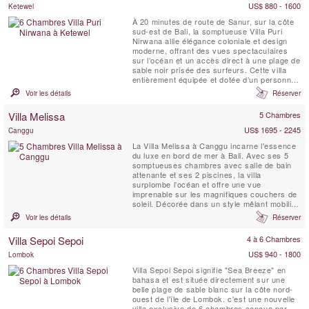
US$ 880 - 1600
Ketewel
À 20 minutes de route de Sanur, sur la côte
sud-est de Bali, la somptueuse Villa Puri
Nirwana allie élégance coloniale et design
moderne, offrant des vues spectaculaires
sur l’océan et un accès direct à une plage de
sable noir prisée des surfeurs. Cette villa
entièrement équipée et dotée d’un personnel
professionnel peut accueillir confortablement
Voir les détails
Réserver
jusqu’à 20 personnes dans six grandes
suites. Avec ses nombreux espaces de vie,
Villa Melissa
5 Chambres
sa salle multimédia, ses pavillons ...
US$ 1695 - 2245
Canggu
La Villa Melissa à Canggu incarne l'essence
du luxe en bord de mer à Bali. Avec ses 5
somptueuses chambres avec salle de bain
attenante et ses 2 piscines, la villa
surplombe l’océan et offre une vue
imprenable sur les magnifiques couchers de
soleil. Décorée dans un style mêlant mobilier
balinais contemporain et antique, la Villa
Voir les détails
Réserver
Melissa dégage une ambiance moderne et
chaleureuse sur ses deux niveaux spacieux.
Villa Sepoi Sepoi
4 à 6 Chambres
Ici, vous vous sentirez comme chez vous –
si votre maison ...
US$ 940 - 1800
Lombok
Villa Sepoi Sepoi signifie "Sea Breeze" en
bahasa et est située directement sur une
belle plage de sable blanc sur la côte nord-
ouest de l'île de Lombok. c'est une nouvelle
villa exclusive de 6 chambres conçue par