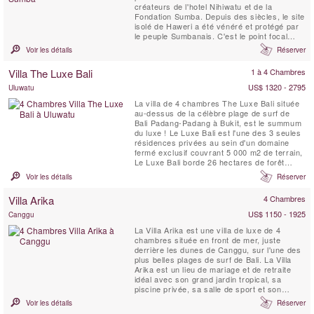
créateurs de l'hotel Nihiwatu et de la
Fondation Sumba. Depuis des siècles, le site
isolé de Haweri a été vénéré et protégé par
le peuple Sumbanais. C'est le point focal
d'une énergie positive, un lieu d'une beauté
Voir les détails
Réserver
exceptionnelle qui est entouré par la mer et
la jungle tropicale vierge.
Villa The Luxe Bali
1 à 4 Chambres
US$ 1320 - 2795
Uluwatu
La villa de 4 chambres The Luxe Bali située
au-dessus de la célèbre plage de surf de
Bali Padang-Padang à Bukit, est le summum
du luxe ! Le Luxe Bali est l'une des 3 seules
résidences privées au sein d'un domaine
fermé exclusif couvrant 5 000 m2 de terrain,
Le Luxe Bali borde 26 hectares de forêt
vierge. Perchée sur l'un des meilleurs
Voir les détails
Réserver
emplacements au sommet d'une falaise de
Bali, la villa offre une vue imprenable sur le
Villa Arika
4 Chambres
spot de surf et les plages en contrebas, le
littoral...
US$ 1150 - 1925
Canggu
La Villa Arika est une villa de luxe de 4
chambres située en front de mer, juste
derrière les dunes de Canggu, sur l'une des
plus belles plages de surf de Bali. La Villa
Arika est un lieu de mariage et de retraite
idéal avec son grand jardin tropical, sa
piscine privée, sa salle de sport et son
personnel à plein temps. Cette villa de luxe
Voir les détails
Réserver
sur la plage offre une vue sur le Bukit de Bali