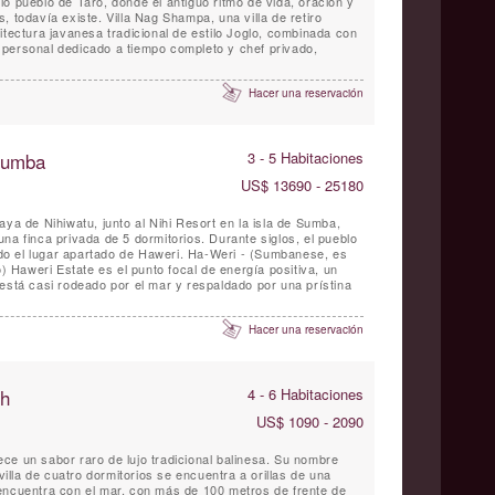
o pueblo de Taro, donde el antiguo ritmo de vida, oración y
, todavía existe. Villa Nag Shampa, una villa de retiro
itectura javanesa tradicional de estilo Joglo, combinada con
personal dedicado a tiempo completo y chef privado,
Hacer una reservación
 Sumba
3 - 5 Habitaciones
US$ 13690 - 25180
aya de Nihiwatu, junto al Nihi Resort en la isla de Sumba,
na finca privada de 5 dormitorios. Durante siglos, el pueblo
o el lugar apartado de Haweri. Ha-Weri - (Sumbanese, es
o) Haweri Estate es el punto focal de energía positiva, un
está casi rodeado por el mar y respaldado por una prístina
Hacer una reservación
ch
4 - 6 Habitaciones
US$ 1090 - 2090
 villa de cuatro dormitorios se encuentra a orillas de una
encuentra con el mar, con más de 100 metros de frente de