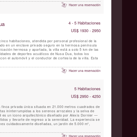
Hacer una reservación
ua
4 - 5 Habitaciones
US$ 1930 - 2950
cinco habitaciones, atendida por personal profesional de la
ado en un enclave privado seguro en la hermosa península
bicación hermosa y apartada, la villa está a solo 5 km de las
ividades de deportes acuáticos de Nusa Dua, todos los
con el automóvil y el conductor de cortesía de la villa. Esta
Hacer una reservación
5 Habitaciones
US$ 2950 - 4250
a finca privada única situada en 21.000 metros cuadrados de
tas ininterrumpidas a los serenos arrozales y la selva de
li es un icono arquitectónico diseñado por Alexis Dornier —
idos y llevarte de regreso a la serenidad. La experiencia se
ones cuidadosamente diseñadas, un jardín de 5.000 m²,
Hacer una reservación