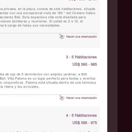
ma privada, en la playa, consta de seis habitaciones, situado
antes con una excepcional vista de 180 ° del Océano Índico
culares Bali. Esta espaciosa villa está diseñada para
uniones familiares y reuniones. Si usted es 2 o 12, el
 hará cargo de todas sus necesidades.
Hacer una reservación
3 - 5 Habitaciones
US$ 560 - 985
lla de lujo de 5 dormitorios con amplios jardines, a 800
Bali. Villa Paloma es un lugar perfecto para bodas y eventos
os corporativos. Paloma está situada dentro de una hermosa
la ribera y los arrozales.
Hacer una reservación
4 - 5 Habitaciones
US$ 595 - 975