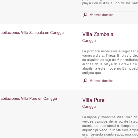
playa con vistas a uno de los sa
Ver más detalles
Villa Zambala
Canggu
La primera impresión al ingresar
vanguardista, líneas limpias y de
de alquiler de lujo de 6 dormitor
arenas de la playa de Berawa en 
alquiler a este moderno Bali pueblo junto a la playa. ¡Pe
amigos que ...
Ver más detalles
Villa Pure
Canggu
La lujosa y moderna Villa Pure d
verdes campos de arroz de la zon
cuenta con personal a tiempo comp
alquiler privado, cuenta con ampl
gran pérgola sombreada, una coc