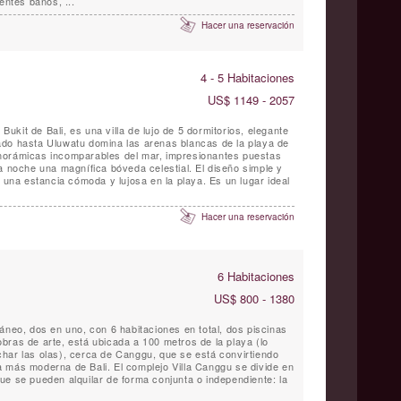
ntes baños, ...
Hacer una reservación
4 - 5 Habitaciones
US$ 1149 - 2057
 Bukit de Bali, es una villa de lujo de 5 dormitorios, elegante
do hasta Uluwatu domina las arenas blancas de la playa de
norámicas incomparables del mar, impresionantes puestas
una magnífica bóveda celestial. El diseño simple y
e una estancia cómoda y lujosa en la playa. Es un lugar ideal
Hacer una reservación
6 Habitaciones
US$ 800 - 1380
áneo, dos en uno, con 6 habitaciones en total, dos piscinas
bras de arte, está ubicada a 100 metros de la playa (lo
har las olas), cerca de Canggu, que se está convirtiendo
 más moderna de Bali. El complejo Villa Canggu se divide en
ue se pueden alquilar de forma conjunta o independiente: la