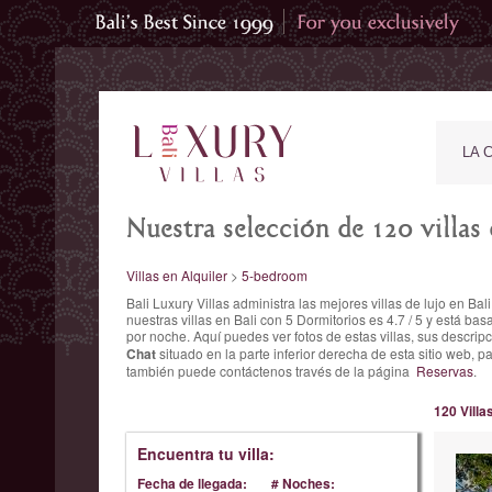
LA 
Nuestra selección de 120 villas
Villas en Alquiler
>
5-bedroom
Bali Luxury Villas administra las mejores villas de lujo en B
nuestras villas en Bali con 5 Dormitorios es
4.7
/
5
y está ba
por noche. Aquí puedes ver fotos de estas villas, sus descripci
Chat
situado en la parte inferior derecha de esta sitio web, 
también puede contáctenos través de la página
Reservas
.
120 Villa
Encuentra tu villa:
Fecha de llegada:
# Noches: