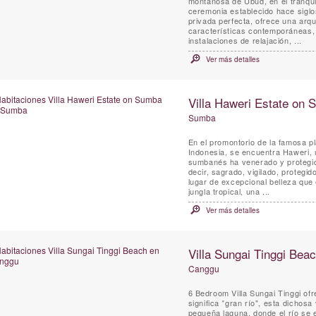
montañosa de Ubud, en el tranquil
ceremonia establecido hace siglos
privada perfecta, ofrece una arqu
características contemporáneas, 
instalaciones de relajación, ...
Ver más detalles
Villa Haweri Estate on
Sumba
En el promontorio de la famosa pl
Indonesia, se encuentra Haweri, u
sumbanés ha venerado y protegid
decir, sagrado, vigilado, protegid
lugar de excepcional belleza que 
jungla tropical, una ...
Ver más detalles
Villa Sungai Tinggi Bea
Canggu
6 Bedroom Villa Sungai Tinggi ofrece un sabor raro de lujo tradicional balinesa. Su nombre
significa "gran río", esta dichosa
pequeña laguna, donde el río se 