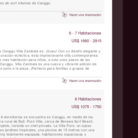
ltos de surf infames de Canggu.
Hacer una reservación
6 - 7 Habitaciones
US$ 1660 - 2915
 a Canggu Villa Zambala es: ¡Guau! Con su diseño elegante y
coración ecléctica, esta impresionante villa contemporánea
ios más habitación para niños, a solo unos pasos de las
Canggu, Villa Zambala es una nueva y vibrante adición de
rfecto para familias o grupos de
Hacer una reservación
6 Habitaciones
US$ 1075 - 1750
e 6 dormitorios se encuentra en Canggu, en medio de los
a rural de Bali. Pure Villa, cerca de Berawa Surf Beach,
leto, incluido un chef privado. La Villa Pure, un lujoso
ios jardines tropicales, una piscina de 15 metros con una
ina totalmente equipada, habitaciones espaciosas y