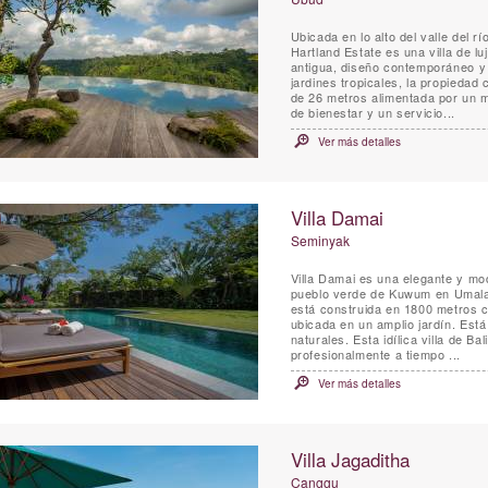
Ubicada en lo alto del valle del r
Hartland Estate es una villa de l
antigua, diseño contemporáneo y
jardines tropicales, la propiedad
de 26 metros alimentada por un ma
de bienestar y un servicio...
Ver más detalles
Villa Damai
Seminyak
Villa Damai es una elegante y mod
pueblo verde de Kuwum en Umalas
está construida en 1800 metros c
ubicada en un amplio jardín. Está
naturales. Esta idílica villa de 
profesionalmente a tiempo ...
Ver más detalles
Villa Jagaditha
Canggu