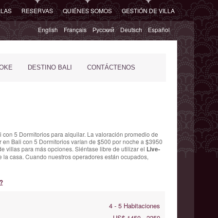
LLAS
RESERVAS
QUIÉNES SOMOS
GESTIÓN DE VILLA
English
Français
Русский
Deutsch
Español
POKE
DESTINO BALI
CONTÁCTENOS
i con 5 Dormitorios para alquilar. La
valoración promedio de
r en Bali con 5 Dormitorios varían
de $500 por noche
a $3950
e villas para más opciones. Siéntase libre de utilizar el
Live-
al de la casa. Cuando nuestros operadores están ocupados,
?
4 - 5 Habitaciones
US$ 1450 - 2250