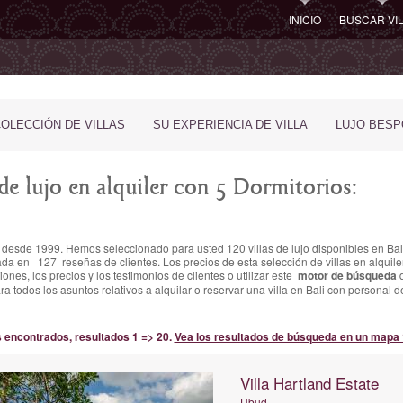
INICIO
BUSCAR VI
COLECCIÓN DE VILLAS
SU EXPERIENCIA DE VILLA
LUJO BES
 de lujo en alquiler con 5 Dormitorios:
ali desde 1999. Hemos seleccionado para usted 120 villas de lujo disponibles en Bal
sada en
127
reseñas de clientes.
Los precios de esta selección de villas en alquile
ones, los precios y los testimonios de clientes o utilizar este
motor de búsqueda
d
para todos los asuntos relativos a alquilar o reservar una villa en Bali con person
s encontrados, resultados 1 => 20.
Vea los resultados de búsqueda en un mapa 
Villa Hartland Estate
Ubud