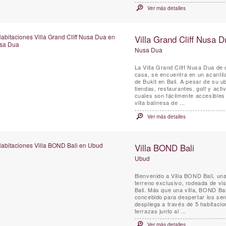
Ver más detalles
Villa Grand Cliff Nusa D
Nusa Dua
La Villa Grand Cliff Nusa Dua de 
casa, se encuentra en un acantil
de Bukit en Bali. A pesar de su u
tiendas, restaurantes, golf y act
cuales son fácilmente accesibles 
villa balinesa de ...
Ver más detalles
Villa BOND Bali
Ubud
Bienvenido a Villa BOND Bali, un
terreno exclusivo, rodeada de vis
Bali. Más que una villa, BOND Ba
concebido para despertar los sent
despliega a través de 5 habitaci
terrazas junto al ...
Ver más detalles