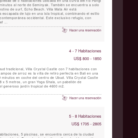
opiedad de 5 habitaciones ubicada en una curva del río Pangi
minutos al norte de Seminyak. También se encuentra a solo
stino de surf, Echo Beach. Villa Mata Air está
escapada de lujo en una isla tropical, combinando el estilo
 contemporánea occidental. Este exclusivo refugio, con
f ...
Hacer una reservación
4 - 7 Habitaciones
US$ 800 - 1850
ud tradicional, Villa Crystal Castle con 7 habitaciones con
mpos de arroz es la villa de retiro perfecta en Bali en una
 minutos en coche del centro de Ubud. Villa Crystal Castle
8 x 5 metros, un gran Yoga Shala, un pabellón de
el generoso jardín tropical de 4600 m2.
Hacer una reservación
5 - 8 Habitaciones
US$ 1705 - 2805
abitaciones, 5 piscinas, se encuentra cerca de la ciudad