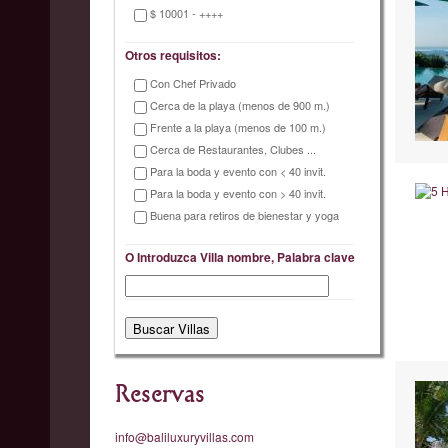
$ 10001 - ++++
Otros requisitos:
Con Chef Privado
Cerca de la playa (menos de 900 m.)
Frente a la playa (menos de 100 m.)
Cerca de Restaurantes, Clubes ...
Para la boda y evento con < 40 invit.
Para la boda y evento con > 40 invit.
Buena para retiros de bienestar y yoga
O Introduzca Villa nombre, Palabra clave
Reservas
info@baliluxuryvillas.com