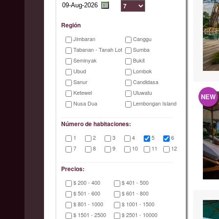
Región
Jimbaran
Canggu
Tabanan - Tanah Lot
Sumba
Seminyak
Bukit
Ubud
Lombok
Sanur
Candidasa
Ketewel
Uluwatu
NEW
Nusa Dua
Lembongan Island
Número de habitaciones:
1
2
3
4
5
6
7
8
9
10
11
12
Precios:
$ 200 - 400
$ 401 - 500
$ 501 - 600
$ 601 - 800
$ 801 - 1000
$ 1001 - 1500
$ 1501 - 2500
$ 2501 - 10000