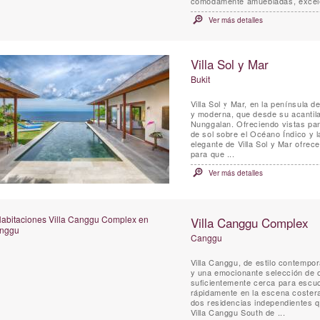
cómodamente amuebladas, excele
Ver más detalles
Villa Sol y Mar
Bukit
Villa Sol y Mar, en la península de
y moderna, que desde su acantila
Nunggalan. Ofreciendo vistas pa
de sol sobre el Océano Índico y la noche 
elegante de Villa Sol y Mar ofrec
para que ...
Ver más detalles
Villa Canggu Complex
Canggu
Villa Canggu, de estilo contempor
y una emocionante selección de o
suficientemente cerca para escuc
rápidamente en la escena costera
dos residencias independientes q
Villa Canggu South de ...