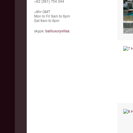
+62 (361) 754 344
+8hr GMT
Mon to Fri 9am to 6pm
Sat 9am to 6pm
skype:
baliluxuryvillas