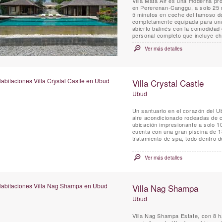
Villa Mata Air es una moderna pr
en Pererenan-Canggu, a solo 25 
5 minutos en coche del famoso de
completamente equipada para una 
abierto balinés con la comodidad
personal completo que incluye che
Ver más detalles
Villa Crystal Castle
Ubud
Un santuario en el corazón del Ub
aire acondicionado rodeadas de ca
ubicación impresionante a solo 10
cuenta con una gran piscina de 1
tratamiento de spa, todo dentro d
Ver más detalles
Villa Nag Shampa
Ubud
Villa Nag Shampa Estate, con 8 h