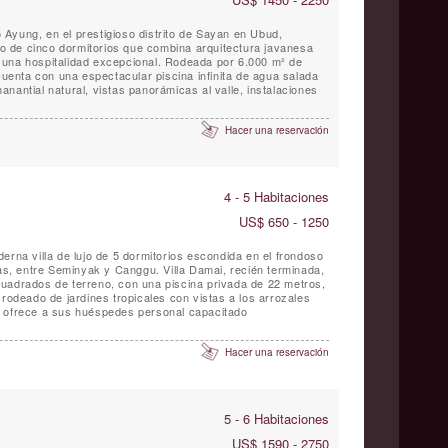
ío Ayung, en el prestigioso distrito de Sayan en Ubud,
ujo de cinco dormitorios que combina arquitectura javanesa
 una hospitalidad excepcional. Rodeada por 6.000 m² de
 cuenta con una espectacular piscina infinita de agua salada
nantial natural, vistas panorámicas al valle, instalaciones
Hacer una reservación
4 - 5 Habitaciones
US$ 650 - 1250
erna villa de lujo de 5 dormitorios escondida en el frondoso
, entre Seminyak y Canggu. Villa Damai, recién terminada,
uadrados de terreno, con una piscina privada de 22 metros,
 rodeado de jardines tropicales con vistas a los arrozales
Bali ofrece a sus huéspedes personal capacitado
Hacer una reservación
5 - 6 Habitaciones
US$ 1590 - 2750