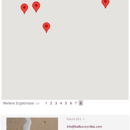
Weitere Ergebnisse: =>
1
2
3
4
5
6
7
8
Kontakt »
info@baliluxuryvillas.com