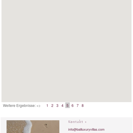
Weitere Ergebnisse: =>
1
2
3
4
5
6
7
8
Kontakt »
info@baliluxuryvillas.com